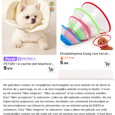
6
r honden met angst, anti-angst, anti
.40€
-donder, waterdicht, klittenband, w
aterdichte oorbeschermers voor zw
emmen in de zomer
Elizabethaanse kraag voor kat en h
ond, voorkomt bijten en likken, bev
27 over
PETSIN
ordert wondgenezing, gezondheids
5
.18€
PETSIN 1 st zachte stof bloemvorm
zorg voor huisdieren
9
ige verstelbare kat herstel Elizabet
4
.67€
h kraag, geschikt voor katten en ho
Supet Zachte, waterdichte en verst
nden, alle seizoenen
6
elbare kraag voor katten, ook gesc
.22€
6.28€
hikt na een operatie (voorkomt likk
en en wondirritatie) - Met een schat
We gebruiken cookies en vergelijkbare technologieën op onze website om de dienst te
1 st willekeurige kleur halsband voo
tig patroon, nekbescherming en een
leveren die u aanvraagt, en om u de best mogelijke website-ervaring te bieden. U kunt
5
r huisdierherstel
zachte, comfortabele pasvorm - Ge
.38€
op elk moment "Alles weigeren", "Alles accepteren" of uw cookie-voorkeur instellen.
schikt voor katten, kittens en pupp
Door "Alles accepteren" te selecteren, zullen we alle optionele cookies instellen, die ons
y's
helpen bij het analyseren van het verkeer, het bieden van verbeterde functionaliteit en
het personaliseren van inhoud en advertenties om uw winkelervaring bij SHEIN te
verbeteren. Door "Alles weigeren" te selecteren, staat u alleen het gebruik van strikt
noodzakelijke cookies toe die nodig zijn voor de werking van onze website. U kunt deze