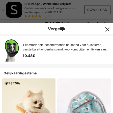
SHEIN App - Winkel makkelijker!
×
Ontdek meer exclusieve kortingen en extra
DOWNLOAD
aanbiedingen in de SHEIN APP!
(5,417)
Vergelijk
1 comfortabele beschermende halsband voor huisdieren,
verstelbare hondenhalsband, voorkomt bijten en likken aan
wonden, omkeerbaar
10.48€
Gelijkaardige items