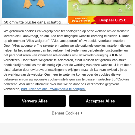
Bespaar 0.22€
50 cm witte pluche gans, schattige
zachte knuffelgans, geschikt als ve
31 over
30 cm zachte pluche konijn knuffe
rjaardagscadeau voor vriendin, kind
We gebruiken cookies en vergelijkbare technologieën op onze website om de dienst te
l, pluizige konijn met lange oren, sc
40 over
8
eren, beste vriend(in), woondecorat
.40€
leveren die u aanvraagt, en om u de best mogelijke website-ervaring te bieden. U kunt
hattig konijnenkussen met strik, co
ie, lente/zomer, paasdecoratie
11
mfortabele slaapknuffel, leuk kusse
op elk moment "Alles weigeren", "Alles accepteren" of uw cookie-voorkeur instellen.
.70€
-1%
11.92€
n geschikt voor slaapkamer, woonk
Door "Alles accepteren" te selecteren, zullen we alle optionele cookies instellen, die ons
amer, kantoor, geweldig verjaardag
helpen bij het analyseren van het verkeer, het bieden van verbeterde functionaliteit en
scadeau voor vrouwen (beige/grijs)
het personaliseren van inhoud en advertenties om uw winkelervaring bij SHEIN te
verbeteren. Door "Alles weigeren" te selecteren, staat u alleen het gebruik van strikt
noodzakelijke cookies toe die nodig zijn voor de werking van onze website. U kunt deze
uitschakelen door uw browserinstellingen te wijzigen, maar dit kan van invloed zijn op
de werking van de website. Om meer te weten te komen over de cookies die we
gebruiken en om uw optionele cookie-instellingen aan te passen, selecteert u "Cookies
beheren". Voor meer informatie over hoe we de door ons verzamelde gegevens
verwerken,
klikt u hier om ons Privacybeleid te bekijken.
Verwerp Alles
Accepteer Alles
Sorry, dit product is uitverkocht.
Boboes Gift Toy
Beheer Cookies
VERGELIJK
1 stuk pluche tasbedel met luipaard
1 stuk Halloween Spook Pompoen
print, strikhanger in 3 stijlen, schatti
Vleermuis Pluche Pop Grappige Gra
4
11
.65€
.69€
ge rugzakdecoratie, geschikt als ve
p Pompoen Spook Demon Pluche K
rjaardags- en Valentijnsdagcadeau
ussen Bankkussen Slaapkussen Ha
voor meisjes en tieners