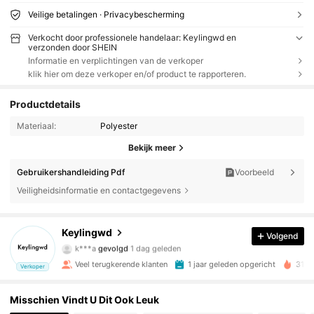
Veilige betalingen · Privacybescherming
Verkocht door professionele handelaar: Keylingwd en
verzonden door SHEIN
Informatie en verplichtingen van de verkoper
klik hier om deze verkoper en/of product te rapporteren.
Productdetails
Materiaal:
Polyester
Bekijk meer
Gebruikershandleiding Pdf
Voorbeeld
Veiligheidsinformatie en contactgegevens
2.7K Volgers
4.90
Keylingwd
Volgend
k***a
gevolgd
1 dag geleden
2.7K Volgers
4.90
Veel terugkerende klanten
1 jaar geleden opgericht
31K+
Verkoper
2.7K Volgers
4.90
Misschien Vindt U Dit Ook Leuk