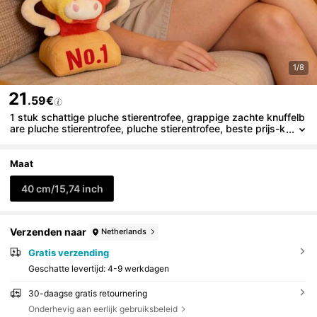
1/8
21
.59€
1 stuk schattige pluche stierentrofee, grappige zachte knuffelb
are pluche stierentrofee, pluche stierentrofee, beste prijs-k
nuffel, pluche stierentrofee met stripfiguur, afstudeercadea
u, inspirerend cadeau, decoratie voor studentenkamer, cadeau
voor de start van het schooljaar, Moederdagcadeau
Maat
40 cm/15,74 inch
Verzenden naar
Netherlands
Gratis verzending
Geschatte levertijd:
4-9 werkdagen
30-daagse gratis retournering
Onderhevig aan eerlijk gebruiksbeleid