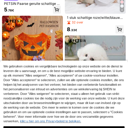
en, gestreepte prints, kleding voor k
PETSIN Paarse geruite schattige pr
leine dieren, verkoelende zonnebra
insessenjurk, landelijke stijl huisdie
5
ndcrème
4
.78€
rjurk
1 stuk schattige roze/witte/blauwe
huisdierjurk, tutu-rokontwerp, voor
32 over
katten en honden
4
8
.33€
PETSIN
PETSIN 1 stuk Franse retro jurk met
stippen voor huisdieren, grote strik
#4 Bestseller
in Val Huisdierjurken
en ruchesmouwen, schattige prinse
5
ssenstijl voor kleine en middelgrote
.00€
honden en katten, perfect om buite
n te dragen.
We gebruiken cookies en vergelijkbare technologieën op onze website om de dienst te
leveren die u aanvraagt, en om u de best mogelijke website-ervaring te bieden. U kunt
op elk moment "Alles weigeren", "Alles accepteren" of uw cookie-voorkeur instellen.
Door "Alles accepteren" te selecteren, zullen we alle optionele cookies instellen, die ons
helpen bij het analyseren van het verkeer, het bieden van verbeterde functionaliteit en
Jurkje in de vorm van een kat/hond,
met strikdecoratie, ademend zacht
het personaliseren van inhoud en advertenties om uw winkelervaring bij SHEIN te
7
.00€
materiaal, geschikt voor lente-/zom
verbeteren. Door "Alles weigeren" te selecteren, staat u alleen het gebruik van strikt
erfeesten, Eid en bruiloften.
noodzakelijke cookies toe die nodig zijn voor de werking van onze website. U kunt deze
PETSIN
uitschakelen door uw browserinstellingen te wijzigen, maar dit kan van invloed zijn op
PETSIN 1 stuk hondjurk met Hallow
de werking van de website. Om meer te weten te komen over de cookies die we
een-'s, goudkleurig fluweel, spinne
3
gebruiken en om uw optionele cookie-instellingen aan te passen, selecteert u "Cookies
.59€
nwebgaren en kleine vliegende mo
beheren". Voor meer informatie over hoe we de door ons verzamelde gegevens
uwen
PETSIN
verwerken,
klikt u hier om ons Privacybeleid te bekijken.
PETSIN 1 stuk geborduurd roze kan