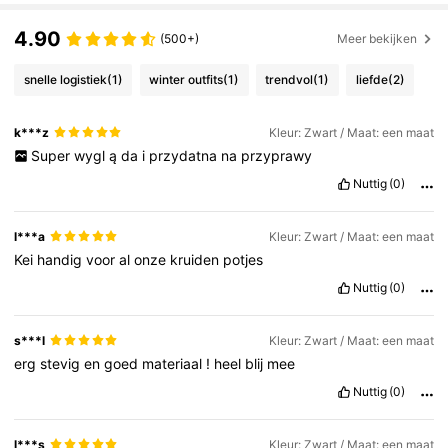
4.90
(500+)
Meer bekijken
snelle logistiek
(1)
winter outfits
(1)
trendvol
(1)
liefde
(2)
k***z
Kleur: Zwart / Maat: een maat
Super
wygl
ą
da
i
przydatna
na
przyprawy
Nuttig
(0)
l***a
Kleur: Zwart / Maat: een maat
Kei
handig
voor
al
onze
kruiden
potjes
Nuttig
(0)
s***l
Kleur: Zwart / Maat: een maat
erg
stevig
en
goed
materiaal
!
heel
blij
mee
Nuttig
(0)
l***s
Kleur: Zwart / Maat: een maat