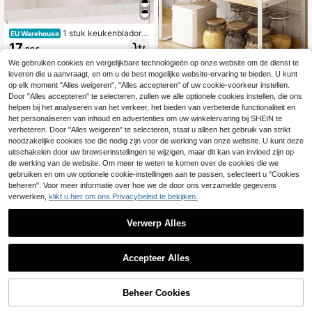
1 stuk keukenbladorg
EU Warehouse
anizer, 1/2-laags aanrechtbladorga
17
.86€
nizer voor badkamer, kaptafel, mak
e-upkaptafel, bureauplank (zwart/
We gebruiken cookies en vergelijkbare technologieën op onze website om de dienst te
wit), huishoudelijke artikelen, badk
leveren die u aanvraagt, en om u de best mogelijke website-ervaring te bieden. U kunt
Bespaar 0.09€
amer, Dag van de Leraar, Wereldbek
op elk moment "Alles weigeren", "Alles accepteren" of uw cookie-voorkeur instellen.
er
Meerlaags ijzeren opbergrek, burea
Door "Alles accepteren" te selecteren, zullen we alle optionele cookies instellen, die ons
u-organizer, kleine boekenplank vo
20 over
helpen bij het analyseren van het verkeer, het bieden van verbeterde functionaliteit en
or op kantoor, displayrek, bureau-o
het personaliseren van inhoud en advertenties om uw winkelervaring bij SHEIN te
16
pbergdoos, decoratie voor slaapka
.03€
16.12€
verbeteren. Door "Alles weigeren" te selecteren, staat u alleen het gebruik van strikt
mer of studentenkamer, keukenbla
noodzakelijke cookies toe die nodig zijn voor de werking van onze website. U kunt deze
d, make-uprek, bureau-organizer,
uitschakelen door uw browserinstellingen te wijzigen, maar dit kan van invloed zijn op
multifunctioneel kruidenrek van roe
de werking van de website. Om meer te weten te komen over de cookies die we
stvrij staal voor thuisgebruik
gebruiken en om uw optionele cookie-instellingen aan te passen, selecteert u "Cookies
beheren". Voor meer informatie over hoe we de door ons verzamelde gegevens
verwerken,
klikt u hier om ons Privacybeleid te bekijken.
Verwerp Alles
Accepteer Alles
Bespaar 0.43€
1 stuk kruidenrek zonder gaten, mul
tifunctionele houder voor keukenge
26 over
Beheer Cookies
TOEVOEGEN AAN WINKELWAGEN
rei met houder voor eetstokjes en m
27
essen, keukenaccessoire, opbergre
.35€
-1%
27.78€