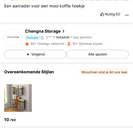
Een
aanrader
voor
een
mooi
koffie
hoekje
Nuttig
(0)
559 Volgers
4.85
Chengna Storage
3***4
betaalde
1 dag geleden
j***r
gevolgd
1 dag geleden
Verkoper
559 Volgers
4.85
6K+ Onlangs verkocht
1K+ Opnieuw kopen
Volgend
Alle spullen
559 Volgers
4.85
Overeenkomende Stijlen
Misschien vind je dit ook leuk
559 Volgers
4.85
559 Volgers
4.85
559 Volgers
4.85
559 Volgers
4.85
10
.78€
559 Volgers
4.85