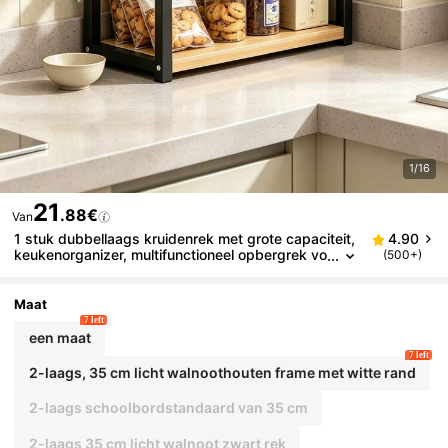
1/16
21
.88€
Van
1 stuk dubbellaags kruidenrek met grote capaciteit,
4.90
keukenorganizer, multifunctioneel opbergrek vo
(500+)
or aanrechtblad, opbergrek voor thuis, kruiden
potjesrek met haakaccessoires
Maat
7 left
een maat
7 left
2-laags, 35 cm licht walnoothouten frame met witte rand
2-laags schoolbordstandaard van 35 cm
2-laags 35 cm licht walnoot zwart rek