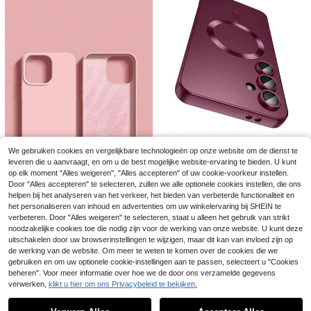
or de 17-serie, lente, verjaardagsca
Max/16/16 Pro/16 Plus/15/15 Pro M
deau, jubileum, feest.
ax/15 Pro/15 Plus/11/12/13/14 Pro
Max/XS/XR/11 Pro/11 Pro Max/12 P
ro/12 Pro Max/13 Pro/13 Pro Max/7
Plus/14 Pro/14 Pro Max/14 Plus/7 P
lus/8 Plus/8/SE2. Creatief design, p
erfect als cadeau voor de lente.
6
Bespaar 0.02€
1 stuk rode magnetische telefoonh
Effen kleur minimalisti
EU Warehouse
We gebruiken cookies en vergelijkbare technologieën op onze website om de dienst te
oes compatibel met Samsung Gala
sche TPU schokbestendige geïnteg
(1000+)
4
Modieuze magnetische telefoonho
.53€
xy A57 A37 A56 A36 A16 A17 A06
leveren die u aanvraagt, en om u de best mogelijke website-ervaring te bieden. U kunt
reerde lensbescherming transparan
es met zachte, matte afwerking, ge
4
3
A07 S25 FE S26 [ingebouwde cam
te standaard tech-savvy kleurrijke
op elk moment "Alles weigeren", "Alles accepteren" of uw cookie-voorkeur instellen.
.73€
-1%
4.78€
.84€
3.86€
schikt voor iPhone 17 Pro Max, 17 P
eralensbeschermer] ultradunne zac
geperforeerde effen kleur minimalis
7
Door "Alles accepteren" te selecteren, zullen we alle optionele cookies instellen, die ons
ro, 17 Air, 17, 16, 15, 14 Plus, 13, 12,
hte siliconen schokbestendige met
tische anti-val dikke telefoonbesch
11 Pro Max, met glazen lens, onders
helpen bij het analyseren van het verkeer, het bieden van verbeterde functionaliteit en
allic glanzende zachte schaal com
Luxe roze siliconen telefoonhoesje,
ermhoes, compatibel met A13 4G, A
teunt draadloos opladen.
het personaliseren van inhoud en advertenties om uw winkelervaring bij SHEIN te
patibel met S26 Ultra S25 Ultra S24
effen kleur, schokbestendig, vloeib
22, A21S, A51 4G, A52, S22 Ultra, A
4
verbeteren. Door "Alles weigeren" te selecteren, staat u alleen het gebruik van strikt
.14€
Ultra S25Fe A27
aar siliconen. Compatibel met Appl
33 5G, compatibel met Redmi 10, c
noodzakelijke cookies toe die nodig zijn voor de werking van onze website. U kunt deze
e 16, 14, 13, 12, 11, 15 Pro Max, 12, 1
ompatibel met Redmi Note 11 4G, c
3, Mini, 14, 15, 16 Plus. Modieus flu
uitschakelen door uw browserinstellingen te wijzigen, maar dit kan van invloed zijn op
ompatibel met Redmi 11 Lite, A53, T
welen beschermhoesje, perfect als
PU A14/A23/S23 Ultra, S24, A14, A
de werking van de website. Om meer te weten te komen over de cookies die we
lentecadeau voor verjaardag, jubile
15, S23, A73, A15, A34, compatibel
gebruiken en om uw optionele cookie-instellingen aan te passen, selecteert u "Cookies
um of Pasen.
met Redmi telefoonhoesjes waterdi
beheren". Voor meer informatie over hoe we de door ons verzamelde gegevens
cht schokbestendig krasbestendig,
verwerken,
klikt u hier om ons Privacybeleid te bekijken.
Toon vergelijkbare artikelen die op voorraad zijn
Zie alle
internationale versie, niet de binnen
landse versie lente cadeau verjaard
ag, esthetisch