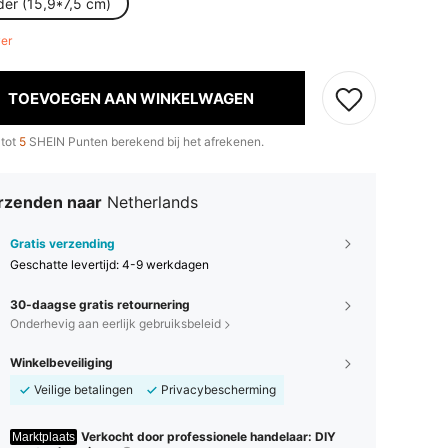
der (15,9*7,5 cm)
ver
TOEVOEGEN AAN WINKELWAGEN
 tot
5
SHEIN Punten berekend bij het afrekenen.
rzenden naar
Netherlands
Gratis verzending
Geschatte levertijd:
4-9 werkdagen
30-daagse gratis retournering
Onderhevig aan eerlijk gebruiksbeleid
Winkelbeveiliging
Veilige betalingen
Privacybescherming
Verkocht door professionele handelaar: DIY
Marktplaats