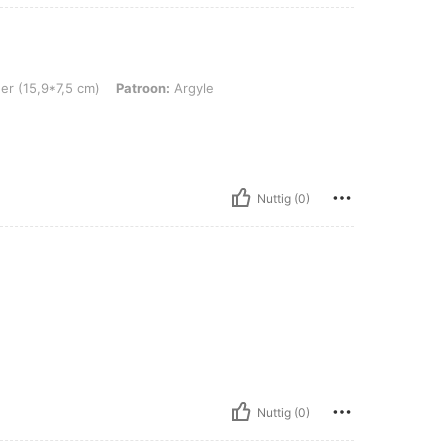
 cm), Patroon: Argyle
er (15,9*7,5 cm)
Patroon:
Argyle
Nuttig (0)
e
Nuttig (0)