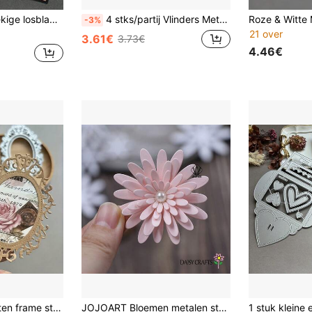
 creatieve handgemaakte DIY-snijmal voor fotoalbum, kaart, wenskaart, decoratie en cadeau maken
4 stks/partij Vlinders Metalen Sterft Snijden Voor Scrapbookings Kaarten Album Decoratie Cutter Tool Gestanst
-3%
21 over
3.61€
3.73€
4.46€
1 stuk vintage kanten frame stansmal - elegante scrapbooking, bruiloft, verjaardag, Valentijnsdag kaarten, duurzame koolstaalconstructie, geschikt voor scrapbooking, uitnodigingen, geschenken
JOJOART Bloemen metalen stansen voor scrapbooking, nieuwe stansen voor het maken van kaarten en fotoalbums, doe-het-zelf handgemaakte papierknutsels