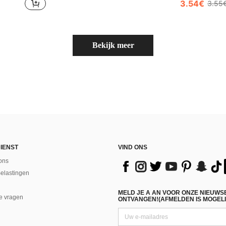
3.54€
3.55
Bekijk meer
IENST
VIND ONS
ons
Belastingen
MELD JE A AN VOOR ONZE NIEUWS
e vragen
ONTVANGEN!(AFMELDEN IS MOGELI