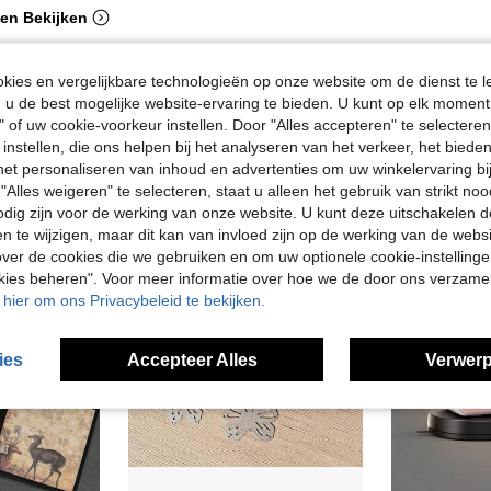
en Bekijken
ies en vergelijkbare technologieën op onze website om de dienst te l
u de best mogelijke website-ervaring te bieden. U kunt op elk moment 
" of uw cookie-voorkeur instellen. Door "Alles accepteren" te selecteren,
 instellen, die ons helpen bij het analyseren van het verkeer, het bied
n het personaliseren van inhoud en advertenties om uw winkelervaring bi
"Alles weigeren" te selecteren, staat u alleen het gebruik van strikt noo
odig zijn voor de werking van onze website. U kunt deze uitschakelen 
en te wijzigen, maar dit kan van invloed zijn op de werking van de web
ver de cookies die we gebruiken en om uw optionele cookie-instellinge
okies beheren". Voor meer informatie over hoe we de door ons verzam
u hier om ons Privacybeleid te bekijken.
ies
Accepteer Alles
Verwerp