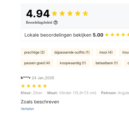
4.94
Beoordelingsbeleid
Lokale beoordelingen bekijken
5.00
prachtige (2)
bijpassende outfits (1)
mooi (4)
trou
passen goed (4)
koopwaardig (1)
betaalbare (1)
b***r
24 Jan,2026
Kleur: Zilver, Maat: Vlinder (15,9*7,5 cm), Patroon: Argyle
Kleur:
Zilver
Maat:
Vlinder (15,9*7,5 cm)
Patroon:
Argyl
Zoals beschreven
Vertalen