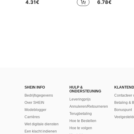
4.31€
6.78€
SHEIN INFO
HULP &
KLANTEND
ONDERSTEUNING
Bedrijfsgegevens
Contacteer 
Leveringprijs
Over SHEIN
Betaling & 
Annuleren/Retourneren
Modeblogger
Bonuspunt
Terugbetaling
Carrières
Veelgesteld
Hoe te Bestellen
Wet digitale diensten
Hoe te volgen
Een klacht indienen