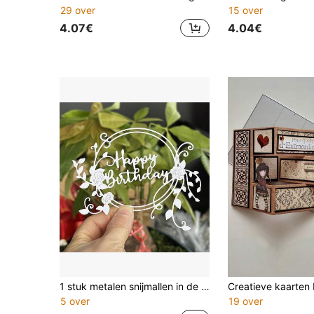
29 over
15 over
4.07€
4.04€
1 stuk metalen snijmallen in de vorm van een "Happy Birthday" bloemenkrans, elegant bloem- en bladontwerp - geschikt voor scrapbooking, lijsten, albums en doe-het-zelf papierknutsels, scrapbookbenodigdheden, bloemenpatroon | Duurzame metalen sjabloon
5 over
19 over