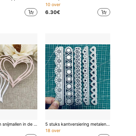
10 over
6.30€
1 stuk metalen snijmallen in de vorm van een hart voor DIY-scrapbooking, reliëfdruk, handgemaakte snijsjablonen, verjaardagskaarten, decoraties met reliëf voor de feestdagen - Valentijnshart
5 stuks kantversiering metalen snijmallen, koolstofstalen ambachtelijke stansen voor het snijden van papier, reliëfdruk, etsen
18 over