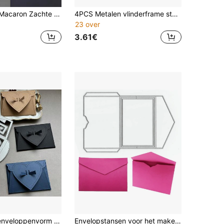
Roze & Witte Macaron Zachte Schattige Handmatige Stansmachine, Boogvormig Draagbaar Handvat Niet-Elektrisch Ontwerp Met Bijpassende Basisplaat, Voor Scrapbooking, Collage, Ouder-Kind Knutselen, Feestdagkaart DIY Snijden & Embossing, Top Cadeaukeuze Voor Knutselenthousiastelingen
4PCS Metalen vlinderframe stempels snijmallen sjablonen voor DIY scrapbooking, decoratieve reliëfdruk en handwerk stanssjablonen
23 over
3.61€
1 stuk kleine enveloppenvorm van metaal, ontworpen voor het maken van kaarten, scrapbooking, papierdecoratie, dagboekkaarten, wenskaarten en bruiloftsknutselwerk.
Envelopstansen voor het maken van kaarten en scrapbooking, metalen sjablonen voor doe-het-zelf fotoalbums, papierreliëf en decoratie.