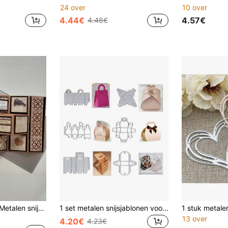
24 over
10 over
4.44€
4.57€
4.48€
Creatieve kaarten Metalen snijmallen, DIY scrapbookalbum en reliëfsjabloon, Wenskaartenmaakgereedschap, Kaartenpapier snijknutsels, Cadeaukaartmaaksjabloon
1 set metalen snijsjablonen voor geschenkdozen, snijpatronen voor Valentijnsdag, geschikt voor het versieren van wenskaarten, scrapbooking en fotoalbums.
13 over
4.20€
4.23€