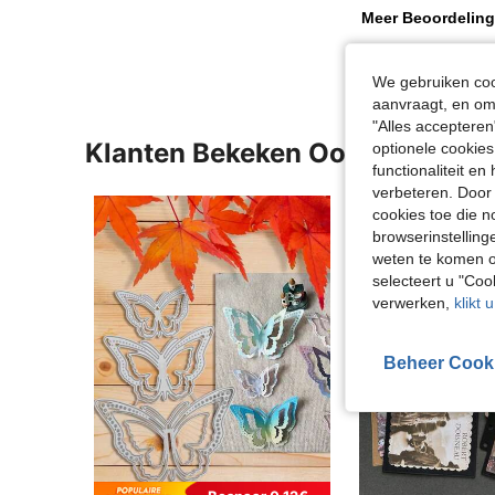
Meer Beoordeling
We gebruiken cook
aanvraagt, en om 
"Alles accepteren
Klanten Bekeken Ook
optionele cookies
functionaliteit e
verbeteren. Door 
cookies toe die n
browserinstelling
weten te komen o
selecteert u "Co
verwerken,
klikt 
Beheer Cook