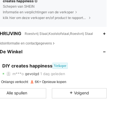
creates happiness
Schepen van SHEIN
Informatie en verplichtingen van de verkoper
klik hier om deze verkoper en/of product te rapporteren.
HRIJVING
Roestvrij Staal,Koolstofstaal,Roestvrij Staal
4.94
131
605
eidsinformatie en contactgegevens
4.94
131
605
De Winkel
4.94
131
605
DIY creates happiness
Verkoper
m***o
gevolgd
1 dag geleden
4.94
131
605
Beoordeling
Artikelen
Volgers
 Onlangs verkocht
6K+ Opnieuw kopen
4.94
131
605
Alle spullen
Volgend
4.94
131
605
4.94
131
605