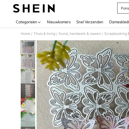
Pons
Use up 
Categorieën
Nieuwkomers
Snel Verzenden
Dameskled
Home
Thuis & living
Kunst, handwerk & naaien
Scrapbooking 
/
/
/