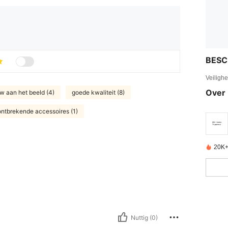
BESC
Veiligh
Over 
w aan het beeld (4)
goede kwaliteit (8)
ontbrekende accessoires (1)
20K+
e
Nuttig (0)