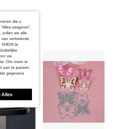
everen die u
"Alles weigeren",
 zullen we alle
en van verbeterde
j SHEIN te
dzakelijke
door uw
site. Om meer te
n aan te passen,
elde gegevens
 Alles