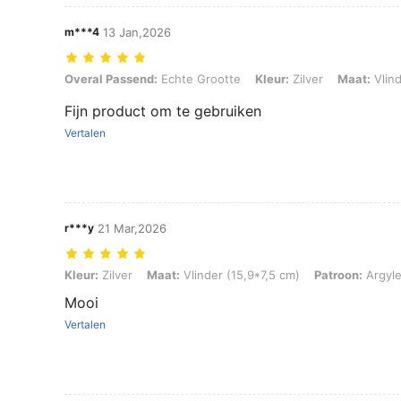
m***4
13 Jan,2026
Overal Passend: Echte Grootte, Kleur: Zilver, Maat: Vlinder (15,9*7,5
Overal Passend:
Echte Grootte
Kleur:
Zilver
Maat:
Vlind
Fijn product om te gebruiken
Vertalen
r***y
21 Mar,2026
Kleur: Zilver, Maat: Vlinder (15,9*7,5 cm), Patroon: Argyle
Kleur:
Zilver
Maat:
Vlinder (15,9*7,5 cm)
Patroon:
Argyl
Mooi
Vertalen