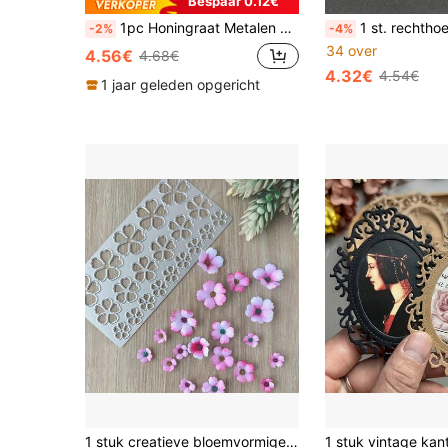
Bespaar 0.12€
1pc Honingraat Metalen Snijmatrijs Sjabloon Voor DIY Scrapbooking Cadeaukaart Maken Papier Ambacht
1 st. rechthoekige losbladige geperforeerde metalen snijmal, vintage charme, verfijnde stempelmal van koolstofstaal,
-2%
-4%
34 over
4.56€
4.68€
4.32€
4.54€
1 jaar geleden opgericht
1 stuk creatieve bloemvormige metalen snijmal, DIY scrapbooking fotodecoratie reliëf papier mal, scrapbook kaarten maken