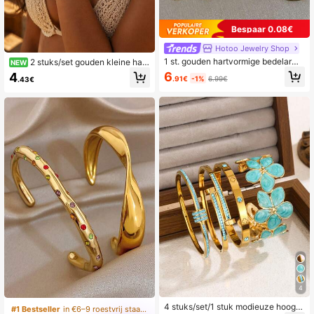
Bespaar 0.08€
Hotoo Jewelry Shop
1 st. gouden hartvormige bedelarmb
2 stuks/set gouden kleine hart
NEW
anden voor vrouwen tienermeisjes r
combinatie vingerarmband met krui
6
4
.91€
-1%
6.99€
.43€
oestvrij staal koppel liefde vriendsc
shanger, dameshandsieraden gesch
hapsarmbanden dagelijks feest sier
ikt voor dagelijks gebruik
aden cadeaus valentijnsdag
4
4 stuks/set/1 stuk modieuze hoogw
#1 Bestseller
in €6–9 roestvrij staal Vrouwen Armbanden