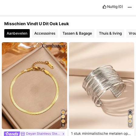
Nuttig
(0)
Misschien Vindt U Dit Ook Leuk
Aanbevelen
Accessoires
Tassen & Bagage
Thuis & living
Vro
8
17
1 stuk minimalistische metalen ope
Deyan Stainless Steel Jewelry