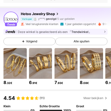
167K Volgers
4.90
Hotoo Jewelry Shop
S***i
is aan het browsen
Verkoper
167K Volgers
4.90
Veel terugkerende klanten
1 jaar geleden opgericht
99K+ 
Deze winkel is geselecteerd als een
「Trendwinkel」
167K Volgers
4.90
Volgend
Alle spullen
167K Volgers
4.90
167K Volgers
4.90
8
6
7
8
6
.32€
.91€
.93€
.08€
.
167K Volgers
4.90
4.54
(11)
Meer bekijken
167K Volgers
4.90
Klein
Echte Grootte
Groot
0%
100%
0%