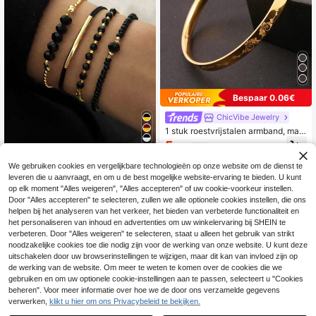
Bespaar 0.06€
ChicVibe Jewelry
1 stuk roestvrijstalen armband, mat
eriaal onschadelijk voor het lichaa
5
.52€
-1%
5.58€
m, tijdloos klassiek element, hoogw
KYOOKY
aardige minimalistische stijl voor da
We gebruiken cookies en vergelijkbare technologieën op onze website om de dienst te
gelijks gebruik.
Set van 4 modieuze handgemaakte
leveren die u aanvraagt, en om u de best mogelijke website-ervaring te bieden. U kunt
armbanden met zwarte kristallen, e
4
op elk moment "Alles weigeren", "Alles accepteren" of uw cookie-voorkeur instellen.
.24€
4.28€
en prachtig sieraadcadeau, perfect
Door "Alles accepteren" te selecteren, zullen we alle optionele cookies instellen, die ons
voor vrouwen om te dragen tijdens
helpen bij het analyseren van het verkeer, het bieden van verbeterde functionaliteit en
vakanties en feestjes.
het personaliseren van inhoud en advertenties om uw winkelervaring bij SHEIN te
verbeteren. Door "Alles weigeren" te selecteren, staat u alleen het gebruik van strikt
noodzakelijke cookies toe die nodig zijn voor de werking van onze website. U kunt deze
uitschakelen door uw browserinstellingen te wijzigen, maar dit kan van invloed zijn op
de werking van de website. Om meer te weten te komen over de cookies die we
gebruiken en om uw optionele cookie-instellingen aan te passen, selecteert u "Cookies
beheren". Voor meer informatie over hoe we de door ons verzamelde gegevens
verwerken,
klikt u hier om ons Privacybeleid te bekijken.