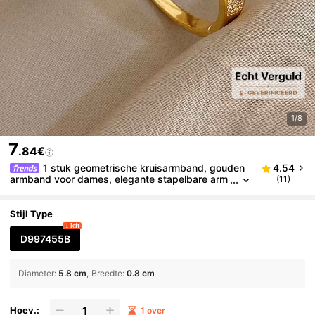
1/8
7
.84€
1 stuk geometrische kruisarmband, gouden
4.54
armband voor dames, elegante stapelbare arm
(11)
band voor dagelijks gebruik, feestjes, verjaarda
gen en kerstcadeaus.
Stijl Type
1 left
D997455B
Diameter
:
5.8 cm
Breedte
:
0.8 cm
Hoev.:
1 over