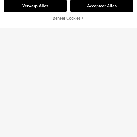
Verwerp Alles
Accepteer Alles
Beheer Cookies
TOEVOEGEN AAN WINKELWAGEN