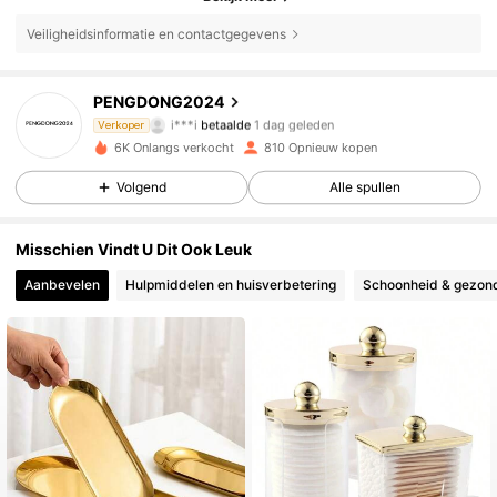
Veiligheidsinformatie en contactgegevens
PENGDONG2024
528 Volgers
4.84
i***i
betaalde
1 dag geleden
Verkoper
g***a
gevolgd
1 dag geleden
6K Onlangs verkocht
810 Opnieuw kopen
528 Volgers
4.84
Volgend
Alle spullen
528 Volgers
4.84
Misschien Vindt U Dit Ook Leuk
528 Volgers
4.84
Aanbevelen
Hulpmiddelen en huisverbetering
Schoonheid & gezon
528 Volgers
4.84
528 Volgers
4.84
528 Volgers
4.84
528 Volgers
4.84