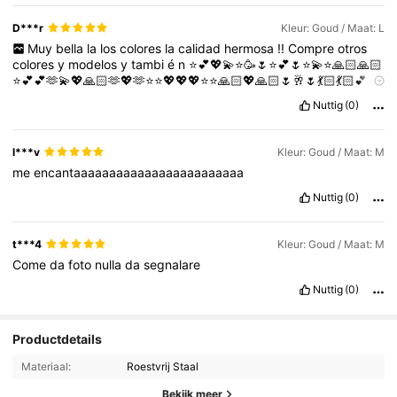
D***r
Kleur: Goud / Maat: L
Muy
bella
la
los
colores
la
calidad
hermosa
!!
Compre
otros
colores
y
modelos
y
tambi
é
n
⭐️💕💖💫⭐️🥳🌷⭐️💕🌷⭐️💫⭐️🙏🏻🙏🏻
⭐️💕💕🫶💫💖🙏🏻🫶💖🫶⭐️⭐️💖💖💖⭐️⭐️🙏🏻💖🙏🏻🌷🥂🌷💃🏻💃🏻💕💕
🫶💕💕
Nuttig
(0)
l***v
Kleur: Goud / Maat: M
me
encantaaaaaaaaaaaaaaaaaaaaaaaa
Nuttig
(0)
t***4
Kleur: Goud / Maat: M
Come
da
foto
nulla
da
segnalare
Nuttig
(0)
Productdetails
Materiaal:
Roestvrij Staal
Bekijk meer