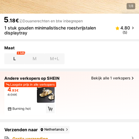
1/8
5
.18€
Douanerechten en btw inbegrepen
1 stuk gouden minimalistische roestvrijstalen
4.80
displaytray
(5)
Maat
1 left
L
M
M+L
Andere verkopers op SHEIN
Bekijk alle 1 verkopers
Laagste prijs in alle verkopers
4
.93€
4.94€
Burning hot
Verzenden naar
Netherlands
Gratis verzending