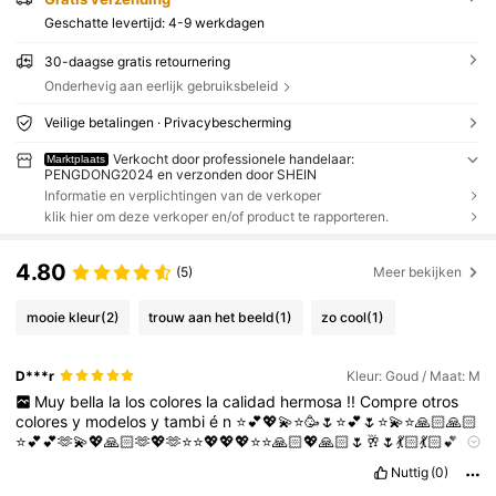
Geschatte levertijd:
4-9 werkdagen
30-daagse gratis retournering
Onderhevig aan eerlijk gebruiksbeleid
Veilige betalingen · Privacybescherming
Verkocht door professionele handelaar:
Marktplaats
PENGDONG2024 en verzonden door SHEIN
Informatie en verplichtingen van de verkoper
klik hier om deze verkoper en/of product te rapporteren.
4.80
(5)
Meer bekijken
mooie kleur
(2)
trouw aan het beeld
(1)
zo cool
(1)
D***r
Kleur: Goud / Maat: M
Muy
bella
la
los
colores
la
calidad
hermosa
!!
Compre
otros
colores
y
modelos
y
tambi
é
n
⭐️💕💖💫⭐️🥳🌷⭐️💕🌷⭐️💫⭐️🙏🏻🙏🏻
⭐️💕💕🫶💫💖🙏🏻🫶💖🫶⭐️⭐️💖💖💖⭐️⭐️🙏🏻💖🙏🏻🌷🥂🌷💃🏻💃🏻💕💕
🫶💕💕
Nuttig
(0)