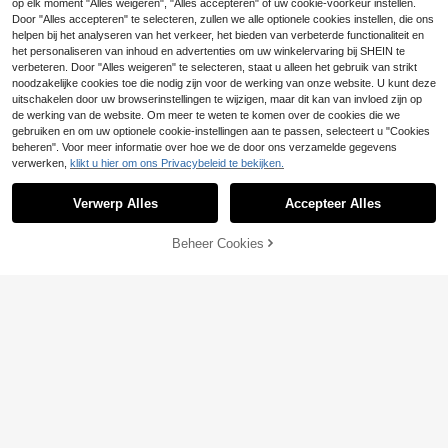
4
orden gebruikt om andere kleine art
ay Organizer, Slaapkamer Woondec
op elk moment "Alles weigeren", "Alles accepteren" of uw cookie-voorkeur instellen.
.16€
ikelen op te bergen. Duurzaam en g
oratie, Bewaar Ringen, Oorbellen, K
Door "Alles accepteren" te selecteren, zullen we alle optionele cookies instellen, die ons
emakkelijk schoon te maken.
ettingen, Horloges, Cosmetica & Sle
helpen bij het analyseren van het verkeer, het bieden van verbeterde functionaliteit en
utels, Elegant Cadeau Voor Nieuwja
het personaliseren van inhoud en advertenties om uw winkelervaring bij SHEIN te
ar, Moederdag & Afstudeerseizoen
verbeteren. Door "Alles weigeren" te selecteren, staat u alleen het gebruik van strikt
noodzakelijke cookies toe die nodig zijn voor de werking van onze website. U kunt deze
uitschakelen door uw browserinstellingen te wijzigen, maar dit kan van invloed zijn op
de werking van de website. Om meer te weten te komen over de cookies die we
gebruiken en om uw optionele cookie-instellingen aan te passen, selecteert u "Cookies
beheren". Voor meer informatie over hoe we de door ons verzamelde gegevens
verwerken,
klikt u hier om ons Privacybeleid te bekijken.
1pc Acryl getrapte displayplank, 3-l
aags piramide displaystandaard, th
6
.08€
uisopslag displayrek voor sieraden,
Verwerp Alles
Accepteer Alles
cosmetica, parfumorganizer
Beheer Cookies
TOEVOEGEN AAN WINKELWAGEN
Sieradenlade van 4 stuks, stapelbar
e sieradenorganizer, multifunctionel
#3 Bestseller
in Make-up display lade
e sieraden- en accessoiresdisplay
4
en opberglade, fluwelen sieradenla
.82€
de, rastervormige sieradenlade, ges
chikt voor oorbellen, kettingen, arm
banden, ringen, verschillende mate
Bespaar 0.32€
n, sieradenorganizer, kerstorganize
r, grote sieradendoos, make-uporga