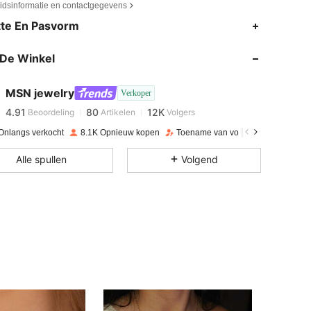
eidsinformatie en contactgegevens
te En Pasvorm
4.91
80
12K
De Winkel
4.91
80
12K
MSN jewelry
Verkoper
4.91
80
12K
Beoordeling
Artikelen
Volgers
Onlangs verkocht
8.1K Opnieuw kopen
Toename van volgers 20%
4.91
80
12K
Alle spullen
Volgend
4.91
80
12K
4.91
80
12K
4.91
80
12K