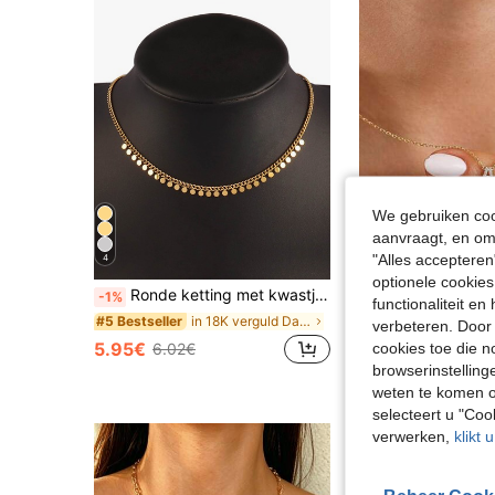
We gebruiken cook
aanvraagt, en om 
"Alles accepteren
4
optionele cookies
Ronde ketting met kwastjes van roestvrij staal voor dames, choker ketting.
1 schattige naamketting met lett
-1%
-1%
functionaliteit e
in 18K verguld Dames Hanger Kettingen
#5 Bestseller
#3 Bestseller
verbeteren. Door 
5.95€
4.83€
cookies toe die n
6.02€
4.88€
browserinstelling
weten te komen o
selecteert u "Co
verwerken,
klikt 