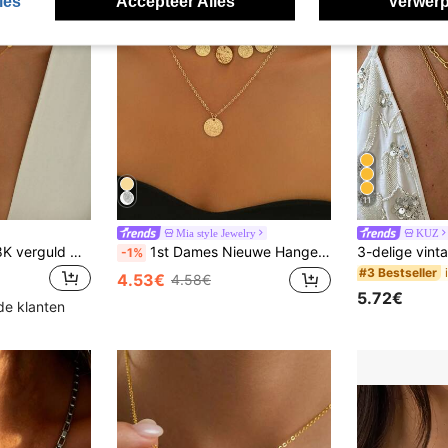
ies
Accepteer Alles
Verwerp
11
Mia style Jewelry
KUZ
LIEBEIRIS 1 stuk 18K verguld minimalistisch modieus klein & groot hart Y-ketting, roestvrijstalen damesketting geschikt voor dagelijks gebruik en als cadeau
1st Dames Nieuwe Hanger Ketting, Creatieve Munt, Kwastje, Punk Hip Hop Metalen Stijl Gelaagde Choker Ketting, Dagelijkse Kleding & Cadeau
-1%
#3 Bestseller
4.53€
4.58€
5.72€
de klanten