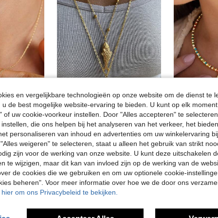
ies en vergelijkbare technologieën op onze website om de dienst te l
u de best mogelijke website-ervaring te bieden. U kunt op elk moment 
" of uw cookie-voorkeur instellen. Door "Alles accepteren" te selecteren,
5
 instellen, die ons helpen bij het analyseren van het verkeer, het bied
er, mini A-Z hanger choker
Ketting met gouden vishanger van roestvrij staal, sieradencollectie met oceaanthema
Modieuze kleurrijke 26-letter ketting - Roestv
-2%
n het personaliseren van inhoud en advertenties om uw winkelervaring bi
(1000+)
in Brief Vrouwen Kettingen
#3 Bestseller
"Alles weigeren" te selecteren, staat u alleen het gebruik van strikt noo
5.86€
5.51€
odig zijn voor de werking van onze website. U kunt deze uitschakelen 
5.68€
en te wijzigen, maar dit kan van invloed zijn op de werking van de web
ver de cookies die we gebruiken en om uw optionele cookie-instellinge
okies beheren". Voor meer informatie over hoe we de door ons verzam
u hier om ons Privacybeleid te bekijken.