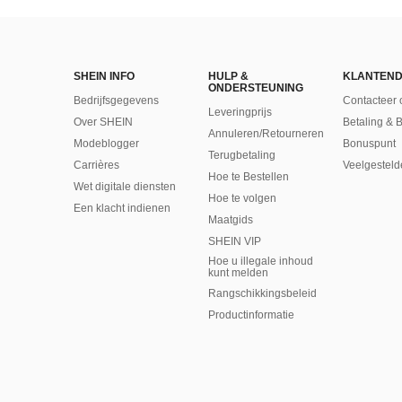
SHEIN INFO
HULP &
KLANTEND
ONDERSTEUNING
Bedrijfsgegevens
Contacteer 
Leveringprijs
Over SHEIN
Betaling & 
Annuleren/Retourneren
Modeblogger
Bonuspunt
Terugbetaling
Carrières
Veelgesteld
Hoe te Bestellen
Wet digitale diensten
Hoe te volgen
Een klacht indienen
Maatgids
SHEIN VIP
Hoe u illegale inhoud
kunt melden
Rangschikkingsbeleid
​Productinformatie