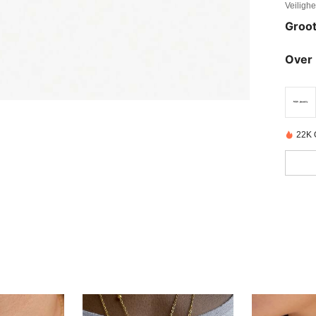
Veiligh
Groot
Over 
22K 