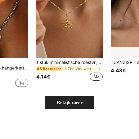
1 stuk minimalistische roestvrijstalen zonnehanger ketting, gouden spiraalhanger ketting, sieraad cadeau voor vrouwen, zomervakantie
 ketting, goud & zilver kleurblok, vintage elegant, ideaal cadeau
in Zon Vrouwen Kettingen
#5 Bestseller
4.48€
4.14€
Bekijk meer