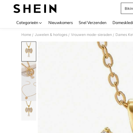
Bikin
Use up 
Categorieën
Nieuwkomers
Snel Verzenden
Dameskled
Home
Juwelen & horloges
Vrouwen mode-sieraden
Dames Ket
/
/
/