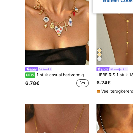
Beheer Cook
Auri
#Feestjurk
1 stuk casual hartvormige boze oog strik multi-element hanger ketting, modieuze veelzijdige dames halsketting geschikt voor dagelijks gebruik, feestjes, muziekfestivals en uitstapjes
NEW
6.24€
6.78€
Veel terugkeren