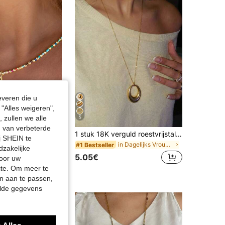
4.91
80
12K
4.91
80
12K
4.91
80
12K
everen die u
"Alles weigeren",
 zullen we alle
5
en van verbeterde
rij staal - Modieuze minimalistische sleutelbeenketting - Vrouwen, gepersonaliseerd cadeau
1 stuk 18K verguld roestvrijstalen geometrische ovale hanger ketting, minimalistische vintage luxe ketting, geschikt voor dagelijks gebruik
j SHEIN te
in Dagelijks Vrouwen Kettingen
#1 Bestseller
in Bruiloft Vrouwen Kettingen
dzakelijke
5.05€
door uw
site. Om meer te
n aan te passen,
elde gegevens