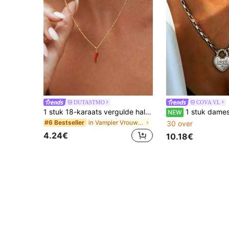
DUTASTMO
COVA VL
1 stuk 18-karaats vergulde halsketting voor dames, roestvrijstalen kralenketting met rode chilipeperhanger, geschikt voor dagelijks gebruik en als huwelijksgeschenk.
1 stuk dames hangerketting, goud & zilver hartvormige medaillon hanger
NEW
in Vampier Vrouwen Kettingen
#6 Bestseller
30 over
4.24€
10.18€