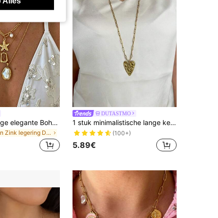
 Alles
DUTASTMO
3-delige vintage elegante Boheemse stijl barok hanger ketting met parels, zeesterren en asymmetrische geometrische hangers, veelzijdig voor dagelijks gebruik en zomerse stranddagen, geschikt als cadeau
1 stuk minimalistische lange ketting van roestvrij staal met gouden paperclipketting en prachtige hartvormige hanger voor dames
in Zink legering Dames Hanger Kettingen
(100+)
5.89€