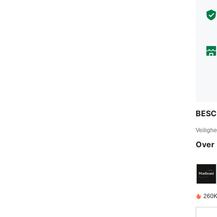
BESC
Veiligh
Over 
260K