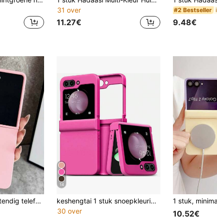
31 over
#2 Bestseller
11.27€
9.48€
14
Zakelijk, schokbestendig telefoonhoesje in matroze, compatibel met Samsung Galaxy Z Flip7, Z Flip5 5G, Z Flip 4, Z Flip6, Z Flip 3, harde beschermhoes van polycarbonaat.
keshengtai 1 stuk snoepkleurige telefoonhoes met scharnier en volledige dekking, compatibel met Samsung Galaxy Z Flip8 7 7FE 6 5 4 3 5G
30 over
10.52€