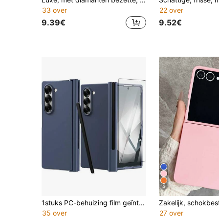
33 over
22 over
9.39€
9.52€
5
1stuks PC-behuizing film geïntegreerd pentsleufontwerp telefoonhoesje [Styluspen niet inbegrepen] Compatibel met Samsung Galaxy Z Fold 8 Ultra 7 6 5 4 3 5G
35 over
27 over