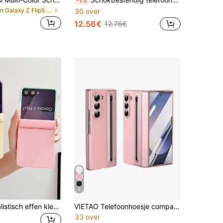
-1%
in Galaxy Z Flip5 Telefoonhoesjes
30 over
12.56€
12.76€
6
1 stuk, minimalistisch effen kleur, gespleten ontwerp, huidgevoel, lichtgewicht & slanke pasvorm, ingebouwde magneet, magnetische absorptie van het scharnier, compatibel met draadloos opladen, allesomvattende & scharnierbescherming, schokbestendig, anti-val, anti-slip, anti-kras, duurzaam, gemakkelijk vast te houden, precieze uitsparingen, opvouwbare smartphone beschermhoes, compatibel met Samsung Galaxy Z Flip7, Z FE, Z Flip 6, Z Flip 5
VIETAO Telefoonhoesje compatibel met Galaxy Z Fold6 met ingebouwde S Pen scharnierbescherming schermbeschermer ultradun schokbestendig hoesje compatibel met Samsung Z Fold 8 Ultra 7 6 5 4
33 over