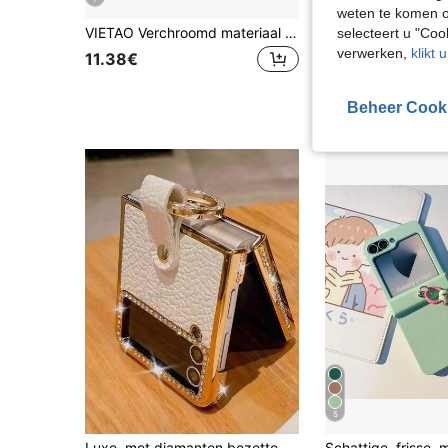
weten te komen o
VIETAO Verchroomd materiaal volledige beschermhoes voor telefoon compatibel met Samsung Galaxy Z Flip 8 7 6 5 Flip6 Flip5 met gehard glas schermbeschermer mobiele hoes
selecteert u "Co
verwerken,
klikt 
11.38€
6.91€
Beheer Cook
5
Luxe, met diamanten bezette, ronde telefoonhoes, compatibel met Samsung Galaxy Z Flip 5, Z Flip 6, Z Flip 4, Z Flip 3 5G, modieuze, glanzende, schokbestendige beschermhoes met pailletten, waterdicht, valbestendig en krasbestendig.