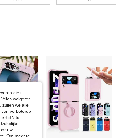
4.85
389
9.4K
4.85
389
9.4K
4.85
389
9.4K
4.85
389
9.4K
4.85
389
9.4K
everen die u
"Alles weigeren",
 zullen we alle
4.85
389
9.4K
en van verbeterde
j SHEIN te
dzakelijke
door uw
site. Om meer te