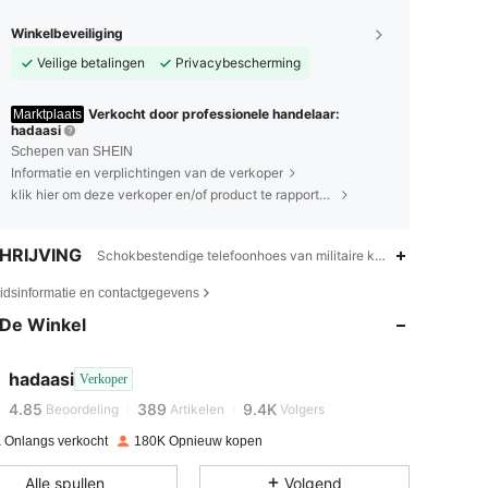
Winkelbeveiliging
Veilige betalingen
Privacybescherming
Verkocht door professionele handelaar:
Marktplaats
hadaasi
Schepen van SHEIN
Informatie en verplichtingen van de verkoper
klik hier om deze verkoper en/of product te rapporteren.
HRIJVING
Schokbestendige telefoonhoes van militaire kwaliteit,Anti-ving
4.85
389
9.4K
eidsinformatie en contactgegevens
De Winkel
4.85
389
9.4K
hadaasi
Verkoper
u***c
is aan het browsen
4.85
389
9.4K
Beoordeling
Artikelen
Volgers
 Onlangs verkocht
180K Opnieuw kopen
4.85
389
9.4K
Alle spullen
Volgend