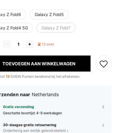
axy Z Fold6
Galaxy Z Fold5
axy Z Fold4 5G
Galaxy Z Fold7
13 over
TOEVOEGEN AAN WINKELWAGEN
 tot
19
SHEIN Punten berekend bij het afrekenen.
rzenden naar
Netherlands
Gratis verzending
Geschatte levertijd:
4-9 werkdagen
30-daagse gratis retournering
Onderhevig aan eerlijk gebruiksbeleid