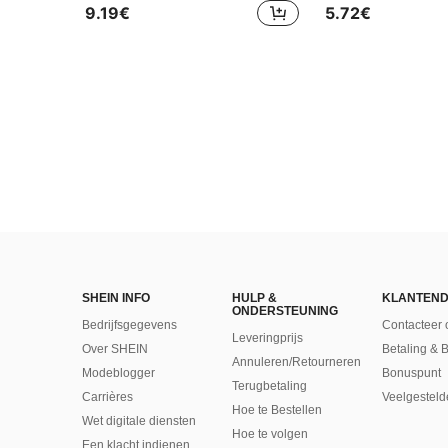
9.19€
5.72€
SHEIN INFO
HULP &
KLANTEND
ONDERSTEUNING
Bedrijfsgegevens
Contacteer 
Leveringprijs
Over SHEIN
Betaling & 
Annuleren/Retourneren
Modeblogger
Bonuspunt
Terugbetaling
Carrières
Veelgesteld
Hoe te Bestellen
Wet digitale diensten
Hoe te volgen
Een klacht indienen