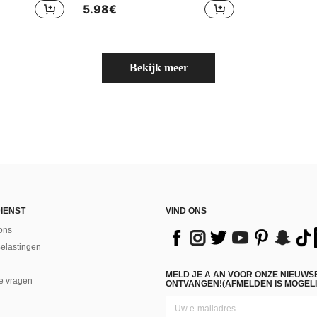
5.98€
Bekijk meer
IENST
VIND ONS
ons
Belastingen
MELD JE A AN VOOR ONZE NIEUWS
e vragen
ONTVANGEN!(AFMELDEN IS MOGELI