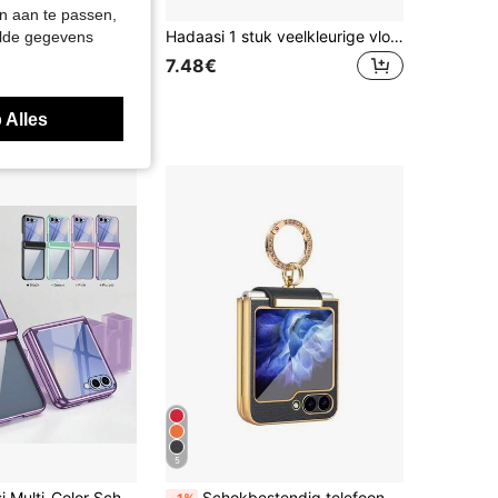
n aan te passen,
Hadaasi 1 stuk veelkleurige vloeibare siliconen huidvriendelijke ingebouwde flanel bescherming jelly Q-elastische opvouwbare standaard flip acryl harde schaal + TPU zachte gel rubberen wasbare beschermhoes ultra-dunne premium textuur unisex telefoonhoes compatibel met Samsung Galaxy Z Flip8/Z /Z Flip6/Z Flip5/Z Flip4/Z Flip3
elde gegevens
hone cases
ige, geurige edelsteen, beschermt tegen vallen: Galaxy / Zflip 5 / Zflip 6 / Zflip 7 / Razr 50 Ultra / Razr 60 Ultra / Razr 60 / Razr 50 / Galaxy Z Flip 7 FE
7.48€
 Alles
5
1 stuk Hadaasi Multi-Color Scharnieras Bescherming Luxe Elektrogeplateerd Frame Vouwbare Shell Film Geïntegreerde Flip Cover Transparante Glanzende Harde Achterplaat Ultra-Dunne Veer Ketting Lens Uitsteeksel Volledige Bescherming Niet-Vergelend Telefoonhoesje Compatibel Met Samsung Galaxy Z Flip 7/Z Flip 6 Met Schermfilm/Z Flip 5 Met Schermfilm/Z Flip 4 Zonder Schermfilm/Z Flip 3 Zonder Scherm
Schokbestendig telefoonhoesje met glitterpailletten en ringhouder, inclusief lensbescherming, compatibel met Samsung Galaxy Z Flip 7/6/5/4/3. Perfect voor een lentefeest.