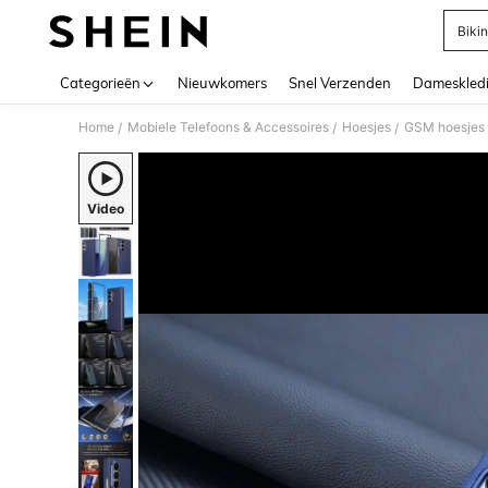
Bikin
Use up 
Categorieën
Nieuwkomers
Snel Verzenden
Dameskled
Home
Mobiele Telefoons & Accessoires
Hoesjes
GSM hoesjes
/
/
/
Video