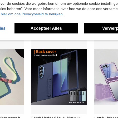
ver de cookies die we gebruiken en om uw optionele cookie-instellinge
Magnetische telefoonhoes compatibel met Samsung Galaxy Z Flip 8 7 7FE 6 5 4 3 5G, met scharnierbescherming, ondersteunt draadloos opladen, harde PC-achterplaat schokbestendig en anti-val telefoonhoesje
1 stuk effen kleur leren textuur armband lichtgewicht schokbestendig antislip smartphonehoes modieuze telefoonhoes opvouwbare telefoonhoes telefoonhoes compatibel met Samsung Galaxy Fold8 Galaxy Fold7 Galaxy Fold6 Galaxy Fold5
okies beheren". Voor meer informatie over hoe we de door ons verzam
Easy p
1 stuk modieuze en eenvoudige opvouwbare telefoonhoes met zijsluiting, diamantvorm
-2%
u hier om ons Privacybeleid te bekijken.
6 over
10.28€
7.28€
7.50€
ies
Accepteer Alles
Verwerp
Schattige, frisse, mintgroene harde telefoonhoes met draagbare polsband, compatibel met Samsung Galaxy Z Flip 7/8/Z Flip6/ZFlip 5/Zflip6/Zflip5/Flip8, schokbestendige achterhoes
1 stuk Hadaasi Multi-Kleur Huidgevoel Vouwbare Stand Mat Metalen Lens Film Horizontale/Verticale Verstelbare Letter Stand Volledige Dekking Schokbestendige Telefoonhoes Compatibel Met Samsung Galaxy Z Fold 8/Z Fold 7/Z Fold 6/Z Fold 5/Z Fold 4/Z Fold 3