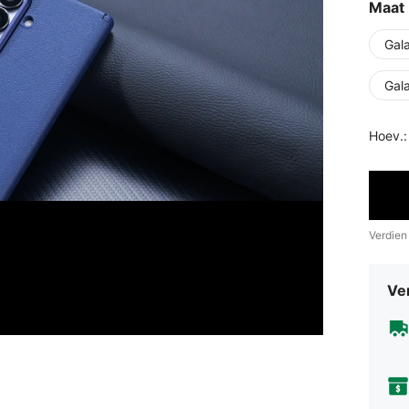
Maat
Gal
Gal
Hoev.:
Verdien
Ve