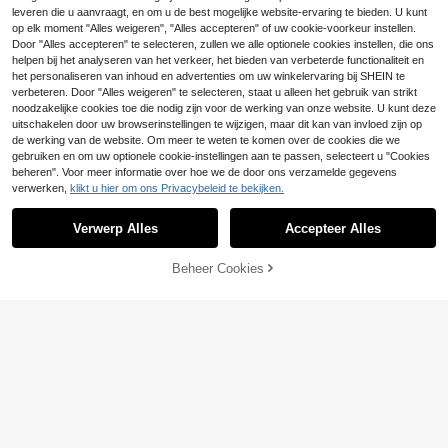
Buiten Schedel Plantenbak, Gotisc
ar in verschillende maten
leveren die u aanvraagt, en om u de best mogelijke website-ervaring te bieden. U kunt
2
he Stijl Succulenten Pot, Exquisit G
.98€
YUNRUX Verticale w
op elk moment "Alles weigeren", "Alles accepteren" of uw cookie-voorkeur instellen.
EU Warehouse
esneden Ontwerp, Geschikt Voor P
andplantenbakken, hangende plant
Door "Alles accepteren" te selecteren, zullen we alle optionele cookies instellen, die ons
26 over
atio, Balkon, Veranda, Tuin, Achtert
enbak met 24 planten, verticale tui
70
helpen bij het analyseren van het verkeer, het bieden van verbeterde functionaliteit en
uin, Bureau En Plank Decoratieve P
.75€
nplantenbakken
lantenbak, Unieke Halloween Tuind
het personaliseren van inhoud en advertenties om uw winkelervaring bij SHEIN te
ecoratie, Cadeau Voor Plantenliefh
verbeteren. Door "Alles weigeren" te selecteren, staat u alleen het gebruik van strikt
YUNRUX Kweekzakk
EU Warehouse
ebbers
noodzakelijke cookies toe die nodig zijn voor de werking van onze website. U kunt deze
en
39 over
uitschakelen door uw browserinstellingen te wijzigen, maar dit kan van invloed zijn op
69
.37€
de werking van de website. Om meer te weten te komen over de cookies die we
gebruiken en om uw optionele cookie-instellingen aan te passen, selecteert u "Cookies
beheren". Voor meer informatie over hoe we de door ons verzamelde gegevens
20/50/100/150/200 stuks kleine he
verwerken,
klikt u hier om ons Privacybeleid te bekijken.
3
Toon vergelijkbare artikelen die op voorraad zijn in '
Donkergroen
'
rsluitbare zaadenveloppen, 2,36 x
Zie alle
.88€
3,15 inch (6 x 8 cm), bruine kraftpap
ieren zaadverpakkingen met voorg
Verwerp Alles
Accepteer Alles
Sorry, dit product is uitverkocht.
edrukte zaadverzamelingssjabloon,
voor het bewaren en organiseren v
an zaden.
Beheer Cookies
UITVERKOCHT
1 stuk unieke rode lippen vormige v
etplant/cactus plantenbak - artistie
24 over
k creatief ontwerp met opbergvak, l
3
YUNRUX Hangende v
EU Warehouse
.62€
ichtgewicht, geschikt voor binnen-
erticale wandplantenbak voor het b
13 over
en buitendecoratie, perfect cadeau
alkon, meerlaags verticaal plantenr
62
.60€
ek, meerlaags hangend plantenrek
voor balkons met druppelirrigatie e
n drainageset
Bespaar 0.09€