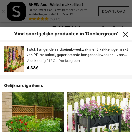
SHEIN App - Winkel makkelijker!
×
Ontdek meer exclusieve kortingen en extra
DOWNLOAD
aanbiedingen in de SHEIN APP!
(5,417)
Vind soortgelijke producten in 'Donkergroen'
1 stuk hangende aardbeienkweekzak met 8 vakken, gemaakt
van PE-materiaal, geperforeerde hangende kweekzak voor
planten, kweekzak met meerdere vakken voor thuisgebruik
Veel kleurig / 1PC / Donkergroen
4.38€
Gelijkaardige items