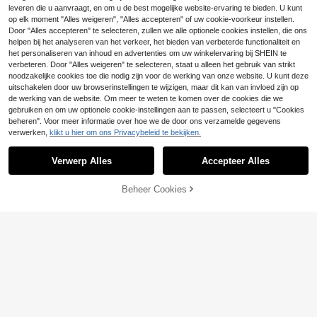
11 over
tudentenkamer en kaptafel
leveren die u aanvraagt, en om u de best mogelijke website-ervaring te bieden. U kunt
paciteit, houder voor markeerstiften
6
.21€
en balpennen, gepolijst plastic, afne
op elk moment "Alles weigeren", "Alles accepteren" of uw cookie-voorkeur instellen.
embare potloodorganizer, ideaal vo
Door "Alles accepteren" te selecteren, zullen we alle optionele cookies instellen, die ons
or studenten en kantoorgebruik, op
helpen bij het analyseren van het verkeer, het bieden van verbeterde functionaliteit en
bergdoos voor bureau en lade, kant
het personaliseren van inhoud en advertenties om uw winkelervaring bij SHEIN te
oorartikelen
verbeteren. Door "Alles weigeren" te selecteren, staat u alleen het gebruik van strikt
noodzakelijke cookies toe die nodig zijn voor de werking van onze website. U kunt deze
uitschakelen door uw browserinstellingen te wijzigen, maar dit kan van invloed zijn op
de werking van de website. Om meer te weten te komen over de cookies die we
gebruiken en om uw optionele cookie-instellingen aan te passen, selecteert u "Cookies
beheren". Voor meer informatie over hoe we de door ons verzamelde gegevens
verwerken,
klikt u hier om ons Privacybeleid te bekijken.
Verwerp Alles
Accepteer Alles
Multifunctionele computer monitors
18
tandaard, bureaubladorganizer met
.40€
18.41€
Beheer Cookies
TOEVOEGEN AAN WINKELWAGEN
lade, verhoogde basisopbergrek vo
or kantoorwerkplek
Houten bureau-organizer met grote
capaciteit, doe-het-zelf pennenhou
8 over
der, opbergdoos voor op het bureau,
10
.58€
geschikt voor kantoor, thuis en sch
ool.