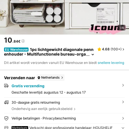
1/6
10
.84€
1pc lichtgewicht diagonale penn
4.68
(
100+
)
EU Warehouse
enhouder - Multifunctionele bureau-orga
nizer, diagonale pennenhouder, opbergd
Dit artikel wordt verzonden vanuit EU Warehouse en biedt
snellere levering
oos voor kantoorbenodigdheden voor studen
ten, slaapkamer, slaapzaal | Eenvoudige plaat
sing en installatie, ruimtebesparend
Verzenden naar
Netherlands
Gratis verzending
Geschatte levertijd:
augustus 12 - augustus 17
30-daagse gratis retournering
Onderhevig aan eerlijk gebruiksbeleid
Veilige betalingen · Privacybescherming
Verkocht door professionele handelaar: HOUSHELIF
Marktplaats