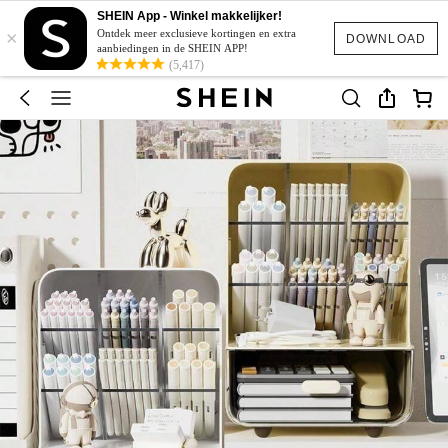
SHEIN App - Winkel makkelijker!
×
Ontdek meer exclusieve kortingen en extra
DOWNLOAD
aanbiedingen in de SHEIN APP!
(5,417)