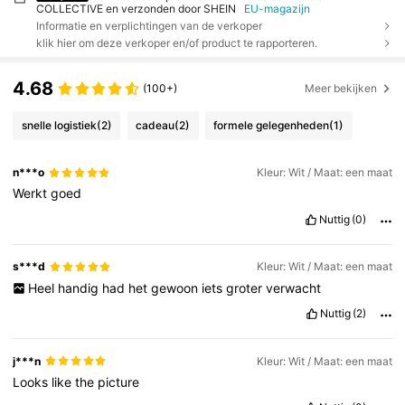
COLLECTIVE en verzonden door SHEIN
EU-magazijn
Informatie en verplichtingen van de verkoper
klik hier om deze verkoper en/of product te rapporteren.
4.68
(100+)
Meer bekijken
snelle logistiek
(2)
cadeau
(2)
formele gelegenheden
(1)
n***o
Kleur: Wit / Maat: een maat
Werkt
goed
Nuttig
(0)
s***d
Kleur: Wit / Maat: een maat
Heel
handig
had
het
gewoon
iets
groter
verwacht
Nuttig
(2)
j***n
Kleur: Wit / Maat: een maat
Looks
like
the
picture