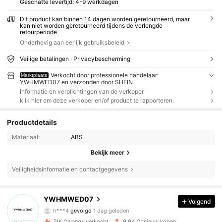
Geschatte levertijd:
4-9 werkdagen
Dit product kan binnen 14 dagen worden geretourneerd, maar
kan niet worden geretourneerd tijdens de verlengde
retourperiode
Onderhevig aan eerlijk gebruiksbeleid
Veilige betalingen · Privacybescherming
Verkocht door professionele handelaar:
Marktplaats
YWHMWED07 en verzonden door SHEIN
Informatie en verplichtingen van de verkoper
klik hier om deze verkoper en/of product te rapporteren.
Productdetails
Materiaal:
ABS
Bekijk meer
Veiligheidsinformatie en contactgegevens
2.5K Volgers
4.85
2.5K Volgers
4.85
YWHMWED07
Volgend
h***4
gevolgd
1 dag geleden
2.5K Volgers
4.85
71K Onlangs verkocht
9.9K Opnieuw kopen