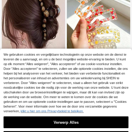
s.
We gebruiken cookies en vergelijkbare technologieën op onze website om de dienst te
leveren die u aanvraagt, en om u de best mogelijke website-ervaring te bieden. U kunt
3 stuks vierkante haarklemmen met
op elk moment "Alles weigeren", "Alles accepteren" of uw cookie-voorkeur instellen.
zoete fruitprint, combinatie van vier
8 over
Door "Alles accepteren" te selecteren, zullen we alle optionele cookies instellen, die ons
kante haarklemmen, zoete & coole
helpen bij het analyseren van het verkeer, het bieden van verbeterde functionaliteit en
3
1 stuk modieuze koffiekleurige haar
opsteekhaaraccessoires, geschikt
.90€
clip, geschikt voor dagelijks gebrui
het personaliseren van inhoud en advertenties om uw winkelervaring bij SHEIN te
4
voor alle seizoenen, vakantiecadea
.24€
4.28€
k, woon-werkverkeer, casual uitjes,
verbeteren. Door "Alles weigeren" te selecteren, staat u alleen het gebruik van strikt
u voor vriendin, dagelijks woon-wer
dates, reizen en een veelzijdig acc
kverkeer, daten, anti-veroudering, p
noodzakelijke cookies toe die nodig zijn voor de werking van onze website. U kunt deze
essoire voor lente-/zomeroutfits.
erfect voor dagelijkse matching, str
uitschakelen door uw browserinstellingen te wijzigen, maar dit kan van invloed zijn op
andvakantie, daten, woon-werkver
de werking van de website. Om meer te weten te komen over de cookies die we
keer, gemakkelijk te stylen, praktisc
gebruiken en om uw optionele cookie-instellingen aan te passen, selecteert u "Cookies
he must-have!
beheren". Voor meer informatie over hoe we de door ons verzamelde gegevens
verwerken,
klikt u hier om ons Privacybeleid te bekijken.
Verwerp Alles