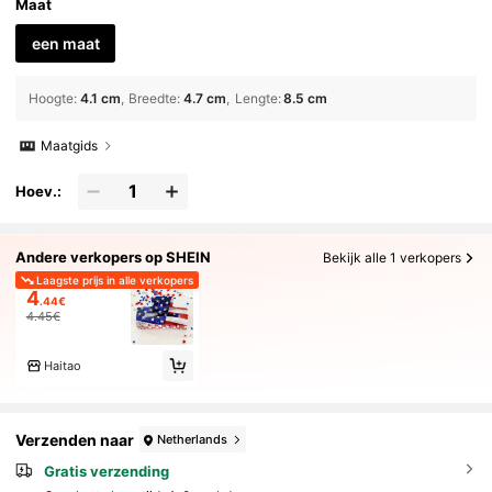
Maat
een maat
Hoogte
:
4.1 cm
Breedte
:
4.7 cm
Lengte
:
8.5 cm
Maatgids
Hoev.:
Andere verkopers op SHEIN
Bekijk alle 1 verkopers
Laagste prijs in alle verkopers
4
.44€
4.45€
Haitao
Verzenden naar
Netherlands
Gratis verzending