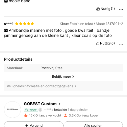
mooie
band
Nuttig
(1)
s***1
Kleur: Foto's en tekst / Maat: 1817S01-2
Armbandje
mannen
met
foto
,
goede
kwaliteit
,
bandje
jammer
genoeg
aan
de
kleine
kant
,
kleur
zoals
op
de
foto
Nuttig
(0)
Productdetails
Materiaal:
Roestvrij Staal
Bekijk meer
Veiligheidsinformatie en contactgegevens
GOBEST Custom
1.3K Volgers
4.84
m***s
betaalde
1 dag geleden
Verkoper
16K Onlangs verkocht
3.3K Opnieuw kopen
1.3K Volgers
4.84
Volgend
Alle spullen