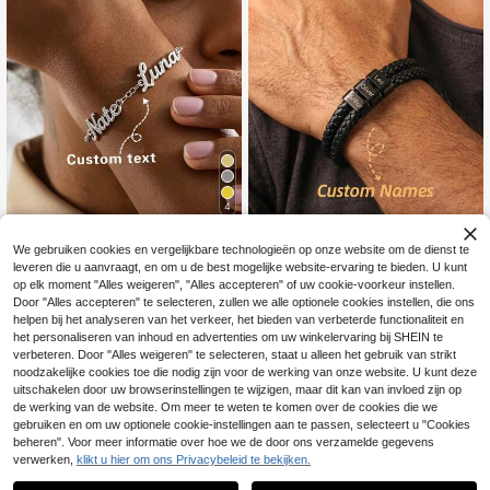
u
4
Light Sensing Laboratory
We gebruiken cookies en vergelijkbare technologieën op onze website om de dienst te
Gepersonaliseerde roestvrijstalen g
Gepersonaliseerde gevlochten lere
leveren die u aanvraagt, en om u de best mogelijke website-ervaring te bieden. U kunt
ouden armband, sieraad met naam
n armband met meerdere namen vo
8
12
op elk moment "Alles weigeren", "Alles accepteren" of uw cookie-voorkeur instellen.
.72€
.40€
en letter, modieus en elegant item, g
or heren, aanpasbare gravure, tot 5
Door "Alles accepteren" te selecteren, zullen we alle optionele cookies instellen, die ons
eweldig cadeau voor verjaardag, fe
namen, zwarte gevlochten leren ar
estdagen, jubileum, voor familie, kin
mband, gepersonaliseerde roestvrij
helpen bij het analyseren van het verkeer, het bieden van verbeterde functionaliteit en
deren, geliefde, jezelf, geschikt voo
stalen armband met naamkralen, vi
het personaliseren van inhoud en advertenties om uw winkelervaring bij SHEIN te
r bruiloften, reizen en dagelijks gebr
ntage aangepaste sieraden voor he
verbeteren. Door "Alles weigeren" te selecteren, staat u alleen het gebruik van strikt
uik.
ren, ideaal cadeau voor Vaderdag, v
noodzakelijke cookies toe die nodig zijn voor de werking van onze website. U kunt deze
erjaardag, jubileum voor vader, echt
uitschakelen door uw browserinstellingen te wijzigen, maar dit kan van invloed zijn op
genoot of vriend, familiesieraden ter
de werking van de website. Om meer te weten te komen over de cookies die we
herinnering
gebruiken en om uw optionele cookie-instellingen aan te passen, selecteert u "Cookies
beheren". Voor meer informatie over hoe we de door ons verzamelde gegevens
verwerken,
klikt u hier om ons Privacybeleid te bekijken.