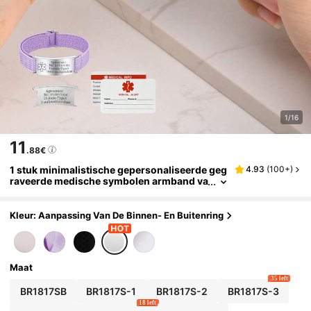
1/16
11
.88€
1 stuk minimalistische gepersonaliseerde geg
4.93
(
100+
)
raveerde medische symbolen armband va
n roestvrij staal, paars/zwart/groen, elasti
sch en verstelbaar, unisex, gepersonaliseerd
cadeau, modieus, casual, stijlvol, uniek en ide
Kleur: Aanpassing Van De Binnen- En Buitenring
aal cadeau voor haar, vriend(in), jubileum, ge
personaliseerde herdenkingssieraden
Maat
35 left
BR1817SB
BR1817S-1
BR1817S-2
BR1817S-3
18 left