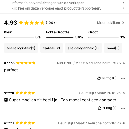
Informatie en verplichtingen van de verkoper
klik hier om deze verkoper en/of product te rapporteren.
4.93
(100+)
Meer bekijken
Klein
Echte Grootte
Groot
3%
96%
1%
snelle logistiek
(1)
cadeau
(2)
alle gelegenheid
(1)
mooi
(5)
d***8
Kleur: stijl / Maat: Medische norm 1817S-4
perfect
Nuttig
(0)
s***k
Kleur: stijl / Maat: BR1817S-5
Super
mooi
en
zit
heel
fijn
!
Top
model
echt
een
aanrader
.
Nuttig
(1)
n***7
Kleur: stijl / Maat: Medische norm 1817S-6