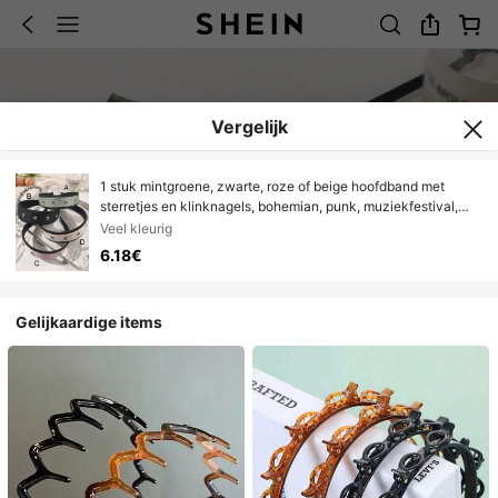
Vergelijk
1 stuk mintgroene, zwarte, roze of beige hoofdband met
sterretjes en klinknagels, bohemian, punk, muziekfestival,
feest, dagelijks gebruik, haaraccessoire, reisaccessoire,
Veel kleurig
haarband, diadeem, haarring
6.18€
Gelijkaardige items