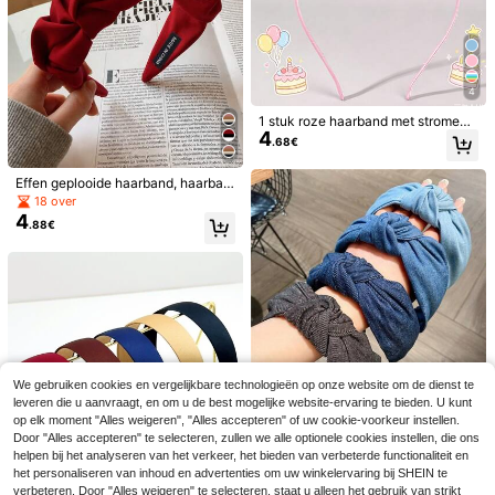
1 Strass lintstrik, schattige haarclip,
#Cottagecore-stijl
4
overdreven vakantie, resort, zomer
.24€
4.26€
Zomerse strandhoofddoek met zon
haaraccessoires, strandclips, vakan
nebescherming, dames bohemian st
36 over
tie haarclips, elegante haarclip
ijl resort outfit, handgemaakte gebr
7
.41€
eide driehoekige sjaal, gehaakte ho
ofdband, landelijke stijl hoofddoek
4
zomer haaraccessoires strand sjaal
vakantie dames bandanas
1 stuk roze haarband met stromend
4
zand en kroon, leuke en schattige
.68€
digitale verjaardagsfeestjes haarba
nd kroon voor meisjes, glitter parel
Effen geplooide haarband, haarban
strass haarband, zoete prinsessens
d, haaraccessoires, make-up haarb
tijl haarsieraden verjaardagsfeestje
18 over
and, hoofdaccessoires
s cadeau (het aantal parels op de ci
4
.88€
jfers is willekeurig)
We gebruiken cookies en vergelijkbare technologieën op onze website om de dienst te
1 stuk multifunctionele satijnen hitt
leveren die u aanvraagt, en om u de best mogelijke website-ervaring te bieden. U kunt
evrije krul-scrunchie, naadloze krul
#1 Bestseller
in Haarstylingtools
1ST/4ST/3ST Brede haarband van
op elk moment "Alles weigeren", "Alles accepteren" of uw cookie-voorkeur instellen.
stang met haarelastiek, medium crè
5
5
.08€
denimstof, minimalistische blauwe
Happy Girl World.
meroze, hittevrije krultool voor het s
Door "Alles accepteren" te selecteren, zullen we alle optionele cookies instellen, die ons
.43€
-6%
5.81€
haarclip in bosmeisjesstijl, haaracc
lapen, haarstylingtoolset
helpen bij het analyseren van het verkeer, het bieden van verbeterde functionaliteit en
4 stuks/2 stuks/1 stuk dames haarcl
essoire in dezelfde stijl als internet
4
ips in de vorm van een groene ovaa
het personaliseren van inhoud en advertenties om uw winkelervaring bij SHEIN te
.07€
celebrity, haaraccessoires
l, rode halve maan, roze driehoek e
verbeteren. Door "Alles weigeren" te selecteren, staat u alleen het gebruik van strikt