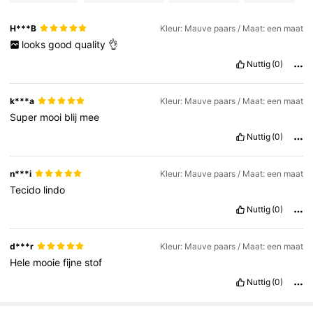
H***B
Kleur: Mauve paars / Maat: een maat
looks
good
quality
👌
Nuttig
(0)
k***a
Kleur: Mauve paars / Maat: een maat
Super
mooi
blij
mee
Nuttig
(0)
n***i
Kleur: Mauve paars / Maat: een maat
Tecido
lindo
Nuttig
(0)
d***r
Kleur: Mauve paars / Maat: een maat
Hele
mooie
fijne
stof
Nuttig
(0)