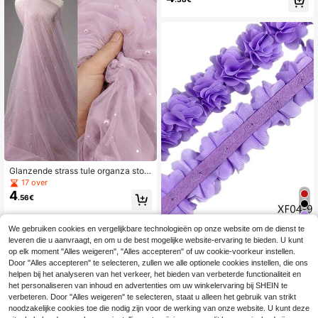
feest, verjaardag, woondecoratie, b
uiten
Glanzende strass tule organza stof
met transparant mesh materiaal met
17 over
pailletten, zacht, lichtgewicht en vl
4
.56€
oeiend, geschikt voor bruidssluier, a
vondjurken, feestdecoratie, balletro
kjes, huisdecoratie en DIY-naaiproj
We gebruiken cookies en vergelijkbare technologieën op onze website om de dienst te
ecten
26st 5cm Breedte Veel kleurig 3D Bl
leveren die u aanvraagt, en om u de best mogelijke website-ervaring te bieden. U kunt
4
oem Chiffon Kanten trim Voor Kledi
.04€
op elk moment "Alles weigeren", "Alles accepteren" of uw cookie-voorkeur instellen.
ng , Badmode , Haarbanden , Sierad
Door "Alles accepteren" te selecteren, zullen we alle optionele cookies instellen, die ons
en maken
helpen bij het analyseren van het verkeer, het bieden van verbeterde functionaliteit en
het personaliseren van inhoud en advertenties om uw winkelervaring bij SHEIN te
verbeteren. Door "Alles weigeren" te selecteren, staat u alleen het gebruik van strikt
noodzakelijke cookies toe die nodig zijn voor de werking van onze website. U kunt deze