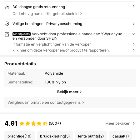
30-daagse gratis retournering
Onderhevig aan eerlijk gebruiksbeleid
Veilige betalingen · Privacybescherming
Verkocht door professionele handelaar: YWyuanyue
Marktplaats
en verzonden door SHEIN
Informatie en verplichtingen van de verkoper
klik hier om deze verkoper en/of product te rapporteren.
Productdetails
Materiaal:
Polyamide
Samenstelling:
100% Nylon
Bekijk meer
Veiligheidsinformatie en contactgegevens
4.91
(500+)
Meer bekijken
prachtige
(10)
bruidskleding
(5)
lente outfits
(2)
casual
(1)