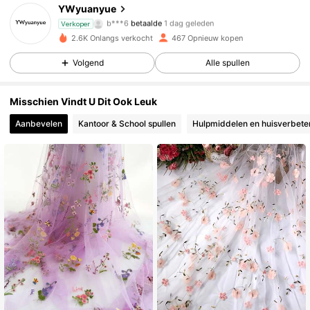
578 Volgers
4.88
YWyuanyue
b***6
betaalde
1 dag geleden
Verkoper
H***u
gevolgd
1 dag geleden
578 Volgers
4.88
2.6K Onlangs verkocht
467 Opnieuw kopen
Volgend
Alle spullen
578 Volgers
4.88
Misschien Vindt U Dit Ook Leuk
578 Volgers
4.88
Aanbevelen
Kantoor & School spullen
Hulpmiddelen en huisverbete
578 Volgers
4.88
578 Volgers
4.88
578 Volgers
4.88
578 Volgers
4.88
578 Volgers
4.88