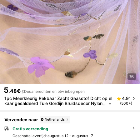
1/6
5
.48€
Douanerechten en btw inbegrepen
1pc Meerkleurig Rekbaar Zacht Gaasstof Dicht op el
4.91
kaar gesaldeerd Tule Gordijn Bruidsdecor Nylon
(500+)
Geborduurde Netstof Lichtpaars
Verzenden naar
Netherlands
Gratis verzending
Geschatte levertijd:
augustus 12 - augustus 17