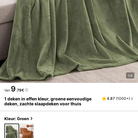
1/6
9
.79€
Van
1 deken in effen kleur, groene eenvoudige
4.87
(
1000+
)
deken, zachte slaapdeken voor thuis
Kleur: Groen