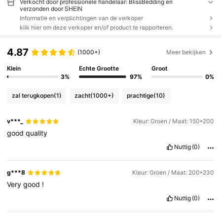
Verkocht door professionele handelaar: BlissBedding en
verzonden door SHEIN
Informatie en verplichtingen van de verkoper
klik hier om deze verkoper en/of product te rapporteren.
4.87
(1000+)
Meer bekijken
Klein
Echte Grootte
Groot
3%
97%
0%
zal terugkopen
(1)
zacht
(1000+)
prachtige
(10)
v***_
Kleur: Groen / Maat: 150*200
good
quality
Nuttig
(0)
g***8
Kleur: Groen / Maat: 200*230
Very
good
!
Nuttig
(0)