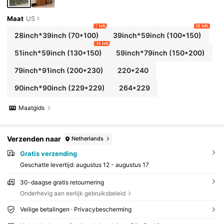
Maat
US
7 left
38 left
28inch*39inch
(70*100)
39inch*59inch
(100*150)
36 left
51inch*59inch
(130*150)
59inch*79inch
(150*200)
79inch*91inch
(200*230)
220*240
90inch*90inch
(229*229)
264*229
Maatgids
Verzenden naar
Netherlands
Gratis verzending
Geschatte levertijd:
augustus 12 - augustus 17
30-daagse gratis retournering
Onderhevig aan eerlijk gebruiksbeleid
Veilige betalingen · Privacybescherming