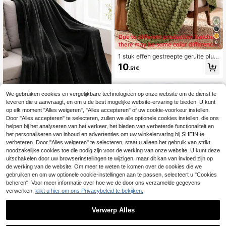
8
1 stuk effen gestreepte geruite pluc
he deken, slaapkamerdecoratie, ge
10
.51€
schikt voor alle seizoenen, picknick
deken, dutjesdeken voor vrije tijd, k
leine plaid voor op kantoor
We gebruiken cookies en vergelijkbare technologieën op onze website om de dienst te
leveren die u aanvraagt, en om u de best mogelijke website-ervaring te bieden. U kunt
op elk moment "Alles weigeren", "Alles accepteren" of uw cookie-voorkeur instellen.
Door "Alles accepteren" te selecteren, zullen we alle optionele cookies instellen, die ons
helpen bij het analyseren van het verkeer, het bieden van verbeterde functionaliteit en
1 stuk zwarte flanelle
EU Warehouse
n deken, moderne zachte warme pl
het personaliseren van inhoud en advertenties om uw winkelervaring bij SHEIN te
14
.48€
aid voor op de bank, knusse bedde
verbeteren. Door "Alles weigeren" te selecteren, staat u alleen het gebruik van strikt
ken
noodzakelijke cookies toe die nodig zijn voor de werking van onze website. U kunt deze
uitschakelen door uw browserinstellingen te wijzigen, maar dit kan van invloed zijn op
de werking van de website. Om meer te weten te komen over de cookies die we
gebruiken en om uw optionele cookie-instellingen aan te passen, selecteert u "Cookies
beheren". Voor meer informatie over hoe we de door ons verzamelde gegevens
10
verwerken,
klikt u hier om ons Privacybeleid te bekijken.
1 zachte en comfortabele wafelgaa
sdeken, huidvriendelijk, effen kleur,
15 over
Verwerp Alles
geschikt voor bed, bank en kussen
15
- perfect om te ontspannen en te kn
.52€
uffelen