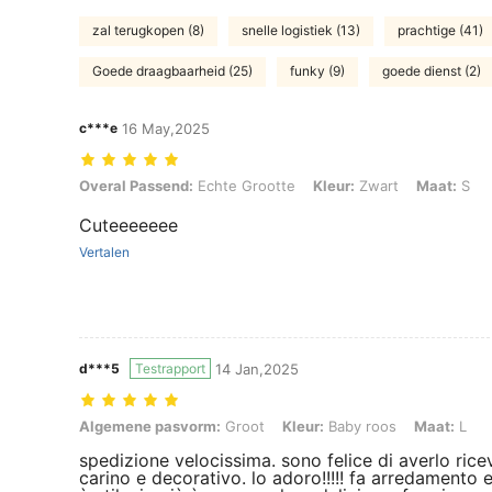
zal terugkopen (8)
snelle logistiek (13)
prachtige (41)
Goede draagbaarheid (25)
funky (9)
goede dienst (2)
c***e
16 May,2025
Overal Passend: Echte Grootte, Kleur: Zwart, Maat: S
Overal Passend:
Echte Grootte
Kleur:
Zwart
Maat:
S
Cuteeeeeee
Vertalen
d***5
Testrapport
14 Jan,2025
Algemene pasvorm: Groot, Kleur: Baby roos, Maat: L
Algemene pasvorm:
Groot
Kleur:
Baby roos
Maat:
L
spedizione velocissima. sono felice di averlo ric
carino e decorativo. lo adoro!!!!! fa arredamento 