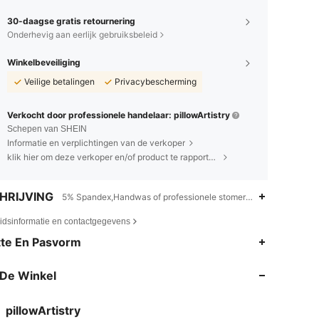
30-daagse gratis retournering
Onderhevig aan eerlijk gebruiksbeleid
Winkelbeveiliging
Veilige betalingen
Privacybescherming
Verkocht door professionele handelaar: pillowArtistry
Schepen van SHEIN
Informatie en verplichtingen van de verkoper
klik hier om deze verkoper en/of product te rapporteren.
HRIJVING
5% Spandex,Handwas of professionele stomerij,Nieuwigheid
eidsinformatie en contactgegevens
4.86
130
3.8K
te En Pasvorm
De Winkel
4.86
130
3.8K
pillowArtistry