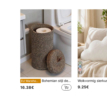
4
Bohemian stijl decoratieve toiletrolhouder, handgeweven papieren mand kan grote rollen toiletpapier bewaren, kan 3 rollen bewaren, onafhankelijk badkamerkastje opbergrek. Geweven papieren mand kan grote rollen toiletpapier bewaren.
EU Warehouse
9.25€
16.38€