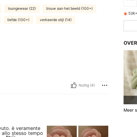
loungewear (22)
trouw aan het beeld (100+)
53K+
liefde (100+)
verkeerde stijl (14)
OVER
Nuttig (4)
Meer st
evuto. è veramente
e allo stesso tempo