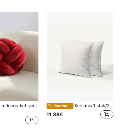
1 handgeweven decoratief sierkussen, effen kleur, zacht en comfortabel, voor woonkamerbank, slaapkamer en bedhoofdbord, 3 maten beschikbaar, bordeauxrood
Kerstmis 1 stuk/2 stuks/4 stuks Hoogwaardige, hernieuwbare vezels, gevlokt, zacht, wasbaar, navulbaar, 3D-gevuld, sierkusseninzetstuk, geschikt voor bank, woonkamer, slaapkamer, feest, woondecoratie, nieuwjaarscadeau
EU Warehouse
11.38€