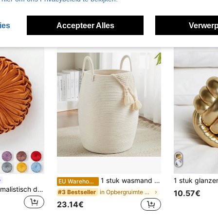
ies
Accepteer Alles
Verwerp
1 stuk wasmand in bohemienstijl, grote geweven wasmand met verlengde handgreep, handgeweven, geschikt voor gebruik in de slaapkamer en badkamer, opvouwbaar, open ontwerp, opbergmand, geschikt voor het opbergen van dekens, speelgoed, kussens, handdoeken en babybenodigdheden.
EU Warehouse
1 stuk modern minimalistisch decoratief sierkussen, dik, wasbaar en huisdiervriendelijk, geschikt voor vakantie, kamer, woonkamer, slaapkamer, kantoor en als woondecoratie voor alle seizoenen.
in Opbergruimte voor badkamertextiel Opslag en org
#3 Bestseller
10.57€
23.14€