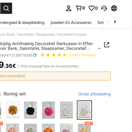
0
0
nden. Press Enter to select.
ndergoed & slaapkleding
Juwelen En Accessoires
Schoonheid & gezo
 voor Bank, Salontafel, Slaapkamer, Decoratief Kussen
lzijdig Achthoekig Decoratief Sierkussen in Effen
voor Bank, Salontafel, Slaapkamer, Decoratief
n
f2406112128079385
(1000+ Reviews)
9
.36€
ICE AND AVAILABILITY
Prijs inclusief btw en invoerrechten
atis verzending
:
Romig wit
Grote afbeelding