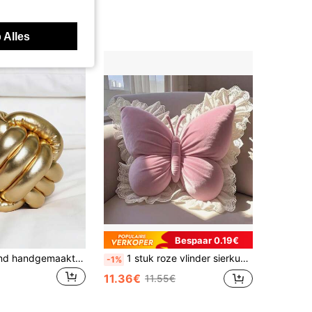
 Alles
Bespaar 0.19€
1 stuk glanzend handgemaakt sierkussen met geknoopte ballen, decoratief kussen geschikt voor bank, slaapkamer, luxe woondecoratie, goudkleurig
1 stuk roze vlinder sierkussen, geschikt voor bank en bed. Ideaal cadeau voor feestdagen, bruiloften, Kerstmis en ook als decoratief kussen.
-1%
11.36€
11.55€