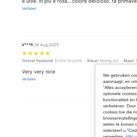
è utile. in più è rosa....colore delizioso. fa primav
Vertalen
s***h
29 Aug,2025
Overal Passend: Echte Grootte, Kleur: Romig wit, Maat: M
Overal Passend:
Echte Grootte
Kleur:
Romig wit
Maat:
Very very nice
We gebruiken cook
Vertalen
aanvraagt, en om 
"Alles accepteren
optionele cookies
functionaliteit e
verbeteren. Door 
Meer Beoordeling
cookies toe die n
browserinstelling
weten te komen o
selecteert u "Co
verwerken,
klikt 