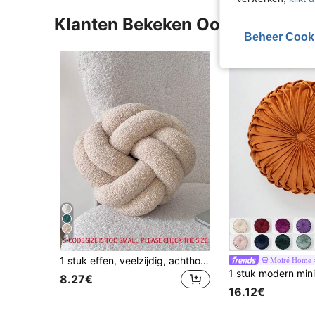
Klanten Bekeken Ook
Beheer Cook
5
1 stuk effen, veelzijdig, achthoekig decoratief sierkussen van imitatiebont, geschikt voor bank, salontafel, slaapkamer, beige
Moiré Home
8.27€
16.12€