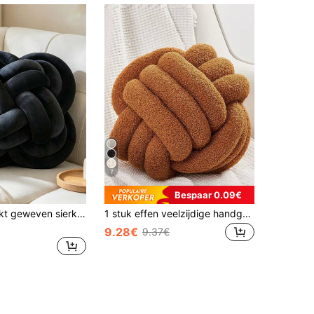
7
Bespaar 0.09€
1 handgemaakt geweven sierkussen met Chinese knoop, zacht en comfortabel, decoratief kussen voor woonkamerbank, slaapkamerbed, kleine maat, zwart
1 stuk effen veelzijdige handgeweven 3-strengs bal, decoratief kussen, bank- en salontafeldecoratie, decoratief kussen voor slaapkamer en nachtkastje, karamel
9.28€
9.37€