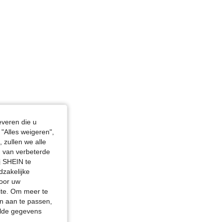
everen die u
"Alles weigeren",
 zullen we alle
en van verbeterde
j SHEIN te
dzakelijke
door uw
site. Om meer te
n aan te passen,
elde gegevens