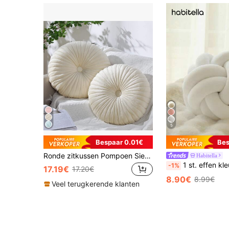
5
Bespaar 0.01€
Bes
Ronde zitkussen Pompoen Sierkussens Effen
Habitella
1 st. effen kleur veelzijdig dubbel gedraaid achthoekig bal decor si
-1%
17.19€
17.20€
8.90€
8.99€
Veel terugkerende klanten