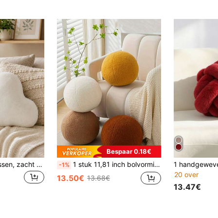
Bespaar 0.18€
Wolkvormig sierkussen, zacht pluche decoratief kussen, geschikt voor bank en bed, wolkvormig kamerdecoratiekussen, pluizig imitatie konijnenbont, geschikt voor woonkamer en slaapkamer
1 stuk 11,81 inch bolvormig sierkussen, Scandinavisch rond kussen, pluche balvormig kussen, geschikt voor bank, slaapkamer
-1%
20 over
13.50€
13.68€
13.47€