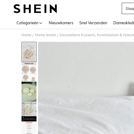
Slaa
Use up 
Categorieën
Nieuwkomers
Snel Verzenden
Dameskled
Home
Home textiel
Decoratieve Kussens, Inzetstukken & Hoez
/
/