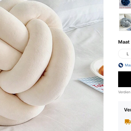
Maat
L
Maa
Verdien
Ve