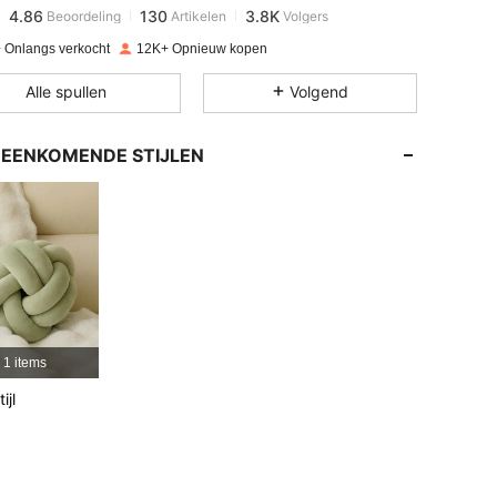
4.86
130
3.8K
Beoordeling
Artikelen
Volgers
s***s
betaalde
1 dag geleden
 Onlangs verkocht
12K+ Opnieuw kopen
4.86
130
3.8K
Alle spullen
Volgend
4.86
130
3.8K
EENKOMENDE STIJLEN
4.86
130
3.8K
4.86
130
3.8K
4.86
130
3.8K
1 items
ijl
4.86
130
3.8K
4.86
130
3.8K