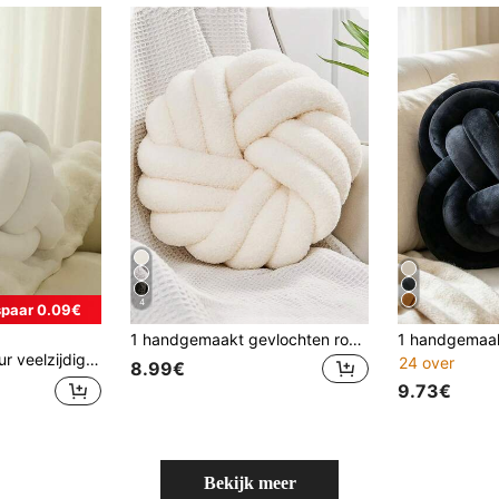
4
paar 0.09€
1 handgemaakt gevlochten rond kussen met 3 strengen, decoratief sfeer kussen, geschikt voor woonkamerbank, slaapkamerbed, twee maten beschikbaar, kleine maat is erg klein, controleer zorgvuldig de maattabel, wit
erkussen, bank bank salontafel slaapkamer nachtkastje accent
24 over
8.99€
9.73€
Bekijk meer