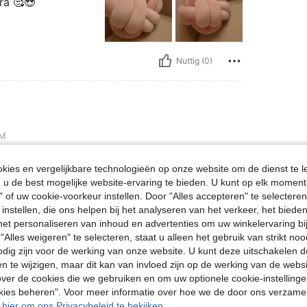
era 🥰😍
Nuttig (0)
M
ies en vergelijkbare technologieën op onze website om de dienst te l
u de best mogelijke website-ervaring te bieden. U kunt op elk moment 
" of uw cookie-voorkeur instellen. Door "Alles accepteren" te selecteren,
 instellen, die ons helpen bij het analyseren van het verkeer, het bied
Nuttig (1)
n het personaliseren van inhoud en advertenties om uw winkelervaring bi
"Alles weigeren" te selecteren, staat u alleen het gebruik van strikt noo
en Bekijken
odig zijn voor de werking van onze website. U kunt deze uitschakelen 
en te wijzigen, maar dit kan van invloed zijn op de werking van de web
ver de cookies die we gebruiken en om uw optionele cookie-instellinge
okies beheren". Voor meer informatie over hoe we de door ons verzam
u hier om ons Privacybeleid te bekijken.