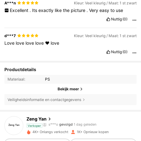
A***n
Kleur: Veel kleurig / Maat: 1 st zwart
Excellent
.
Its
exactly
like
the
picture
.
Very
easy
to
use
Nuttig
(0)
d***7
Kleur: Veel kleurig / Maat: 1 st zwart
Love
love
love
love
❤️
love
Nuttig
(0)
Productdetails
Materiaal:
PS
Bekijk meer
Veiligheidsinformatie en contactgegevens
250 Volgers
4.81
Zeng Yan
s***o
gevolgd
1 dag geleden
250 Volgers
4.81
Verkoper
4K+ Onlangs verkocht
1K+ Opnieuw kopen