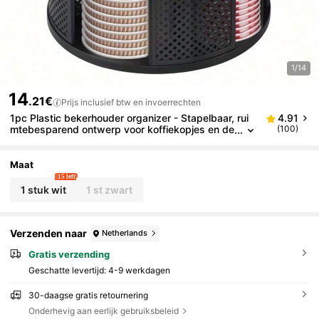
1/14
14
.21€
Prijs inclusief btw en invoerrechten
1pc Plastic bekerhouder organizer - Stapelbaar, rui
4.91
mtebesparend ontwerp voor koffiekopjes en de
(100)
ksels, veelzijdig voor thuis, kantoor, keuken, ba
r, buffet Gemakkelijk schoon te maken
Maat
15 left
1 stuk wit
1 st zwart
Verzenden naar
Netherlands
Gratis verzending
Geschatte levertijd:
4-9 werkdagen
30-daagse gratis retournering
Onderhevig aan eerlijk gebruiksbeleid