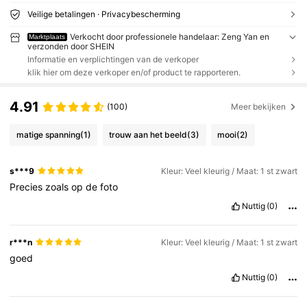
Veilige betalingen · Privacybescherming
Verkocht door professionele handelaar: Zeng Yan en
Marktplaats
verzonden door SHEIN
Informatie en verplichtingen van de verkoper
klik hier om deze verkoper en/of product te rapporteren.
4.91
(100)
Meer bekijken
matige spanning
(1)
trouw aan het beeld
(3)
mooi
(2)
s***9
Kleur: Veel kleurig / Maat: 1 st zwart
Precies
zoals
op
de
foto
Nuttig
(0)
r***n
Kleur: Veel kleurig / Maat: 1 st zwart
goed
Nuttig
(0)