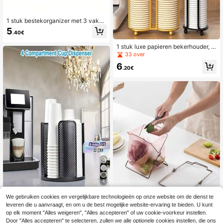
1 stuk bestekorganizer met 3 vakke
n, transparante opbergdoos, geschi
5
.40€
kt voor make-upkwasten, bureauac
cessoires, vorken, lepels en messe
1 stuk luxe papieren bekerhouder, w
n, ideaal voor feestjes, aanrecht, sc
egwerpbekerorganizer, waterdispe
33 over
hoolspullen
nser bekerrek, papierloze tafelbeke
6
rhouder, bekerdispenser, creatief be
.20€
kerrek, hygiënisch, netjes
4
1 plastic bekerhouder/opbergdoos -
We gebruiken cookies en vergelijkbare technologieën op onze website om de dienst te
stapelbaar, ruimtebesparend ontwer
14
leveren die u aanvraagt, en om u de best mogelijke website-ervaring te bieden. U kunt
.48€
p, geschikt voor koffiebekers en de
op elk moment "Alles weigeren", "Alles accepteren" of uw cookie-voorkeur instellen.
ksels, veelzijdig, te gebruiken in hui
Door "Alles accepteren" te selecteren, zullen we alle optionele cookies instellen, die ons
zen, kantoren, keukens, bars, zelfb