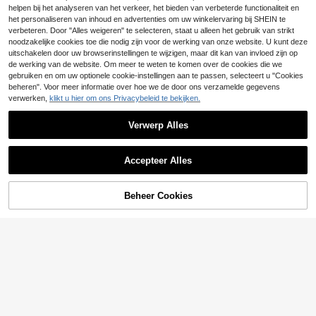
helpen bij het analyseren van het verkeer, het bieden van verbeterde functionaliteit en
edieningsrestaurants, gemakkelijk s
Opvouwbare vuilniszakhouder en t
choon te maken
heedoekrek van roestvrij staal, 1/2/
het personaliseren van inhoud en advertenties om uw winkelervaring bij SHEIN te
6
.61€
3-delige keukenafvalbakorganizer
verbeteren. Door "Alles weigeren" te selecteren, staat u alleen het gebruik van strikt
noodzakelijke cookies toe die nodig zijn voor de werking van onze website. U kunt deze
uitschakelen door uw browserinstellingen te wijzigen, maar dit kan van invloed zijn op
de werking van de website. Om meer te weten te komen over de cookies die we
gebruiken en om uw optionele cookie-instellingen aan te passen, selecteert u "Cookies
beheren". Voor meer informatie over hoe we de door ons verzamelde gegevens
verwerken,
klikt u hier om ons Privacybeleid te bekijken.
Verwerp Alles
Accepteer Alles
Beheer Cookies
TOEVOEGEN AAN WINKELWAGEN
1000 stuks waterdichte, oliebesten
6 stuks witte kubusvo
EU Warehouse
dige etiketten zonder resten - Gesc
rmige 5-zijdige bureau-opbergdoze
#1 Bestseller
in Voedselverpakkingstape, stickers en etiketten
29
.78€
hikt voor koelkast, vriezer, voorraad
n, geschikt voor Halloween, Kerstmi
3
kast en keukenorganisatie - Perfec
s, bruiloften en als decoratie voor d
.35€
3.38€
t voor voedselcontainers, potten, m
esserts en taarten.
aaltijdvoorbereiding, etiketten (100
0 stuks), voorraadkastetiketten, mi
nimalistisch ontwerp, oliebestendig
materiaal, druk huishoudens, bedan
kstickers, verjaardagsstickers, cad
eau-etiketten, etiketstickers.