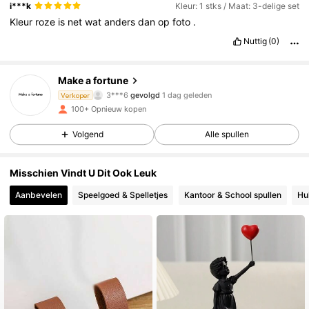
i***k
Kleur: 1 stks / Maat: 3-delige set
Kleur
roze
is
net
wat
anders
dan
op
foto
.
Nuttig
(0)
842 Volgers
4.83
Make a fortune
3***6
gevolgd
1 dag geleden
Verkoper
842 Volgers
4.83
100+ Opnieuw kopen
Volgend
Alle spullen
842 Volgers
4.83
842 Volgers
4.83
Misschien Vindt U Dit Ook Leuk
Aanbevelen
Speelgoed & Spelletjes
Kantoor & School spullen
Hu
842 Volgers
4.83
842 Volgers
4.83
842 Volgers
4.83
842 Volgers