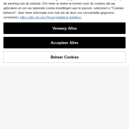
de werking van de website. Om meer te weten te komen over de cookies die we
tie, tafeldecoratie, Valentijnsdag wo
ondecoratie
gebruiken en om uw optionele cookie-instellingen aan te passen, selecteert u "Cookies
beheren". Voor meer informatie over hoe we de door ons verzamelde gegevens
verwerken,
klikt u hier om ons Privacybeleid te bekijken.
Verwerp Alles
Accepteer Alles
Beheer Cookies
TOEVOEGEN AAN WINKELWAGEN
Bespaar 0.12€
1 stuk houten fotolijst koelkastmag
neet - Vintage ovale koelkastdecor
4
.48€
-2%
4.60€
atiemagneet, woondecoratie!
3 stuks/set, abstract figuurbeeld, ab
stracte ambacht, interieurdecoratie,
6
.18€
minimalistische bureaussieraden, h
uisdecoratie, geschikt voor woonka
mer, kantoor, studeerkamer, slaapka
merdecoratie, familiecadeaus