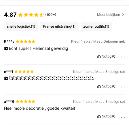
4.87
(100+)
Meer bekijken
snelle logistiek
(1)
Franse uitstraling
(1)
zomer outfits
(1)
K***y
Kleur: 1 stks / Maat: Gebogen nek
Echt
super
!
Helemaal
geweldig
Nuttig
(0)
n***l
Kleur: 1 stks / Maat: 3-delige set
🥰🥰🥰🥰🥰🥰🥰🥰🥰🥰🥰🥰🥰🥰🥰🥰🥰🥰🥰🥰🥰
Nuttig
(0)
a***9
Kleur: 1 stks / Maat: 3-delige set
Heel
mooie
decoratie
,
goede
kwalteit
Nuttig
(0)