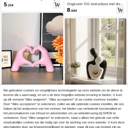
wart-wit vogelornament, geschikt v
5
Ongeveer 100 stuks/doos met diver
.23€
oor tv-meubel in de woonkamer, wo
se natuurlijke schelpen - voor doe-
8
onaccessoires, voorbeeldhuis, kant
.08€
het-zelf sieraden maken, aquarium
oor, knutselen, ideaal housewarmin
decoratie, badkamerdecoratie, fees
gcadeau
tkaarsen, bruiloftdecoratie, knutsel
projecten
We gebruiken cookies en vergelijkbare technologieën op onze website om de dienst te
leveren die u aanvraagt, en om u de best mogelijke website-ervaring te bieden. U kunt
1 stuk hart- en handvormige harsde
op elk moment "Alles weigeren", "Alles accepteren" of uw cookie-voorkeur instellen.
coratie, creatieve luxe stijl, geschikt
5
1 stuk abstracte Scan
Door "Alles accepteren" te selecteren, zullen we alle optionele cookies instellen, die ons
EU Warehouse
.88€
voor bureau, kantoor en huisdecora
dinavische figuursculptuur - Moder
helpen bij het analyseren van het verkeer, het bieden van verbeterde functionaliteit en
5
tie
.47€
ne kunstdecoratie geschikt voor ka
het personaliseren van inhoud en advertenties om uw winkelervaring bij SHEIN te
ntoor, woonkamer en boekenplank |
4-5 werkdagen
verbeteren. Door "Alles weigeren" te selecteren, staat u alleen het gebruik van strikt
Zwart-wit menselijke figuurdecorati
noodzakelijke cookies toe die nodig zijn voor de werking van onze website. U kunt deze
e, uniek cadeau, retro woondecorat
uitschakelen door uw browserinstellingen te wijzigen, maar dit kan van invloed zijn op
ie, bureaudecoratie, bruiloftsdecora