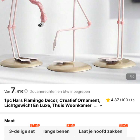
1/10
7
.41€
Douanerechten en btw inbegrepen
Van
1pc Hars Flamingo Decor, Creatief Ornament,
4.87
(
100+
)
Lichtgewicht En Luxe, Thuis Woonkamer
Desktop Accessoire
Maat
17 left
9 left
5 left
3-delige set
lange benen
Laat je hoofd zakken