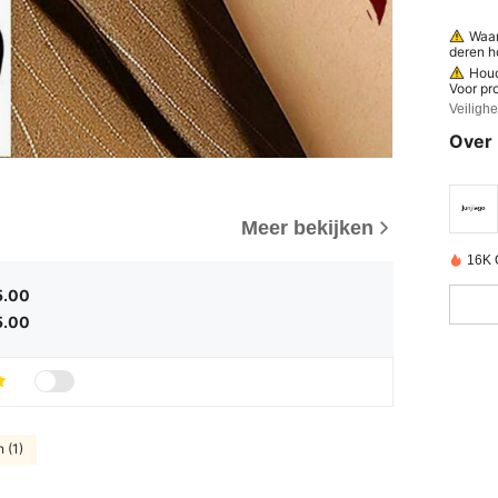
Waar
deren h
digde of
Houd
Voor pr
datum w
Veiligh
akking,
aar tot
Over 
eid van
n symbo
g: Prod
ten en a
oudbaar
Meer bekijken
fysieke
n bederf
16K 
5.00
5.00
 (1)