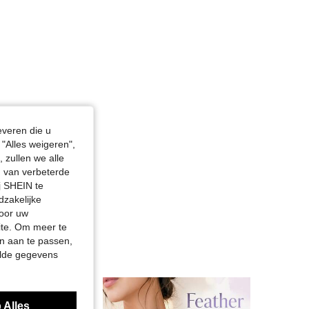
everen die u
"Alles weigeren",
 zullen we alle
en van verbeterde
j SHEIN te
dzakelijke
door uw
site. Om meer te
n aan te passen,
elde gegevens
 Alles