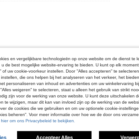
ies en vergelijkbare technologieën op onze website om de dienst te l
Nuttig (0)
u de best mogelijke website-ervaring te bieden. U kunt op elk moment 
" of uw cookie-voorkeur instellen. Door "Alles accepteren" te selecteren,
en Bekijken
 instellen, die ons helpen bij het analyseren van het verkeer, het bied
n het personaliseren van inhoud en advertenties om uw winkelervaring bi
"Alles weigeren" te selecteren, staat u alleen het gebruik van strikt noo
odig zijn voor de werking van onze website. U kunt deze uitschakelen 
en te wijzigen, maar dit kan van invloed zijn op de werking van de web
ver de cookies die we gebruiken en om uw optionele cookie-instellinge
okies beheren". Voor meer informatie over hoe we de door ons verzam
u hier om ons Privacybeleid te bekijken.
ies
Accepteer Alles
Verwerp