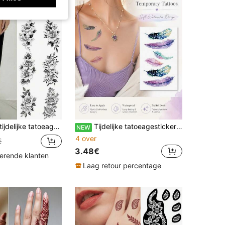
tatoeage stickers voor vrouwen en volwassenen, neptatoeages voor lichaam en hals, schets van realistische bloemen voor feestjes en dagelijkse make-up, schetsstijl
Tijdelijke tatoeagestickers voor body art voor vrouwen en mannen, kleurrijk fantasieveerpatroon, waterdichte nep-tatoeage, gaat 2-5 dagen mee, bedekt littekens, kan worden gebruikt op armen, polsen, schouders, benen, taille, nek, hand, borst, dijen, vingers
NEW
4 over
€
3.48€
kerende klanten
Laag retour percentage