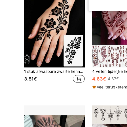
4
1 stuk afwasbare zwarte henna bloemenrank tijdelijke tattoo, waterdicht, langdurig, nep tattoo sticker voor de handrug, blijft 2-3 dagen zitten
3.51€
4.63€
4.67€
Veel terugkeren