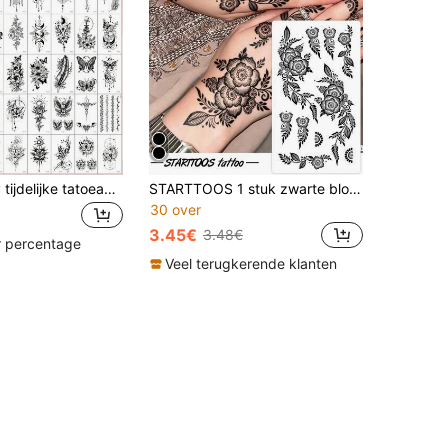
30 stuks sexy tijdelijke tatoeagestickers voor dames, gemengde patronen waaronder zwarte bloemen, vlinder, veer, dromenvanger en maanontwerpen, waterdichte lichaamskunststickers, geschikt voor pols, sleutelbeen, dij en andere gebieden - perfect voor feestmake-up, gaat 2-5 dagen mee
STARTTOOS 1 stuk zwarte bloemenblad rankpatroon handrug pols tattoo sticker - DIY zomerfeest vakantie cadeau Y2K bloemen mouw dij enkel lichaams huid tattoo sticker
30 over
3.45€
3.48€
r percentage
Veel terugkerende klanten