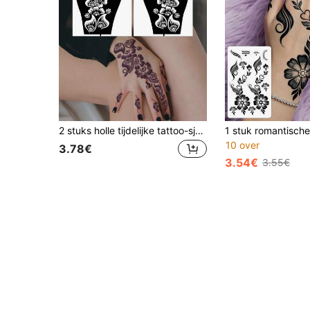
2 stuks holle tijdelijke tattoo-sjablonen met bloemenmotief voor handen
10 over
3.78€
3.54€
3.55€