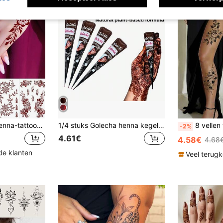
4 vellen tijdelijke henna-tattoos, bruine handtattoos, waterdichte henna-stickers, henna-sproeten, Eid Mubarak-stickers voor vrouwen, bruiloft, festival, feest, Ramadan-decoraties, Valentijnsdag
1/4 stuks Golecha henna kegels kersenrood/bruin, waterdichte tijdelijke tatoeagekunst, geschikt voor tijdelijke lichaamskunst en tatoeageontwerpen
8 vellen tijdelijke tatoeages met bloemen, sexy tatoeages, zwarte realistische rozen
-2%
4.61€
4.58€
4.68
de klanten
Veel terug