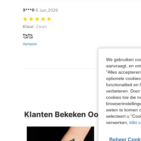
3***0
6 Jun,2026
Kleur: Zwart
Kleur:
Zwart
🥰🥰
Vertalen
We gebruiken cook
aanvraagt, en om 
"Alles accepteren
Meer Beoordeling
optionele cookies
functionaliteit e
verbeteren. Door 
cookies toe die n
browserinstelling
weten te komen o
Klanten Bekeken Ook
selecteert u "Co
verwerken,
klikt 
Beheer Cook