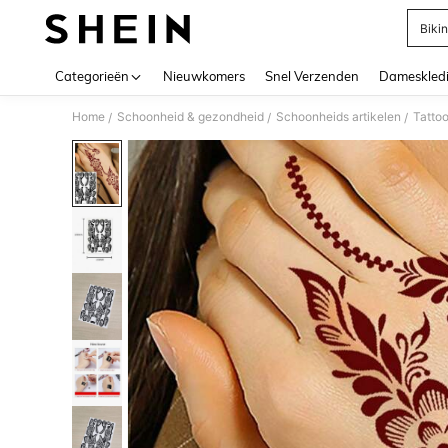
Bikin
Use up 
Categorieën
Nieuwkomers
Snel Verzenden
Dameskled
Home
Schoonheid & gezondheid
Schoonheids artikelen
Tattoo
/
/
/