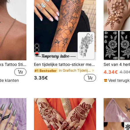
STARTTOOS 2 stuks Tattoo Sticker, Blauwe Kruiden Half Permanente Tattoo Stickers Met Bloemig Lotus & Halve Maan Ontwerp, Niet-Glanzend, Voor Arm, Lichaam
Een tijdelijke tattoo-sticker met een opvallend luipaardmotief gecombineerd met tropische bloemen- en botanische patronen. Water- en zweetbestendig, wasbaar en niet-reflecterend. Dit product is water- en zweetbestendig en kan 3 tot 5 dagen achter elkaar worden gebruikt.
in Grafisch Tijdelijke tatoeages
#1 Bestseller
4.34€
4.38
3.35€
de klanten
Veel terug