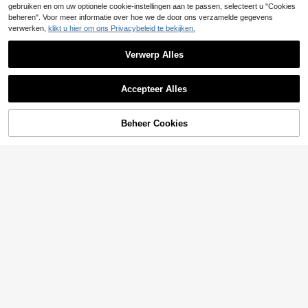
verwijdering, niet-schurend, ideale
gebruiken en om uw optionele cookie-instellingen aan te passen, selecteert u "Cookies
keuze voor sneakerliefhebbers en s
beheren". Voor meer informatie over hoe we de door ons verzamelde gegevens
choenliefhebbers. Reizen, reisbeno
digdheden, schoenmaker
verwerken,
klikt u hier om ons Privacybeleid te bekijken.
Verwerp Alles
Accepteer Alles
Beheer Cookies
TOEVOEGEN AAN WINKELWAGEN