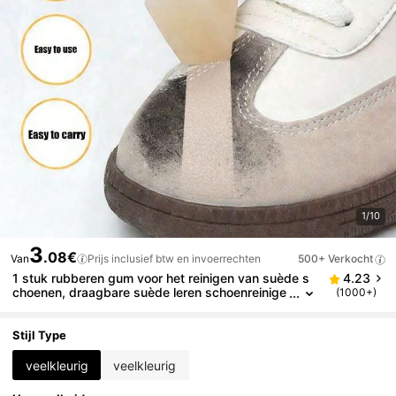
1/10
3
.08€
Van
Prijs inclusief btw en invoerrechten
500+ Verkocht
1 stuk rubberen gum voor het reinigen van suède s
4.23
choenen, draagbare suède leren schoenreinige
(1000+)
r, waterloos, gemakkelijk mee te nemen, fluweel
leren sneakers witte schoenen, droog reinigen vlek
verwijdering schoenzorgdoekje, niet-schurend/sne
Stijl Type
akerliefhebbers/vaderdag/reizen/terug naar school
veelkleurig
veelkleurig