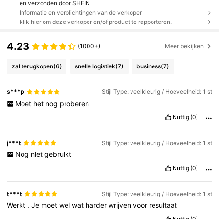
en verzonden door SHEIN
Informatie en verplichtingen van de verkoper
klik hier om deze verkoper en/of product te rapporteren.
4.23
(1000+)
Meer bekijken
zal terugkopen
(6)
snelle logistiek
(7)
business
(7)
s***p
Stijl Type: veelkleurig / Hoeveelheid: 1 st
Moet
het
nog
proberen
Nuttig
(0)
j***t
Stijl Type: veelkleurig / Hoeveelheid: 1 st
Nog
niet
gebruikt
Nuttig
(0)
t***t
Stijl Type: veelkleurig / Hoeveelheid: 1 st
Werkt
.
Je
moet
wel
wat
harder
wrijven
voor
resultaat
Nuttig
(0)