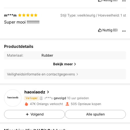
m***m
Stijl Type: veelkleurig / Hoeveelheid: 1 st
Super
mooi
!!!!!!!!!!!
Nuttig
(0)
Productdetails
Materiaal:
Rubber
Bekijk meer
Veiligheidsinformatie en contactgegevens
175 Volgers
4.56
haoxiaodz
r***s
gevolgd
10 uur geleden
m***4
is aan het browsen
Verkoper
175 Volgers
4.56
47K Onlangs verkocht
505 Opnieuw kopen
Volgend
Alle spullen
175 Volgers
4.56