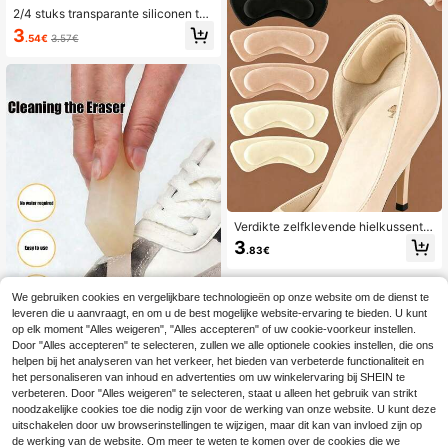
smeisjes, kamer, slaapkamerdecora
2/4 stuks transparante siliconen tee
tie, strand, reizen, voor mannen, vo
nbeschermers, comfortabele pasvor
or vrouwen, vakantie, leuke spulle
3
.54€
3.57€
m, beschermen de tenen
n, Moederdagcadeau, slaapkamerd
ecoratie, tuin, keukendecoratie, zo
mer, strand, reisbenodigdheden, ka
merdecoratie, zacht, afstuderen, sc
hoenenrek, opbergoplossing, buite
n, tuin, reisbenodigdheden, draagba
ar, strandbenodigdheden, afstudeer
seizoen, diploma-uitreiking, afstude
erceremonie, afstudeercadeau, afst
udeergeschenk, afstudeercadeau,
afstudeergeschenk, gefeliciteerd af
gestudeerde, beste leerling, school
afmaken, afstudeerfeest
Verdikte zelfklevende hielkussentje
s, antislip schokabsorberende schui
3
.83€
mzolen, compatibel met hoge hakk
en, lange laarzen, formele leren sch
oenen. Zachte en comfortabele text
uur, vermindert voetvermoeidheid tij
We gebruiken cookies en vergelijkbare technologieën op onze website om de dienst te
dens lange wandelingen en staan, v
leveren die u aanvraagt, en om u de best mogelijke website-ervaring te bieden. U kunt
oorkomt uitglijden en blaren
op elk moment "Alles weigeren", "Alles accepteren" of uw cookie-voorkeur instellen.
Door "Alles accepteren" te selecteren, zullen we alle optionele cookies instellen, die ons
helpen bij het analyseren van het verkeer, het bieden van verbeterde functionaliteit en
1 stuk rubberen gum, geschikt voor
het reinigen van suède schoenen, d
het personaliseren van inhoud en advertenties om uw winkelervaring bij SHEIN te
3
.15€
3.17€
raagbare suède schoenreiniger, wat
verbeteren. Door "Alles weigeren" te selecteren, staat u alleen het gebruik van strikt
erloze formule, geschikt voor het rei
noodzakelijke cookies toe die nodig zijn voor de werking van onze website. U kunt deze
nigen van fluweel, leer, sneakers en
uitschakelen door uw browserinstellingen te wijzigen, maar dit kan van invloed zijn op
witte schoenen, droogreiniging vlek
de werking van de website. Om meer te weten te komen over de cookies die we