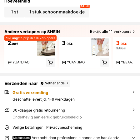
Hoeveelheid
14 left
1 st
1 stuk schoonmaakdoekje
Andere verkopers op SHEIN
Bekijk alle 11 verkopers
Laagste prijs in alle verkopers
2
3
3
.98€
.05€
.05€
3.08€
YUANJIAO
YUAN JIAO
YBEAA.
Verzenden naar
Netherlands
Gratis verzending
Geschatte levertijd:
4-9 werkdagen
30-daagse gratis retournering
Onderhevig aan eerlijk gebruiksbeleid
Veilige betalingen · Privacybescherming
Verkocht door professionele handelaar: haoxiaodz
Marktplaats