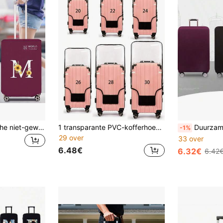
1 stuk niet-elastische niet-geweven kofferhoes, kofferbeschermer, bagage stofhoes, geschikt voor 20-30 inch trolleykoffer, krasbestendige kofferbeschermhoes, gepersonaliseerd initiële letterpatroon, reisaccessoires, back to school essentials, vakantiecadeau
1 transparante PVC-kofferhoes, beschermhoes voor reisbagage, dik PVC-materiaal, krasbestendig en slijtvast, essentieel voor thuisgebruik.
Duurzame kofferhoes, elastisch ontwerp, krasbestendig, geschikt voor trolleykoffer
-1%
29 over
33 over
6.48€
6.32€
6.42