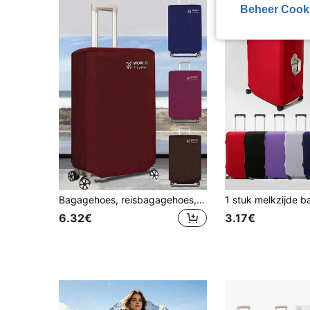
Beheer Cook
Bagagehoes, reisbagagehoes, beschermhoes voor rolkoffer, effen bagagehoes, reisaccessoires, bagage, reistas, beschermhoes voor bagage, terug naar school, reizen, school, zakelijk, buiten, waterdicht, unisex, reisbagagehoes van niet-geweven stof, schoolbenodigdheden, leermiddelen
6.32€
3.17€