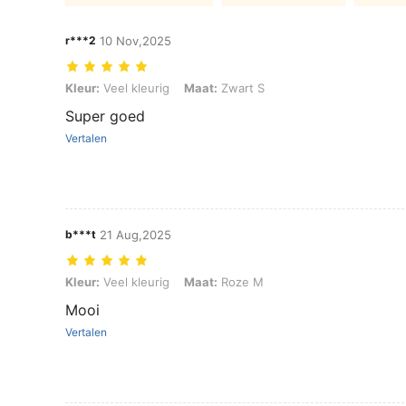
r***2
10 Nov,2025
Kleur: Veel kleurig, Maat: Zwart S
Kleur:
Veel kleurig
Maat:
Zwart S
Super goed
Vertalen
b***t
21 Aug,2025
Kleur: Veel kleurig, Maat: Roze M
Kleur:
Veel kleurig
Maat:
Roze M
Mooi
Vertalen