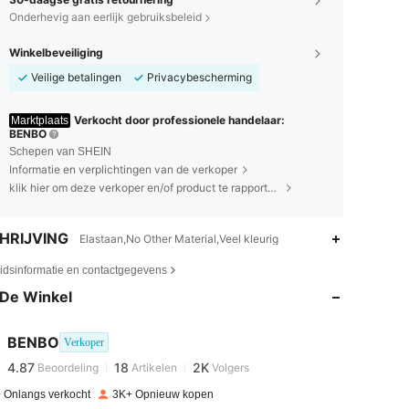
Onderhevig aan eerlijk gebruiksbeleid
Winkelbeveiliging
Veilige betalingen
Privacybescherming
Verkocht door professionele handelaar:
Marktplaats
BENBO
Schepen van SHEIN
Informatie en verplichtingen van de verkoper
klik hier om deze verkoper en/of product te rapporteren.
HRIJVING
Elastaan,No Other Material,Veel kleurig
4.87
18
2K
eidsinformatie en contactgegevens
De Winkel
4.87
18
2K
BENBO
Verkoper
4.87
18
2K
Beoordeling
Artikelen
Volgers
r***a
betaalde
1 dag geleden
 Onlangs verkocht
3K+ Opnieuw kopen