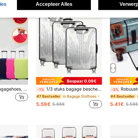
ies
Accepteer Alles
Verwerp
Bespaar 0.09€
1 stuk melkzijde bagagehoes, verdikte elastische kofferbeschermer, effen kleur, krasbestendig, stofvrij, duurzame stretch reiskofferhoes voor luchthaveninchecken, school, zakenreis, buitenreizen, universele pasvorm voor de meeste maten
1/3 stuks bagage beschermhoes transparante verdikte slijtvaste waterdichte trolley kofferhoes reis leren kofferhoes
Robuuste, hoogwaardige PVC-bagagehoes met transparant ontwerp en te
-1%
-3%
in Bagage Stofhoes
#7 Bestseller
#4 Bestseller
5.59€
5.41€
5.68€
5.58€