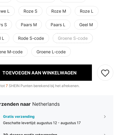
uwe L
Roze S
Roze M
Roze L
rs S
Paars M
Paars L
Geel M
l L
Rode S-code
Groene S-code
ene M-code
Groene L-code
TOEVOEGEN AAN WINKELWAGEN
 tot
7
SHEIN Punten berekend bij het afrekenen.
rzenden naar
Netherlands
Gratis verzending
Geschatte levertijd:
augustus 12 - augustus 17
30-daagse gratis retournering