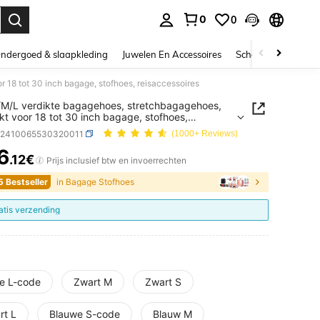
0
0
nden. Press Enter to select.
ndergoed & slaapkleding
Juwelen En Accessoires
Schoonheid & gezo
r 18 tot 30 inch bagage, stofhoes, reisaccessoires
S/M/L verdikte bagagehoes, stretchbagagehoes,
kt voor 18 tot 30 inch bagage, stofhoes,
cessoires
h2410065530320011
(1000+ Reviews)
6
.12€
ICE AND AVAILABILITY
Prijs inclusief btw en invoerrechten
5 Bestseller
in Bagage Stofhoes
atis verzending
e L-code
Zwart M
Zwart S
rt L
Blauwe S-code
Blauw M