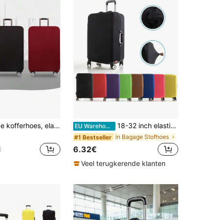
s van 20-30 inch, waterdichte kofferbeschermer, reisaccessoire, kofferhoes, wasbare non-woven stof, reiskofferhoes, non-woven kofferbeschermer, kofferstofhoes
18-32 inch elastische bagagehoes, beschermhoes voor reiskoffer, ritssluiting, stretchstofbeschermer, meerdere maten en kleuren
EU Warehouse
in Bagage Stofhoes
#1 Bestseller
6.32€
€
Veel terugkerende klanten