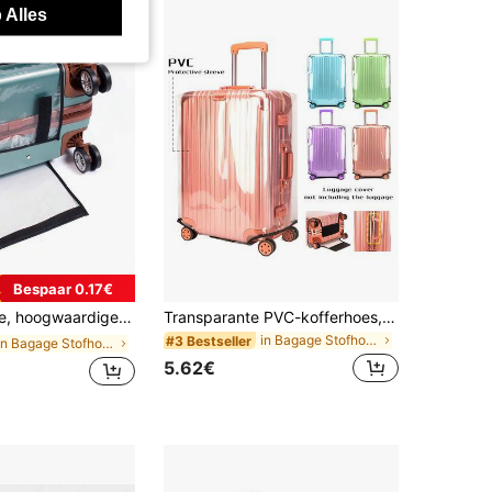
 Alles
Bespaar 0.17€
lescopisch handvat - krasbestendige bagagebeschermer voor op reis, geschikt voor de meeste maten, bescherming tegen stof en stoten
Transparante PVC-kofferhoes, waterdichte reisbeschermhoes, doorzichtige stofwerende hoes voor trolleykoffer, geschikt voor bagage van 20-30 inch (exclusief koffer), handige opbergtas voor op reis, ideaal voor strandvakanties, zomervakanties en school (willekeurige levering van zwart-witte klittenbandsluiting)
in Bagage Stofhoes
#3 Bestseller
in Bagage Stofhoes
5.62€