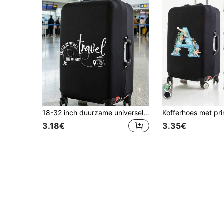
18-32 inch duurzame universele kofferhoes, stofdichte en krasbestendige kofferbeschermer met elastische randen, geschikt voor vluchten, huwelijksreis, luchthaven, cruise, zakenreis, essentiële reisaccessoire voor mannen en vrouwen, perfect cadeau voor familie, vrienden, moeder, leraar, past op de meeste rolkoffers, handbagage, trolleykoffers
3.18€
3.35€