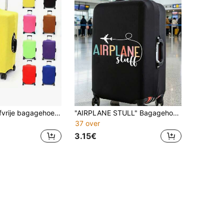
Elastische stofvrije bagagehoes, verdikte rekbare kofferhoes (past op bagage van 18-28 inch), multifunctionele bagagebeschermer, essentiële reis-/cruise-/vakantiebenodigdheden, noodzaak voor studenten terug naar school, woondecoratie, draagbaar reisaccessoire, terug naar school
"AIRPLANE STULL" Bagagehoes, 18-32 inch duurzame universele kofferbeschermer, stof- en krasbestendige bagagehoes met elastische rand, geschikt voor vluchten, vakanties, huwelijksreizen, luchthavens, cruises, zakenreizen, reizen, perfect voor Moederdag, afstudeerseizoen, terug naar school, Dag van de Leraar, Pasen, Kerstmis en feestdagen, unisex reisaccessoire, cadeau voor familie, vrienden, moeder, leraar, past op de meeste rolkoffers, handbagage en trolleytassen, Terug naar school
37 over
3.15€