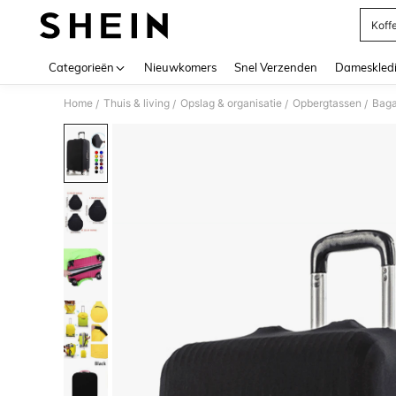
Koff
Use up 
Categorieën
Nieuwkomers
Snel Verzenden
Dameskled
Home
Thuis & living
Opslag & organisatie
Opbergtassen
Baga
/
/
/
/