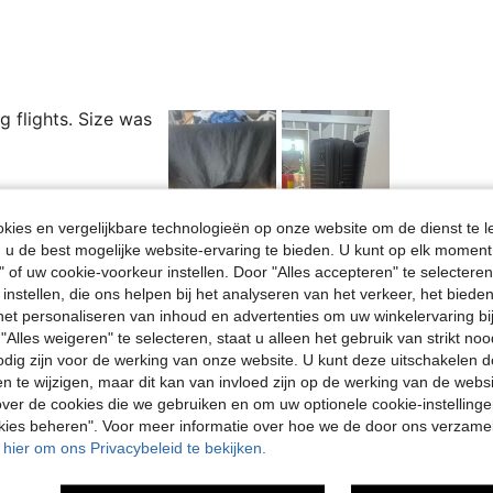
g flights. Size was
ies en vergelijkbare technologieën op onze website om de dienst te l
Nuttig (0)
u de best mogelijke website-ervaring te bieden. U kunt op elk moment 
" of uw cookie-voorkeur instellen. Door "Alles accepteren" te selecteren,
 instellen, die ons helpen bij het analyseren van het verkeer, het bied
en Bekijken
n het personaliseren van inhoud en advertenties om uw winkelervaring bi
"Alles weigeren" te selecteren, staat u alleen het gebruik van strikt noo
odig zijn voor de werking van onze website. U kunt deze uitschakelen 
en te wijzigen, maar dit kan van invloed zijn op de werking van de web
ver de cookies die we gebruiken en om uw optionele cookie-instellinge
okies beheren". Voor meer informatie over hoe we de door ons verzam
u hier om ons Privacybeleid te bekijken.