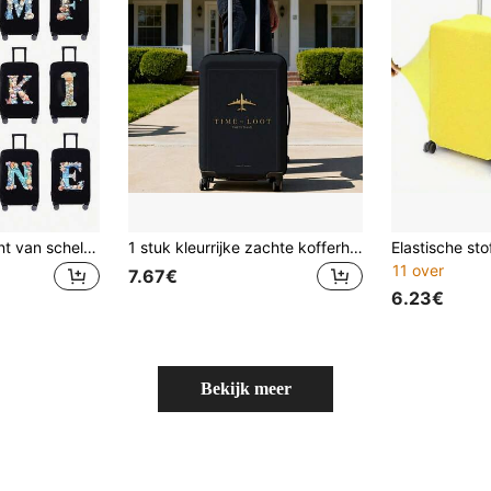
Kofferhoes met print van schelpen, elastische bagagebeschermer voor op reis, stof- en krasbestendige trolleykofferhoes, rekbare kofferhoes, ideaal voor vliegreizen, vakanties, zakenreizen, school, geschikt voor vrouwen, mannen en reizigers, geweldig cadeau voor Moederdag, Vaderdag, afstuderen, onmisbaar tijdens de zomervakantie, herbruikbare bagagehoes, schattig schelpenpatroon
1 stuk kleurrijke zachte kofferhoes, vliegtuigreissloganprint, elastische koffersleeve voor koffers van 20-34 inch - stofdichte beschermhoes, , handwasbaar, zakenreis, essentieel voor reizigers het hele jaar door, elegante en verfijnde stijl
11 over
7.67€
6.23€
Bekijk meer