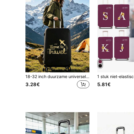
18-32 inch duurzame universele bagagehoes, stofvrij en krasbestendig met elastische randen, geschikt voor vluchten, huwelijksreis, luchthaven, cruise, zakenreis, unisex reisaccessoire, geschikt voor familie, vrienden, moeder, leraar, past op de meeste rolkoffers, handbagage, koffers, terug naar school
3.28€
5.81€