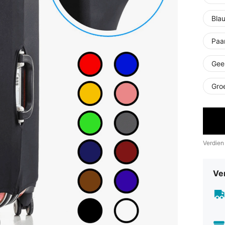
Bla
Paa
Gee
Gro
Verdien
Ve