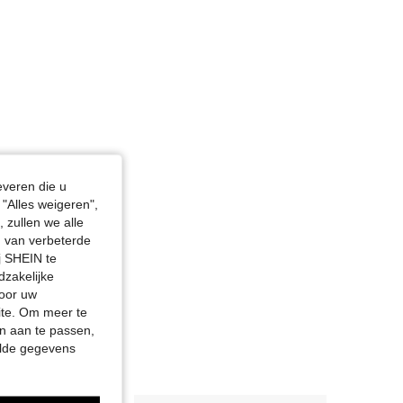
everen die u
"Alles weigeren",
 zullen we alle
en van verbeterde
j SHEIN te
dzakelijke
door uw
site. Om meer te
n aan te passen,
elde gegevens