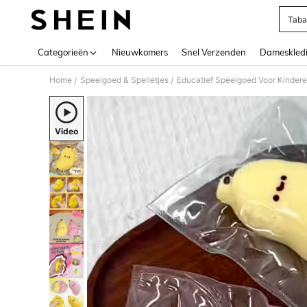
Taba
Use up 
Categorieën
Nieuwkomers
Snel Verzenden
Dameskled
Home
Speelgoed & Spelletjes
Educatief Speelgoed Voor Kinder
/
/
Video