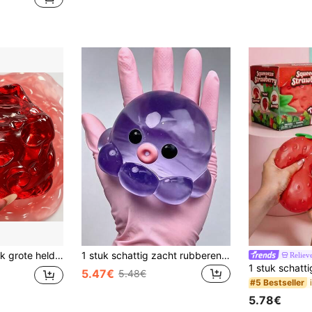
chattig zacht sensorisch bureaubladornament speelgoed--Squishy-Squishys-Squishies-Squishy Speelgoed-Crunchy Squishy Knijp Reusachtige Kaas
1 stuk schattig zacht rubberen knijpspeeltje in de vorm van een octopus met langzame terugvering. Het kan worden gevuld met water en gebruikt om bellen te maken, waardoor het ideaal is voor stressverlichting. Geschikt voor kinderen en volwassenen, en ook een geweldig Halloween-/kerstcadeau, verjaardagscadeau
Relieve
5.47€
5.48€
#5 Bestseller
5.78€