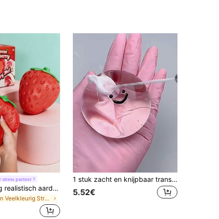
1 stuk zacht en knijpbaar transparant vrolijk gezicht ontspannend knijpspeeltje, opblaasbaar, voor klasbeloning, verjaardagscadeau, kantoorfidgetspeeltje, voor Kinderdag, Thanksgiving, Halloween en kerstcadeaus, leuke feestcadeautjes voor verjaardagen, tassen zijn willekeurig
 stress partner
1 stuk schattig realistisch aardbeien squishy zacht speelgoed, sensorisch stressverlichtend speelgoed voor kinderen en volwassenen, bureaubladdecoratie om angst te verlichten en de stemming te verbeteren, geschikt als feest- en vakantiecadeau (OPP-zakverpakking)
5.52€
in Veelkleurig Stressverlichtend speelgoed