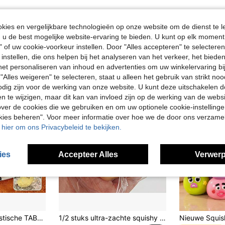
ies en vergelijkbare technologieën op onze website om de dienst te l
u de best mogelijke website-ervaring te bieden. U kunt op elk moment 
" of uw cookie-voorkeur instellen. Door "Alles accepteren" te selecteren,
 instellen, die ons helpen bij het analyseren van het verkeer, het bied
n het personaliseren van inhoud en advertenties om uw winkelervaring bi
"Alles weigeren" te selecteren, staat u alleen het gebruik van strikt noo
odig zijn voor de werking van onze website. U kunt deze uitschakelen 
en te wijzigen, maar dit kan van invloed zijn op de werking van de web
ver de cookies die we gebruiken en om uw optionele cookie-instellinge
okies beheren". Voor meer informatie over hoe we de door ons verzam
u hier om ons Privacybeleid te bekijken.
ies
Accepteer Alles
Verwerp
 Knijpspeeltje, Sensorisch Speelgoed, Sensorisch Stressverlichtend Speelgoed, Kinderfeestje Cadeautje, Cadeautas Vulling, Kerst-, Halloween-, Paas- en Verjaardagscadeau (Willekeurige Verpakking)
1/2 stuks ultra-zachte squishy toast speelgoed | Perfect voor kantoorbureaus, Pasen en verjaardagscadeaus voor klasgenoten en studenten, interactief speelgoed, vrolijk gezicht toast speelgoed om te knijpen, Taba squish, fidget speelgoed, feestcadeautjes voor kinderen, tassen zijn willekeurig