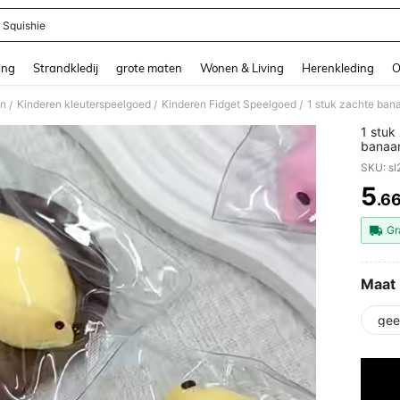
 Squishie
and down arrow keys to navigate search Recente zoekopdracht and Zoeken en Vi
ing
Strandkledij
grote maten
Wonen & Living
Herenkleding
O
en
Kinderen kleuterspeelgoed
Kinderen Fidget Speelgoed
/
/
/
1 stuk
banaan
access
SKU: s
tiener
vuller
5
.6
PR
voor H
Gr
Maat
gee