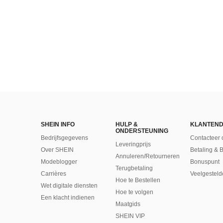
SHEIN INFO
HULP &
KLANTEND
ONDERSTEUNING
Bedrijfsgegevens
Contacteer 
Leveringprijs
Over SHEIN
Betaling & 
Annuleren/Retourneren
Modeblogger
Bonuspunt
Terugbetaling
Carrières
Veelgesteld
Hoe te Bestellen
Wet digitale diensten
Hoe te volgen
Een klacht indienen
Maatgids
SHEIN VIP