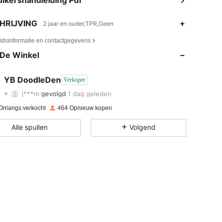
ikershandleiding Pdf
HRIJVING
2 jaar en ouder,TPR,Geen
4.63
54
87
eidsinformatie en contactgegevens
4.63
54
87
De Winkel
4.63
54
87
YB DoodleDen
Verkoper
j***m
gevolgd
1 dag geleden
4.63
54
87
Beoordeling
Artikelen
Volgers
Onlangs verkocht
464 Opnieuw kopen
4.63
54
87
Alle spullen
Volgend
4.63
54
87
4.63
54
87
4.63
54
87
4.63
54
87