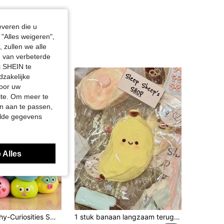
everen die u
"Alles weigeren",
 zullen we alle
en van verbeterde
j SHEIN te
dzakelijke
door uw
site. Om meer te
n aan te passen,
elde gegevens
 Alles
Nieuwe Squishy-Curiosities Smushers hondengezicht-ruilknijpspeeltje, zacht langzaam terugspringend stressverlichtend speelgoed, verlicht stress en angst, schattig hondengezicht zintuiglijk vingerspeeltje, geschikt voor angstverlichting bij volwassenen, ideaal verjaardagscadeau voor jongens en meisjes
1 stuk banaan langzaam terugverend squishy speelgoed, schattige langzaam terugverende squishy, stressverlichtend speelgoed, leuk stressverlichtend speelgoed, injecteerbare bubbel, draagbare stressverlichtende squishy voor op reis, squishy, geschikt voor kinderen van alle leeftijden met autisme, ideaal vakantiecadeau, leuk schattig cadeau, verjaardagscadeau, paascadeau, Halloweencadeau, kerstcadeau