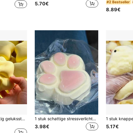
#2 Bestseller
5.70€
8.89€
1 stuk zacht schattig geluksster squishy speelgoed, hoogwaardig stressverlichtend speelgoed, langzaam terugspringend, zacht en comfortabel aanvoelend, geschikt voor volwassenen. (Product heeft broodengeur, glad oppervlak licht plakkerig) Dumpling squishy, sensorisch speelgoed
1 stuk schattige stressverlichtende kattenpootjes, Tabas Squishy draagbare fidget-speeltjes om in te knijpen voor op je bureau en onderweg, creatief en leuk speelgoed, fidget-speeltjes voor kinderen en volwassenen, ideaal voor autisme, paascadeaus, Thanksgiving-cadeaus, Halloween-cadeaus
3.98€
5.17€