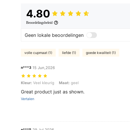
4.80
Beoordelingsbeleid
Geen lokale beoordelingen
volle cupmaat (1)
liefde (1)
goede kwaliteit (1)
n***3
15 Jun,2026
Kleur: Veel kleurig, Maat: geel
Kleur:
Veel kleurig
Maat:
geel
Great product just as shown.
Vertalen
e***5
29 Jul,2026