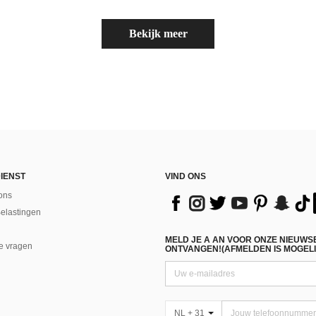
Bekijk meer
IENST
VIND ONS
ons
Belastingen
MELD JE A AN VOOR ONZE NIEUWS
e vragen
ONTVANGEN!(AFMELDEN IS MOGELI
NL + 31