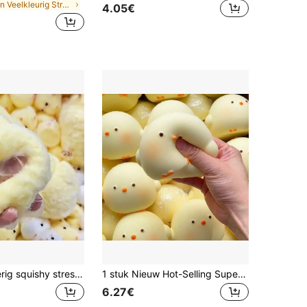
in Veelkleurig Stressverlichtend speelgoed
4.05€
1 stuk knapperig squishy stressverlichtend speelgoed, cartoon kip knijpspeelgoed met slijmgevoel, viral waterachtig langzaam terugspringend nep-siliconen
1 stuk Nieuw Hot-Selling Super Zacht Squishy Kip Traag Herstel Stressverlichtend Knijpspeelgoed, Creatief Realistisch Kuikenspeelgoed, Schattig Decompressie Knijpspeelgoed, Creatief Speelgoed Voor Tieners, Stressverlichtend Speelgoed Voor Tieners, Verjaardagscadeau, Feestdagcadeau
6.27€