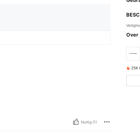
Gebru
BESC
Veiligh
Over 
25K 
Nuttig (1)