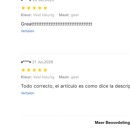
Kleur: Veel kleurig, Maat: geel
Kleur:
Veel kleurig
Maat:
geel
Greattttttttttttttttttttttttttttttttttt
Vertalen
a***o
21 Jul,2026
Kleur: Veel kleurig, Maat: geel
Kleur:
Veel kleurig
Maat:
geel
Todo correcto, el artículo es como dice la descri
Vertalen
Meer Beoordeling