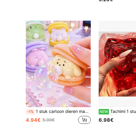
1 stuk cartoon dieren macaron squish speelgoed, schattig bellenblazen zacht handknijpspeelgoed voor kinderen
Tachimi 1 stuk grote heldere vierkante kaas squishies, gladde gelei met langzame terugslag knijpspeeltje, kalmerende stressverlichtende squishys, s
-1%
NEW
4.94€
6.98€
5.00€