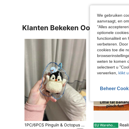
We gebruiken cook
aanvraagt, en om 
Klanten Bekeken Ook
"Alles accepteren
optionele cookies
functionaliteit e
verbeteren. Door 
cookies toe die n
browserinstelling
weten te komen o
selecteert u "Co
verwerken,
klikt 
Beheer Cook
1PC/6PCS Pinguïn & Octopus Squishy Speelgoed Set, Zacht Langzaam Terugspringend Fidget Speelgoed, Romige Deegachtige Stressverlichtende Knijpspeelgoed Voor Kinderen Tieners Volwassenen, Schattig Feestcadeau, Verjaardagscadeau, Klasprijs, Cadeautasvuller, Feestdagcadeau, Bureau Decompressiespeelgoed
Realistische TABA Joyful Mini Banaan Knijpspeeltje, Zachte Textuur Langzame Terugvering,
EU Warehouse