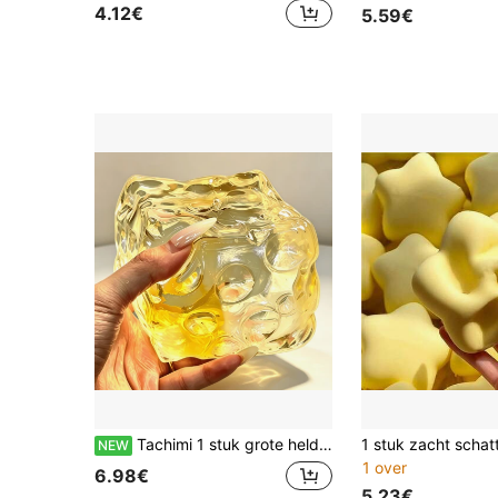
4.12€
5.59€
Tachimi 1 stuk grote heldere vierkante kaas squishies, gladde gelei langzaam terugspringend knijpspeeltje, rustgevende stressverlichtende squishys, schattig zacht sensorisch bureaubladornament speelgoed--Squishy-Squishys-Squishies-Squishy Toys-Crunchy Squishy Knijp Reusachtige Kaas
NEW
1 over
6.98€
5.23€