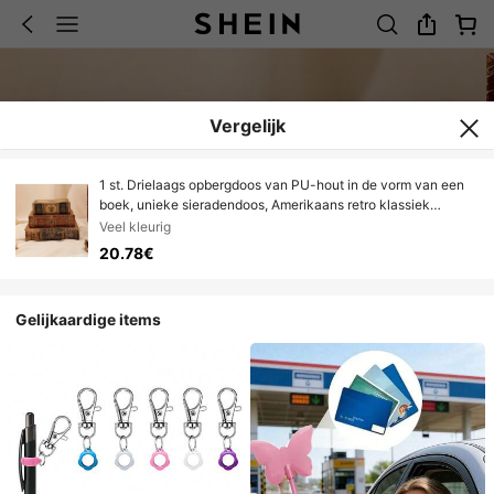
Vergelijk
1 st. Drielaags opbergdoos van PU-hout in de vorm van een
boek, unieke sieradendoos, Amerikaans retro klassiek
boekontwerp, woondecoratie-ornamenten voor
Veel kleurig
studeerkamer/slaapkamer
20.78€
Gelijkaardige items