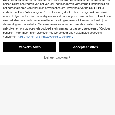
ergdoos, routeraccessoire
helpen bij het analyseren van het verkeer, het bieden van verbeterde functionaliteit en
het personaliseren van inhoud en advertenties om uw winkelervaring bij SHEIN te
verbeteren. Door "Alles weigeren" te selecteren, staat u alleen het gebruik van strikt
noodzakelijke cookies toe die nodig zijn voor de werking van onze website. U kunt deze
uitschakelen door uw browserinstellingen te wijzigen, maar dit kan van invloed zijn op
Nieuwe 3D-geprinte creditcard RFI
6
D-betaalkaarthouder, contactloze
de werking van de website. Om meer te weten te komen over de cookies die we
.32€
betaling, kaarthouder voor swipe-b
gebruiken en om uw optionele cookie-instellingen aan te passen, selecteert u "Cookies
etalingsscenario's, ID-kaarthouder,
beheren". Voor meer informatie over hoe we de door ons verzamelde gegevens
kaarthouder
verwerken,
klikt u hier om ons Privacybeleid te bekijken.
Toon vergelijkbare artikelen die op voorraad zijn
Zie alle
Verwerp Alles
Accepteer Alles
Sorry, dit product is uitverkocht.
Beheer Cookies
UITVERKOCHT
Deze enkele houten opbergdoos is
Gotische Boekensteun van Acryl m
1 stuk zwarte of witte afstandsbedi
4
ontworpen voor bladwijzers, decora
et Glas-in-lood Sterrenhemel en Dr
eningshouder met twee gaten, opb
35 over
14 over
.62€
ties en ornamenten. Deze multifunc
aak, Mysterieus Donker Fantasie B
ergrek voor nachtkastje en bureau,
5
2
.79€
.98€
tionele kleine organizer is een gew
ureaudecoratie, Kamerdecoratie in
afstandsbedieningsstandaard, opb
eldig cadeau voor boekenliefhebbe
Stijl van Middeleeuwse Kathedraalr
ergdoos, kantoorbenodigdhedenor
rs en ook geschikt voor winkelvaka
amen, Vintage Sterrenhemel Draak
ganizer, afstandsbedieningsopslag,
nties en kortingen op huishoudelijk
Tafelornament
geschikt voor tv, airconditioning, b
e artikelen
ureaulampafstandsbediening en an
dere kantoorbenodigdheden, prakti
sch opbergrek voor op het bureau,
geschikt voor kantoor, huis, bureau,
studentenkamer, enz. Huishoudelij
ke artikelen, woondecoratie.
1/9 stuks Lipgloss sleutelhanger, ta
3
shanger, draagbaar lippenbalsemko
.25€
3.28€