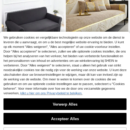
We gebruiken cookies en vergelijkbare technologieën op onze website om de dienst te
leveren die u aanvraagt, en om u de best mogelijke website-ervaring te bieden. U kunt
op elk moment "Alles weigeren", "Alles accepteren" of uw cookie-voorkeur instellen.
Door "Alles accepteren" te selecteren, zullen we alle optionele cookies instellen, die ons
helpen bij het analyseren van het verkeer, het bieden van verbeterde functionaliteit en
1 stuk elastische bankhoes met rok
1 stuk Geweven Geborduurd Chenil
design, gemaakt van moderne poly
le Kussenhoes voor bank , Alle seiz
het personaliseren van inhoud en advertenties om uw winkelervaring bij SHEIN te
17
12
.51€
.13€
esterstof, machinewasbaar, stof- en
oenen
verbeteren. Door "Alles weigeren" te selecteren, staat u alleen het gebruik van strikt
vlekbestendig, geschikt voor alle se
noodzakelijke cookies toe die nodig zijn voor de werking van onze website. U kunt deze
izoenen.
uitschakelen door uw browserinstellingen te wijzigen, maar dit kan van invloed zijn op
de werking van de website. Om meer te weten te komen over de cookies die we
Toon vergelijkbare artikelen die op voorraad zijn
Zie alle
gebruiken en om uw optionele cookie-instellingen aan te passen, selecteert u "Cookies
beheren". Voor meer informatie over hoe we de door ons verzamelde gegevens
verwerken,
klikt u hier om ons Privacybeleid te bekijken.
Verwerp Alles
Accepteer Alles
Sorry, dit product is uitverkocht.