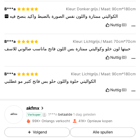
B***a
Kleur: Donker grijs / Maat: 90cm*180cm
الكواليتي
ممتازة
واللون
نفس
الصورة
بالضبط
واكيد
بنصح
فيه
Nuttig
(0)
B***a
Kleur: Lichtgrijs / Maat: 70cm*70cm
حبيتها
لون
خلو
وكواليتي
ممتازة
بس
اللون
فاتح
ماناسب
صالوني
للاسف
Nuttig
(0)
B***a
Kleur: Lichtgrijs / Maat: 90cm*180cm
الكواليتي
حلوة
واللون
حلو
بس
فاتح
كتير
مو
عطلبي
6K Volgers
4.84
Nuttig
(0)
akfmx
6K Volgers
4.84
1***n
betaalde
1 dag geleden
Verkoper
99K+ Onlangs verkocht
41K+ Opnieuw kopen
6K Volgers
4.84
Volgend
Alle spullen