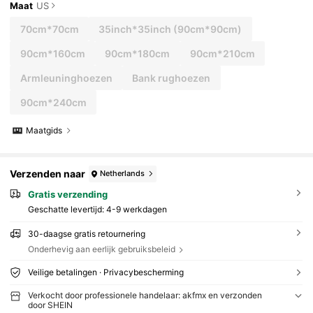
Maat
US
70cm*70cm
35inch*35inch
(90cm*90cm)
90cm*160cm
90cm*180cm
90cm*210cm
Armleuninghoezen
Bank rughoezen
90cm*240cm
Maatgids
Verzenden naar
Netherlands
Gratis verzending
Geschatte levertijd:
4-9 werkdagen
30-daagse gratis retournering
Onderhevig aan eerlijk gebruiksbeleid
Veilige betalingen · Privacybescherming
Verkocht door professionele handelaar: akfmx en verzonden
door SHEIN