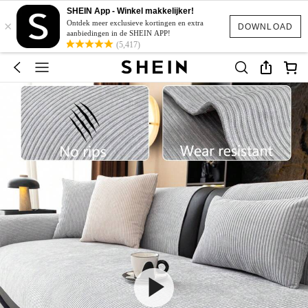
SHEIN App - Winkel makkelijker!
×
Ontdek meer exclusieve kortingen en extra
DOWNLOAD
aanbiedingen in de SHEIN APP!
(5,417)