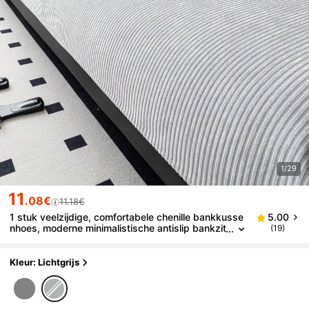
1/29
11
.08€
11.18€
1 stuk veelzijdige, comfortabele chenille bankkusse
5.00
nhoes, moderne minimalistische antislip bankzit
(19)
kussen, stofwerende en wasbare bankhoes, za
cht en kleurecht, huisdiervriendelijke beschermer, g
eschikt voor slaapkamer, kantoor, woonkamer, L-vo
Kleur: Lichtgrijs
rmige bank en 1/2/3/4-zitsbank