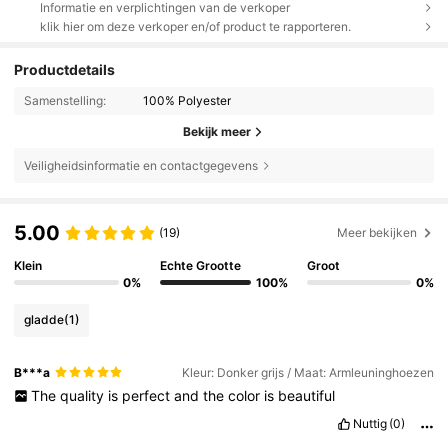
Informatie en verplichtingen van de verkoper
klik hier om deze verkoper en/of product te rapporteren.
Productdetails
Samenstelling:
100% Polyester
Bekijk meer
Veiligheidsinformatie en contactgegevens
5.00
(19)
Meer bekijken
Klein
Echte Grootte
Groot
0%
100%
0%
gladde
(1)
B***a
Kleur: Donker grijs / Maat: Armleuninghoezen
The
quality
is
perfect
and
the
color
is
beautiful
Nuttig
(0)