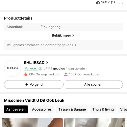
Nuttig
(1)
Productdetails
Materiaal:
Zinklegering
Bekijk meer
Veiligheidsinformatie en contactgegevens
141 Volgers
4.78
SHIJIESAD
b***1
gevolgd
1 dag geleden
Verkoper
141 Volgers
4.78
6K+ Onlangs verkocht
100+ Opnieuw kopen
141 Volgers
4.78
Volgend
Alle spullen
141 Volgers
4.78
141 Volgers
4.78
Misschien Vindt U Dit Ook Leuk
141 Volgers
4.78
Aanbevelen
Accessoires
Tassen & Bagage
Thuis & living
Vro
141 Volgers
4.78
141 Volgers
4.78