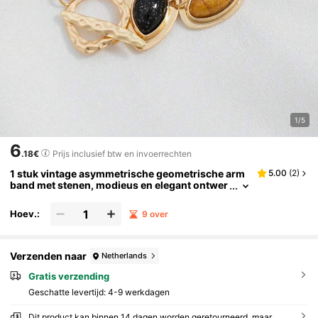
1/5
6
.18€
Prijs inclusief btw en invoerrechten
1 stuk vintage asymmetrische geometrische arm
5.00
(
2
)
band met stenen, modieus en elegant ontwer
p voor vrouwen
Hoev.:
9 over
Verzenden naar
Netherlands
Gratis verzending
Geschatte levertijd:
4-9 werkdagen
Dit product kan binnen 14 dagen worden geretourneerd, maar