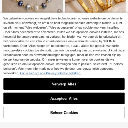
We gebruiken cookies en vergelijkbare technologieën op onze website om de dienst te
leveren die u aanvraagt, en om u de best mogelijke website-ervaring te bieden. U kunt
4
op elk moment "Alles weigeren", "Alles accepteren" of uw cookie-voorkeur instellen.
buling buling jewelry
#Bescheiden elegantie
Door "Alles accepteren" te selecteren, zullen we alle optionele cookies instellen, die ons
helpen bij het analyseren van het verkeer, het bieden van verbeterde functionaliteit en
3-delige set armbanden in ver
1 stuk 18K vergulde armband met n
NEW
15
schillende stijlen van koper en roest
7
het personaliseren van inhoud en advertenties om uw winkelervaring bij SHEIN te
atuurlijke parels, cadeau voor vrou
.10€
.70€
-1%
7.78€
vrij staal, minimalistische anti-oxida
wen voor Moederdag, Valentijnsda
verbeteren. Door "Alles weigeren" te selecteren, staat u alleen het gebruik van strikt
tie, ingetogen en niet overdreven d
g, verjaardagen, verlovingen, bruilof
noodzakelijke cookies toe die nodig zijn voor de werking van onze website. U kunt deze
amesaccessoires, kleurvast, hoogw
ten en bruidsjurken
uitschakelen door uw browserinstellingen te wijzigen, maar dit kan van invloed zijn op
aardig, voor kantoor en woon-werk
de werking van de website. Om meer te weten te komen over de cookies die we
verkeer
gebruiken en om uw optionele cookie-instellingen aan te passen, selecteert u "Cookies
beheren". Voor meer informatie over hoe we de door ons verzamelde gegevens
verwerken,
klikt u hier om ons Privacybeleid te bekijken.
Verwerp Alles
Accepteer Alles
Beheer Cookies
TOEVOEGEN AAN WINKELWAGEN