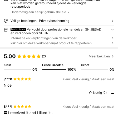
kan niet worden geretourneerd tijdens de verlengde
retourperiode
Onderhevig aan eerlijk gebruiksbeleid
Veilige betalingen · Privacybescherming
Verkocht door professionele handelaar: SHIJIESAD
Marktplaats
en verzonden door SHEIN
Informatie en verplichtingen van de verkoper
klik hier om deze verkoper en/of product te rapporteren.
5.00
(2)
Meer bekijken
Klein
Echte Grootte
Groot
0%
100%
0%
j***0
Kleur: Veel kleurig / Maat: een maat
Nice
Nuttig
(0)
S***i
Kleur: Veel kleurig / Maat: een maat
I
received
it
and
I
liked
it
.