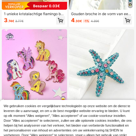
Bespaar 0.03€
1 unieke kristalachtige flamingo bro
Gouden broche in de vorm van een
chespeld, geschikt voor dagelijkse
tropische vis, ingelegd met blauwe
4
3
.30€
-1%
4.35€
.74€
3.77€
outfits en cadeaus
en paarse kristallen, sieraad met oc
eaandierenthema, elegant zomerac
cessoire, Vaderdag, Valentijnsdag, v
erjaardagscadeau voor vrouwen en
meisjes, reversspeld voor pak, deco
ratie voor bruiloften en feesten
We gebruiken cookies en vergelijkbare technologieën op onze website om de dienst te
leveren die u aanvraagt, en om u de best mogelijke website-ervaring te bieden. U kunt
17
op elk moment "Alles weigeren", "Alles accepteren" of uw cookie-voorkeur instellen.
Emaille broche in de vorm van een
Fansphere
Door "Alles accepteren" te selecteren, zullen we alle optionele cookies instellen, die ons
zeedier, met ontwerp van een zeest
29 over
helpen bij het analyseren van het verkeer, het bieden van verbeterde functionaliteit en
My Little Pony X SHEIN 6-delige stij
er en schelp, versierd met strass-st
lvolle schattige zoete damesbroche
het personaliseren van inhoud en advertenties om uw winkelervaring bij SHEIN te
4
7
eentjes en parels (strass-steentjes i
.47€
-4%
4.68€
.21€
meisjes cartoon badge zinklegering
verbeteren. Door "Alles weigeren" te selecteren, staat u alleen het gebruik van strikt