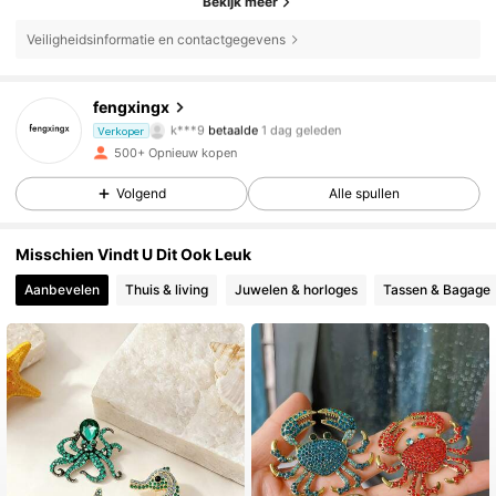
Bekijk meer
Veiligheidsinformatie en contactgegevens
fengxingx
52 Volgers
4.94
k***9
betaalde
1 dag geleden
Verkoper
500+ Opnieuw kopen
52 Volgers
4.94
Volgend
Alle spullen
52 Volgers
4.94
Misschien Vindt U Dit Ook Leuk
52 Volgers
4.94
Aanbevelen
Thuis & living
Juwelen & horloges
Tassen & Bagage
52 Volgers
4.94
52 Volgers
4.94
52 Volgers
4.94