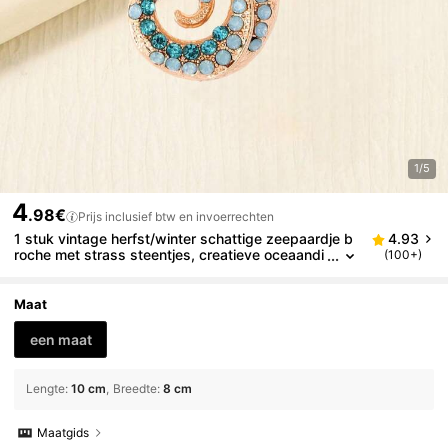
1/5
4
.98€
Prijs inclusief btw en invoerrechten
1 stuk vintage herfst/winter schattige zeepaardje b
4.93
roche met strass steentjes, creatieve oceaandi
(100+)
er kleding accessoire pin Halloween Halloween
accessoires Lerarendag Kerstcadeau
Maat
een maat
Lengte
:
10 cm
Breedte
:
8 cm
Maatgids