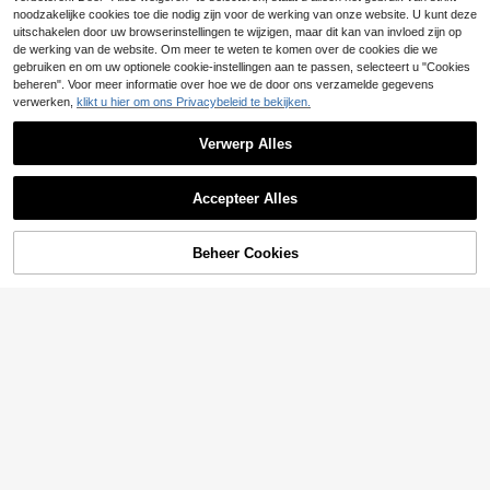
n willekeurige kleur).
druppelspeld, eenhoorn, Twilight Sp
noodzakelijke cookies toe die nodig zijn voor de werking van onze website. U kunt deze
arkle & Pinkie Pie & Rainbow Dash,
uitschakelen door uw browserinstellingen te wijzigen, maar dit kan van invloed zijn op
cadeau-ideeën
de werking van de website. Om meer te weten te komen over de cookies die we
gebruiken en om uw optionele cookie-instellingen aan te passen, selecteert u "Cookies
beheren". Voor meer informatie over hoe we de door ons verzamelde gegevens
verwerken,
klikt u hier om ons Privacybeleid te bekijken.
Verwerp Alles
Accepteer Alles
Sorry, dit product is uitverkocht.
Beheer Cookies
VERGELIJK
Bespaar 0.17€
6
10/30/50 stuks willekeurige mix va
1 stuk vintage luxe pauwenbroche,
n broches (geen dubbele stijlen), sp
modieus en veelzijdig
5
4
.62€
-2%
5.79€
.11€
-1%
4.18€
eldjes van legeringsmetaal, met dier
en-, fruit-, groente-, cartoon-, anim
e- en letterpatronen, verborgen ver
zamelobjecten, schattige, elegante
en casual ontwerpen, geschikt voor
diverse gelegenheden, hoe meer ho
e meer variatie, een uitstekend cad
eau voor volwassenen.