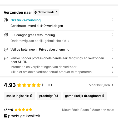
Verzenden naar
Netherlands
Gratis verzending
Geschatte levertijd:
4-9 werkdagen
30-daagse gratis retournering
Onderhevig aan eerlijk gebruiksbeleid
Veilige betalingen · Privacybescherming
Verkocht door professionele handelaar: fengxingx en verzonden
door SHEIN
Informatie en verplichtingen van de verkoper
klik hier om deze verkoper en/of product te rapporteren.
4.93
(100+)
Meer bekijken
snelle logistiek
(1)
prachtige
(4)
gemakkelijk draagbaar
(1)
a***6
Kleur: Edele Paars / Maat: een maat
prachtige
kwaliteit