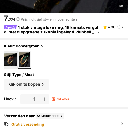
1/8
7
.77€
Prijs inclusief btw en invoerrechten
1 stuk vintage luxe ring, 18 karaats vergul
4.88
(
9
)
d, met diepgroene zirkonia ingelegd, dubbell
aags kruisvormig bamboeknoopje, verstelba
ar, geschikt voor dagelijks gebruik, feestjes, bruil
often, vakanties, prachtig cadeau
Kleur: Donkergroen
Stijl Type / Maat
Klik om te kopen
Hoev.:
14 over
Verzenden naar
Netherlands
Gratis verzending