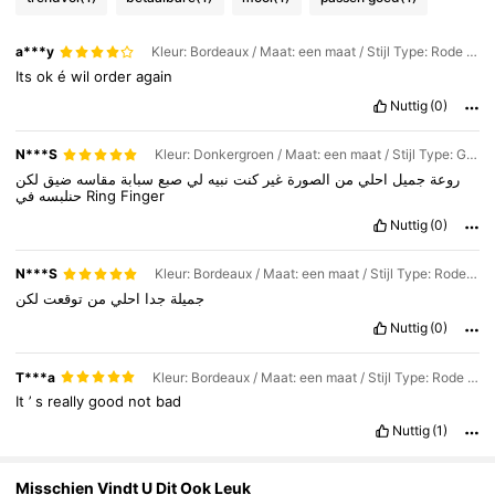
24K Volgers
4.85
a***y
Kleur: Bordeaux / Maat: een maat / Stijl Type: Rode bamboe gewricht
Its
ok
é
wil
order
again
24K Volgers
4.85
Nuttig
(0)
N***S
Kleur: Donkergroen / Maat: een maat / Stijl Type: Groene bamboeverbinding
24K Volgers
4.85
روعة
جميل
احلي
من
الصورة
غير
كنت
نبيه
لي
صبع
سبابة
مقاسه
ضيق
لكن
حنلبسه
في
Ring
Finger
Nuttig
(0)
24K Volgers
4.85
N***S
Kleur: Bordeaux / Maat: een maat / Stijl Type: Rode bamboe gewricht
جميلة
جدا
احلي
من
توقعت
لكن
Nuttig
(0)
T***a
Kleur: Bordeaux / Maat: een maat / Stijl Type: Rode bamboe gewricht
It
’
s
really
good
not
bad
Nuttig
(1)
Misschien Vindt U Dit Ook Leuk