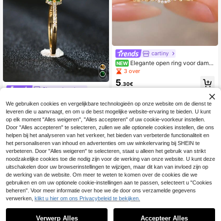
cartiny
Elegante open ring voor dame
NEW
s met hol kantwerk, 18K verguld, in
3 over
gelegd met blauwe zirkonia
5
.30€
Sienna Jewelry
Ring
We gebruiken cookies en vergelijkbare technologieën op onze website om de dienst te
5
.42€
5.43€
leveren die u aanvraagt, en om u de best mogelijke website-ervaring te bieden. U kunt
op elk moment "Alles weigeren", "Alles accepteren" of uw cookie-voorkeur instellen.
Veel terugkerende klanten
Door "Alles accepteren" te selecteren, zullen we alle optionele cookies instellen, die ons
helpen bij het analyseren van het verkeer, het bieden van verbeterde functionaliteit en
het personaliseren van inhoud en advertenties om uw winkelervaring bij SHEIN te
verbeteren. Door "Alles weigeren" te selecteren, staat u alleen het gebruik van strikt
noodzakelijke cookies toe die nodig zijn voor de werking van onze website. U kunt deze
uitschakelen door uw browserinstellingen te wijzigen, maar dit kan van invloed zijn op
de werking van de website. Om meer te weten te komen over de cookies die we
gebruiken en om uw optionele cookie-instellingen aan te passen, selecteert u "Cookies
beheren". Voor meer informatie over hoe we de door ons verzamelde gegevens
verwerken,
klikt u hier om ons Privacybeleid te bekijken.
Verwerp Alles
Accepteer Alles