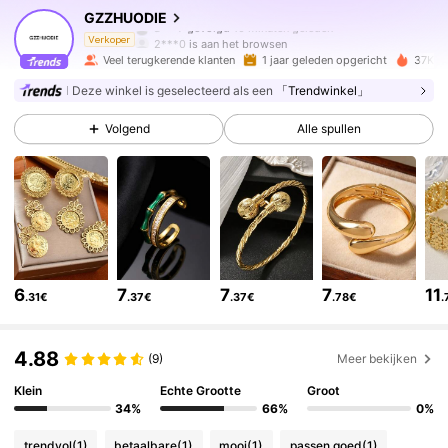
GZZHUODIE
2***0
is aan het browsen
Verkoper
24K Volgers
4.85
Veel terugkerende klanten
1 jaar geleden opgericht
37K+ 
Deze winkel is geselecteerd als een
「Trendwinkel」
24K Volgers
4.85
Volgend
Alle spullen
24K Volgers
4.85
24K Volgers
4.85
6
7
7
7
11
.31€
.37€
.37€
.78€
.
24K Volgers
4.85
4.88
(9)
Meer bekijken
24K Volgers
4.85
Klein
Echte Grootte
Groot
34%
66%
0%
trendvol
(1)
betaalbare
(1)
mooi
(1)
passen goed
(1)