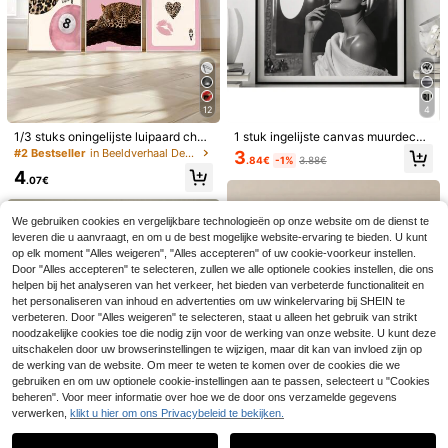
r decoratie, woonkamer decoratie,
twerp Foto Funky Geschenken Fra
badkamer decoratie, keukendecor
meloos
atie, appartement poster, cadeau
12
4
1/3 stuks oningelijste luipaard chee
1 stuk ingelijste canvas muurdecor
tah wandkunstafbeeldingen, geluk
atie, "Beter laat dan lelijk" poster, st
#2 Bestseller
in Beeldverhaal Decoratieve schilderkunst en kalli
3
.84€
-1%
3.88€
ssfeerprints op canvas, roze girly p
udentenkamer muurdecoratie, huis
4
osters, preppy chic luxe voor Y2K sl
decoratie, meisjesachtige stijl post
.07€
6
aapkamer, appartement of studente
er, moderne huisdecoratie, kamerd
nkamerdecoratie, cadeau voor haa
ecoratie, studentenkamer decorati
1 stuk canvas muurkunst, ingelijste
1 stuk willekeurige kleur 124 stuks l
r
e, slaapkamer decoratie, badkamer
We gebruiken cookies en vergelijkbare technologieën op onze website om de dienst te
muurdecoratie, Al-Aqsa moskee mu
aserkaart KATSEYE glitterkaart ster
36 over
18 over
decoratie, woonkamer decoratie, k
urschildering, kunstwerk van de hei
leveren die u aanvraagt, en om u de best mogelijke website-ervaring te bieden. U kunt
mini sticker zelfgeprinte verzamelb
3
4
euken decoratie, vakantiecadeau, f
lige islamitische plek, Ramadan hui
are fotokaart LOMO-kaart, perfect
.83€
-1%
3.88€
op elk moment "Alles weigeren", "Alles accepteren" of uw cookie-voorkeur instellen.
.78€
eestdecoratie
sdecoratie, moderne islamitische ku
voor vakantiecadeaus, leuke en sc
Door "Alles accepteren" te selecteren, zullen we alle optionele cookies instellen, die ons
nst, spirituele decoratie voor woonk
hattige cadeaus, verjaardagscadea
helpen bij het analyseren van het verkeer, het bieden van verbeterde functionaliteit en
amer en slaapkamer, Ramadan en E
us, paascadeaus, Halloween-cade
het personaliseren van inhoud en advertenties om uw winkelervaring bij SHEIN te
id cadeau, unieke housewarming d
aus, kerstcadeaus, feestcadeaus, K
verbeteren. Door "Alles weigeren" te selecteren, staat u alleen het gebruik van strikt
ecoratie, islamitische kunst, zomers
atseye lichtstok, Straykid, fotokaar
noodzakelijke cookies toe die nodig zijn voor de werking van onze website. U kunt deze
e huisdecoratie, esthetische kamer
t, K-pop, Katseye fotokaart
decoratie, studentenkamer decorati
uitschakelen door uw browserinstellingen te wijzigen, maar dit kan van invloed zijn op
e, slaapkamer decoratie, woonkam
de werking van de website. Om meer te weten te komen over de cookies die we
er decoratie, badkamer decoratie, a
gebruiken en om uw optionele cookie-instellingen aan te passen, selecteert u "Cookies
ppartement decoratie, housewarmi
beheren". Voor meer informatie over hoe we de door ons verzamelde gegevens
ng cadeau, kantoor decoratie, vaka
verwerken,
klikt u hier om ons Privacybeleid te bekijken.
ntie decoratie, zomerposter, Midden
Toon vergelijkbare artikelen die op voorraad zijn
Zie alle
Set van 3 ingelijste reisposters van
-Oosterse huisdecoratie, islamitisch
Londen, New York en Parijs, vintag
27 over
e poster