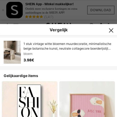
SHEIN App - Winkel makkelijker!
×
Ontdek meer exclusieve kortingen en extra
DOWNLOAD
aanbiedingen in de SHEIN APP!
(5,417)
Vergelijk
1 stuk vintage witte bloemen muurdecoratie, minimalistische
beige botanische kunst, neutrale cottagecore boerderijstijl
botanische poster voor aan de muur, zonder lijst
bloem
3.98€
Gelijkaardige items