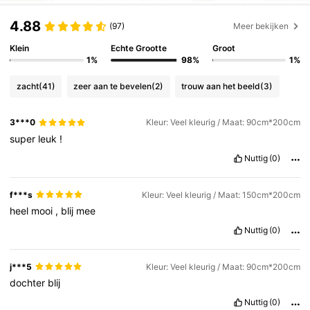
4.88
(97)
Meer bekijken
Klein
Echte Grootte
Groot
1%
98%
1%
zacht
(41)
zeer aan te bevelen
(2)
trouw aan het beeld
(3)
3***0
Kleur: Veel kleurig / Maat: 90cm*200cm
super
leuk
!
Nuttig
(0)
f***s
Kleur: Veel kleurig / Maat: 150cm*200cm
heel
mooi
,
blij
mee
Nuttig
(0)
j***5
Kleur: Veel kleurig / Maat: 90cm*200cm
dochter
blij
Nuttig
(0)