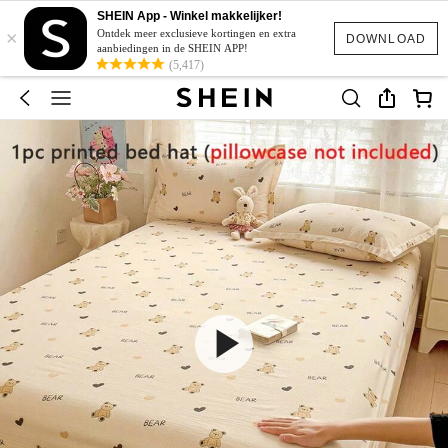
SHEIN App - Winkel makkelijker!
×
Ontdek meer exclusieve kortingen en extra
DOWNLOAD
aanbiedingen in de SHEIN APP!
(5,417)