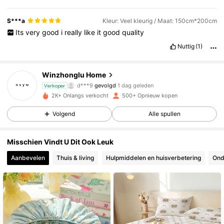
S***a
Kleur: Veel kleurig / Maat: 150cm*200cm
Its
very
good
i
really
like
it
good
quality
Nuttig
(1)
406 Volgers
4.88
Winzhonglu Home
4***9
is aan het browsen
Verkoper
406 Volgers
4.88
2K+ Onlangs verkocht
500+ Opnieuw kopen
Volgend
Alle spullen
406 Volgers
4.88
Misschien Vindt U Dit Ook Leuk
Aanbevelen
Thuis & living
Hulpmiddelen en huisverbetering
Ond
406 Volgers
4.88
406 Volgers
4.88