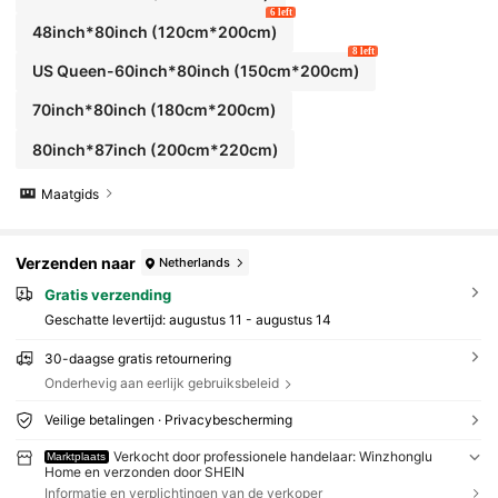
6 left
48inch*80inch
(120cm*200cm)
8 left
US Queen-60inch*80inch
(150cm*200cm)
70inch*80inch
(180cm*200cm)
80inch*87inch
(200cm*220cm)
Maatgids
Verzenden naar
Netherlands
Gratis verzending
Geschatte levertijd:
augustus 11 - augustus 14
30-daagse gratis retournering
Onderhevig aan eerlijk gebruiksbeleid
Veilige betalingen · Privacybescherming
Verkocht door professionele handelaar: Winzhonglu
Marktplaats
Home en verzonden door SHEIN
Informatie en verplichtingen van de verkoper