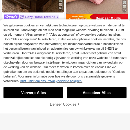
18
13
Cozy Home Textiles
Bespaar 0.04€
1 stuk hoeslaken met hartprint, matr
1 stuk lichtroze gestreept hartpatro
We gebruiken cookies en vergelijkbare technologieën op onze website om de dienst te
asbeschermer, matrashoes, zomer,
#2 Bestseller
in voorgewassen microvezel Getailleerde lakens
on hoeslaken, matrasbeschermer, m
leveren die u aanvraagt, en om u de best mogelijke website-ervaring te bieden. U kunt
comfortabel, ademend, kreukvrij, m
6
.91€
6.95€
5
atrashoes, hoeslaken, zacht en ade
achinegewassen, twin, full, queen,
op elk moment "Alles weigeren", "Alles accepteren" of uw cookie-voorkeur instellen.
.86€
mend, past op alle bedmaten - Twi
king size, slaapkamerbeddengoed,
Door "Alles accepteren" te selecteren, zullen we alle optionele cookies instellen, die ons
n, Full, Queen, King, diepe zak tot 1
alle seizoenen & zomer, kussen en
helpen bij het analyseren van het verkeer, het bieden van verbeterde functionaliteit en
1,8 inch, machine wasbaar. Terug n
kussensloop niet inbegrepen, kame
het personaliseren van inhoud en advertenties om uw winkelervaring bij SHEIN te
aar school, essentiële artikelen voo
rdecoratie, terug naar school
verbeteren. Door "Alles weigeren" te selecteren, staat u alleen het gebruik van strikt
r de slaapzaal
noodzakelijke cookies toe die nodig zijn voor de werking van onze website. U kunt deze
uitschakelen door uw browserinstellingen te wijzigen, maar dit kan van invloed zijn op
de werking van de website. Om meer te weten te komen over de cookies die we
gebruiken en om uw optionele cookie-instellingen aan te passen, selecteert u "Cookies
beheren". Voor meer informatie over hoe we de door ons verzamelde gegevens
verwerken,
klikt u hier om ons Privacybeleid te bekijken.
Verwerp Alles
Accepteer Alles
Beheer Cookies
TOEVOEGEN AAN WINKELWAGEN