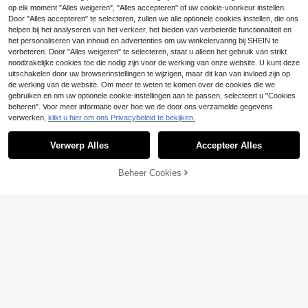
rk damesriem, bohemianstijl riem, A
7
op elk moment "Alles weigeren", "Alles accepteren" of uw cookie-voorkeur instellen.
.98€
-7%
8.59€
merikaanse westernstijl damesacce
Vintage damesriem - Boheemse stij
Door "Alles accepteren" te selecteren, zullen we alle optionele cookies instellen, die ons
ssoire, herfst/winter bruine basis me
l, modieuze holle gesp - Unisex mo
t ronde gesp, taille-corset, jurk-acc
helpen bij het analyseren van het verkeer, het bieden van verbeterde functionaliteit en
5
1 stuks eenvoudige gespriem voor
.90€
-1%
5.98€
dieuze punkrock Y2K-stijl riem - G
essoire, jeans-accessoire, geschikt
het personaliseren van inhoud en advertenties om uw winkelervaring bij SHEIN te
dames, geschikt om te combineren
#4 Bestseller
in Luipaardprint Vrouwen Riemen & Riemen Accessoir
eschikt voor jeans, jurken en vrijetij
voor feest, muziekfestival, vakantie
met jurken
verbeteren. Door "Alles weigeren" te selecteren, staat u alleen het gebruik van strikt
5
dskleding, plus size riem, damesrie
outfits en dagelijks gebruik
.38€
noodzakelijke cookies toe die nodig zijn voor de werking van onze website. U kunt deze
mgesp, modieuze gesp, duurzame
uitschakelen door uw browserinstellingen te wijzigen, maar dit kan van invloed zijn op
band, damesaccessoire
de werking van de website. Om meer te weten te komen over de cookies die we
gebruiken en om uw optionele cookie-instellingen aan te passen, selecteert u "Cookies
beheren". Voor meer informatie over hoe we de door ons verzamelde gegevens
verwerken,
klikt u hier om ons Privacybeleid te bekijken.
Toon vergelijkbare artikelen die op voorraad zijn
Zie alle
Verwerp Alles
Accepteer Alles
Sorry, dit product is uitverkocht.
2/4 Pakken Elastische Onzichtbare
Riem Voor Jeans Zonder Gesp Rekb
#2 Bestseller
in Tape-riemen Vrouwen Riemen & Riemen Accessoires
are Riem Voor Vrouwen En Mannen
(1000+)
Beheer Cookies
UITVERKOCHT
4
.44€
10
1 stuk Punk Style Fashion Party Bij
Sandy abc
eenkomst Westerse Retro Riem, Y2
#2 Bestseller
in Ringetje met oogje Vrouwen Riemen & Riemen Acce
1 stuk damesriem in bruine punk-go
K Dames Riem Geschikt Voor Carn
1 stuk vintage hol ontwerp premium
thic retro vintage stijl met kanten ro
6
27 over
aval, Halloween, Dansfeest, Jeans
.91€
parel tailleketting, geschikt voor str
zenpatroon, geschikt voor jurken, tr
3
.15€
3.18€
8
and, vakantie, feest en dagelijks ge
uien, blouses, dagelijks gebruik, po
.09€
-3%
8.38€
bruik, perfect cadeau voor feestda
diumoptredens, muziekfestivals en
gen
feestjes.