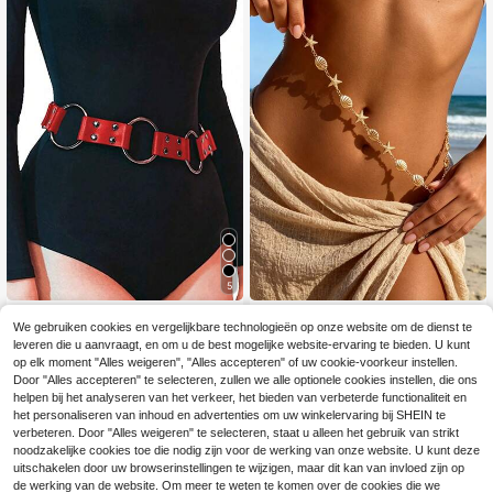
5
1 stuk damesriem, veelzijdig, casua
Een kunstmatige schelp- en stervor
We gebruiken cookies en vergelijkbare technologieën op onze website om de dienst te
l, punkstijl met metalen gesp en klin
mige tailleketting zwemkledingacc
33 over
9 over
leveren die u aanvraagt, en om u de best mogelijke website-ervaring te bieden. U kunt
knagels, western cowboystijl, gesc
essoire, een bohemian-stijl zeester,
5
6
hikt voor dagelijks gebruik en feestj
schelp en parel tailleketting, een stij
op elk moment "Alles weigeren", "Alles accepteren" of uw cookie-voorkeur instellen.
.77€
.43€
es.
lvol strandaccessoire, gouden riem,
Door "Alles accepteren" te selecteren, zullen we alle optionele cookies instellen, die ons
riemen voor dames, riem, tailleketti
helpen bij het analyseren van het verkeer, het bieden van verbeterde functionaliteit en
ng reisbenodigdheden
het personaliseren van inhoud en advertenties om uw winkelervaring bij SHEIN te
verbeteren. Door "Alles weigeren" te selecteren, staat u alleen het gebruik van strikt
noodzakelijke cookies toe die nodig zijn voor de werking van onze website. U kunt deze
uitschakelen door uw browserinstellingen te wijzigen, maar dit kan van invloed zijn op
de werking van de website. Om meer te weten te komen over de cookies die we