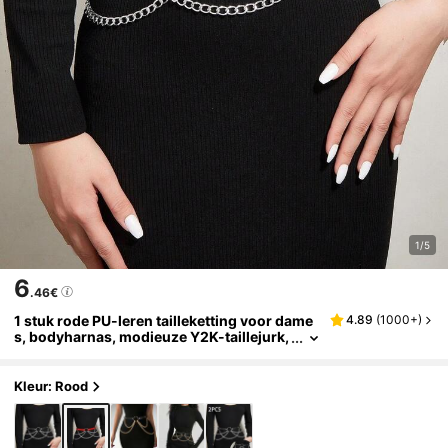
1/5
6
.46€
1 stuk rode PU-leren tailleketting voor dame
4.89
(
1000+
)
s, bodyharnas, modieuze Y2K-taillejurk,
clubaccessoire, herfst, Halloween
Kleur: Rood