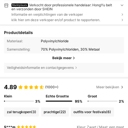
Verkocht door professionele handelaar: HongYu belt
Marktplaats
en verzonden door SHEIN
Informatie en verplichtingen van de verkoper
klik hier om deze verkoper en/of product te rapporteren.
Productdetails
Materiaal:
Polyvinylchloride
Samenstelling:
70% Polyvinylchloriden, 30% Metaal
Bekijk meer
Veiligheidsinformatie en contactgegevens
4.89
(1000+)
Meer bekijken
Klein
Echte Grootte
Groot
3%
95%
2%
zal terugkopen
(3)
prachtige
(22)
outfits voor festivals
(6)
S***m
Kleur: Zwart / Maat: een maat