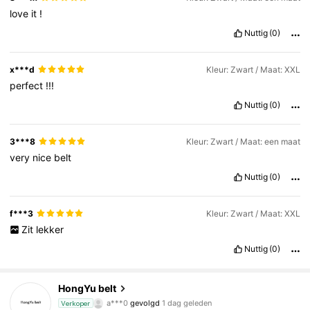
love
it
!
Nuttig
(0)
x***d
Kleur: Zwart / Maat: XXL
perfect
!!!
Nuttig
(0)
3***8
Kleur: Zwart / Maat: een maat
very
nice
belt
Nuttig
(0)
f***3
Kleur: Zwart / Maat: XXL
Zit
lekker
Nuttig
(0)
1.4K Volgers
4.78
HongYu belt
a***0
gevolgd
1 dag geleden
Verkoper
1.4K Volgers
4.78