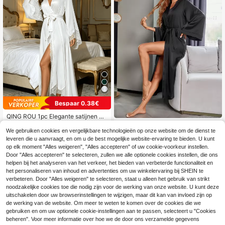
Bespaar 0.38€
QING ROU 1pc Elegante satijnen da
mesjas, zijdezacht, sexy V-hals, eff
#2 Bestseller
in Belmouw Dames nachtkleding
#Tijdloos zwart
en kleur, lichtgewicht, nachtkledin
We gebruiken cookies en vergelijkbare technologieën op onze website om de dienst te
27
LuxeNights Satijnen n
EU Warehouse
g, badjas, bruidsjas, bruidsmeisjesja
.52€
-1%
27.90€
leveren die u aanvraagt, en om u de best mogelijke website-ervaring te bieden. U kunt
achtjapon met riem, luxe loungewe
s, geschikt voor alle seizoenen, incl
20
op elk moment "Alles weigeren", "Alles accepteren" of uw cookie-voorkeur instellen.
.29€
20.49€
ar, comfortabele en elegante herfst
usief tailleband
Door "Alles accepteren" te selecteren, zullen we alle optionele cookies instellen, die ons
details, winterkleding
helpen bij het analyseren van het verkeer, het bieden van verbeterde functionaliteit en
het personaliseren van inhoud en advertenties om uw winkelervaring bij SHEIN te
verbeteren. Door "Alles weigeren" te selecteren, staat u alleen het gebruik van strikt
noodzakelijke cookies toe die nodig zijn voor de werking van onze website. U kunt deze
uitschakelen door uw browserinstellingen te wijzigen, maar dit kan van invloed zijn op
de werking van de website. Om meer te weten te komen over de cookies die we
gebruiken en om uw optionele cookie-instellingen aan te passen, selecteert u "Cookies
beheren". Voor meer informatie over hoe we de door ons verzamelde gegevens