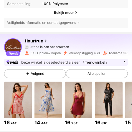
Samenstelling:
100% Polyester
Bekijk meer
Veiligheidsinformatie en contactgegevens
11K Volgers
4.71
Hourtrue
A***a
is aan het browsen
11K Volgers
4.71
5K+ Opnieuw kopen
Verkoopstijging 46%
Toename van v
Deze winkel is geselecteerd als een
「Trendwinkel」
11K Volgers
4.71
Volgend
Alle spullen
11K Volgers
4.71
11K Volgers
4.71
16
14
16
16
15
.74€
.44€
.25€
.81€
11K Volgers
4.71