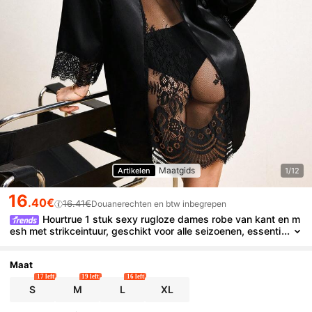
Maatgids
Artikelen
1/12
16
.40€
16.41€
Douanerechten en btw inbegrepen
Hourtrue 1 stuk sexy rugloze dames robe van kant en m
esh met strikceintuur, geschikt voor alle seizoenen, essenti
eel voor thuisgebruik, old money vibe, elegant voor de zom
er
Maat
17 left
19 left
16 left
S
M
L
XL