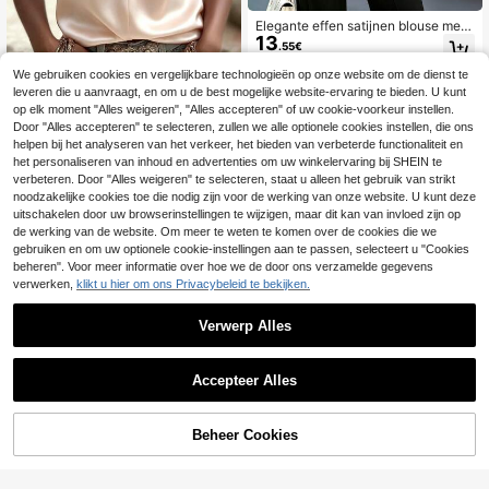
Elegante effen satijnen blouse met
13
V-hals en korte mouwen, geschikt v
.55€
oor kantoor en casual wear, dames
pure satijnen V-hals korte mouwen
We gebruiken cookies en vergelijkbare technologieën op onze website om de dienst te
casual en formele top, dames sierlij
leveren die u aanvraagt, en om u de best mogelijke website-ervaring te bieden. U kunt
ke korte mouwen top, zomerse woo
op elk moment "Alles weigeren", "Alles accepteren" of uw cookie-voorkeur instellen.
n-werkverkeer
SHEIN LUNE Elegante abrikooskleu
Door "Alles accepteren" te selecteren, zullen we alle optionele cookies instellen, die ons
rige zomertop voor dames, casual V
25 over
helpen bij het analyseren van het verkeer, het bieden van verbeterde functionaliteit en
-hals top met korte mouwen voor w
15
het personaliseren van inhoud en advertenties om uw winkelervaring bij SHEIN te
.49€
erk, formele kantoorkleding, luxe fe
verbeteren. Door "Alles weigeren" te selecteren, staat u alleen het gebruik van strikt
est- en socialtop, zakelijke forenze
noodzakelijke cookies toe die nodig zijn voor de werking van onze website. U kunt deze
nkleding
uitschakelen door uw browserinstellingen te wijzigen, maar dit kan van invloed zijn op
de werking van de website. Om meer te weten te komen over de cookies die we
gebruiken en om uw optionele cookie-instellingen aan te passen, selecteert u "Cookies
beheren". Voor meer informatie over hoe we de door ons verzamelde gegevens
verwerken,
klikt u hier om ons Privacybeleid te bekijken.
Verwerp Alles
Accepteer Alles
6
EMERY ROSE Elegant
EU Warehouse
13
dames T-shirt met V-hals, gekruiste
.49€
TOEVOEGEN AAN
Beheer Cookies
SHOP NU
mouwen en effen kleur.
WINKELWAGEN