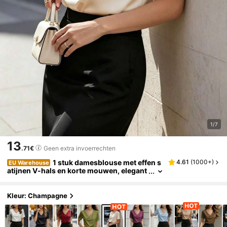
1/7
13
.71€
Geen extra invoerrechten
1 stuk damesblouse met effen s
4.61
(
1000+
)
EU Warehouse
atijnen V-hals en korte mouwen, elegant
en modieus voor dagelijks gebruik, kant
oor, thuis, een date, lente/zomer casual
Kleur: Champagne