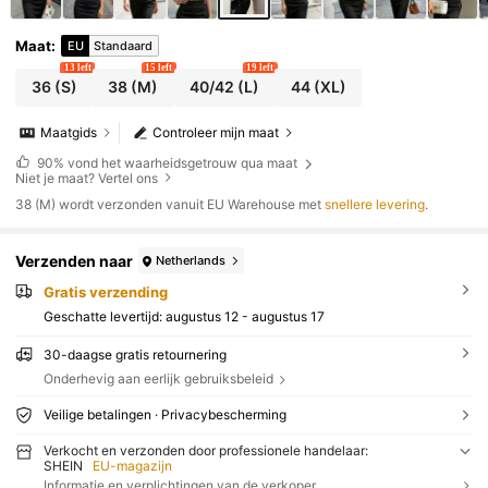
Maat
:
EU
Standaard
13 left
15 left
19 left
36
(S)
38
(M)
40/42
(L)
44
(XL)
Maatgids
Controleer mijn maat
90%
vond het waarheidsgetrouw qua maat
Niet je maat? Vertel ons
​38 (M) wordt verzonden vanuit EU Warehouse met
snellere levering
.
Verzenden naar
Netherlands
Gratis verzending
Geschatte levertijd:
augustus 12 - augustus 17
30-daagse gratis retournering
Onderhevig aan eerlijk gebruiksbeleid
Veilige betalingen · Privacybescherming
Verkocht en verzonden door professionele handelaar:
SHEIN
EU-magazijn
Informatie en verplichtingen van de verkoper