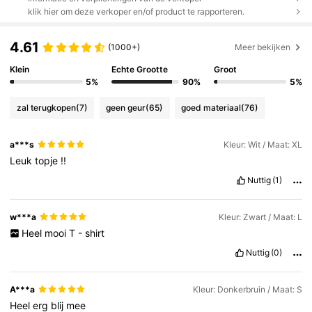
klik hier om deze verkoper en/of product te rapporteren.
4.61
(1000+)
Meer bekijken
Klein
Echte Grootte
Groot
5%
90%
5%
zal terugkopen
(7)
geen geur
(65)
goed materiaal
(76)
a***s
Kleur: Wit / Maat: XL
Leuk
topje
!!
Nuttig
(1)
w***a
Kleur: Zwart / Maat: L
Heel
mooi
T
-
shirt
Nuttig
(0)
A***a
Kleur: Donkerbruin / Maat: S
Heel
erg
blij
mee