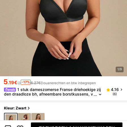
1/9
5
.19€
-17%
6.27€
Douanerechten en btw inbegrepen
1 stuk dameszomerse Franse driehoekige zij
4.16
den draadloze bh, afneembare borstkussens, v
(6)
erstelbare schouderbandjes, casual minimalistis
che effen diepe V-bh
Kleur: Zwart