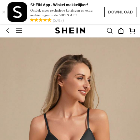
SHEIN App - Winkel makkelijker!
×
Ontdek meer exclusieve kortingen en extra
DOWNLOAD
aanbiedingen in de SHEIN APP!
(5,417)