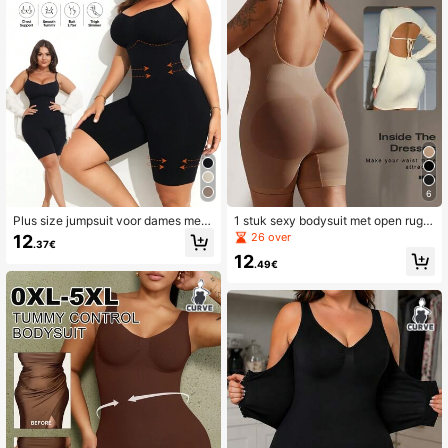
6
Plus size jumpsuit voor dames met
1 stuk sexy bodysuit met open rug v
verstelbare bandjes en corrigerend
oor dames in grote maten, corrigere
26 over
12
.37€
effect
nde shapewear, zomer
12
.49€