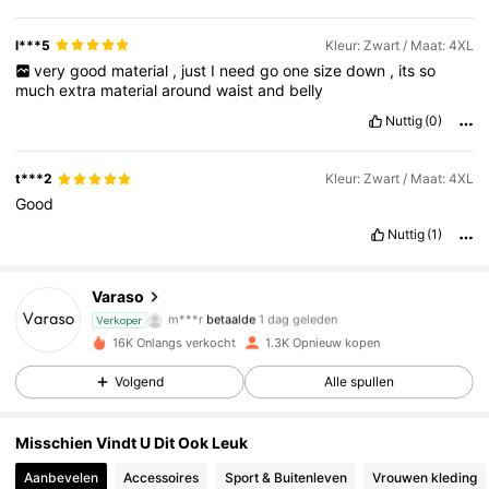
l***5
Kleur: Zwart / Maat: 4XL
very
good
material
,
just
I
need
go
one
size
down
,
its
so
much
extra
material
around
waist
and
belly
Nuttig
(0)
t***2
Kleur: Zwart / Maat: 4XL
Good
Nuttig
(1)
620 Volgers
4.70
Varaso
m***r
betaalde
1 dag geleden
Verkoper
m***2
gevolgd
1 dag geleden
16K Onlangs verkocht
1.3K Opnieuw kopen
620 Volgers
4.70
Volgend
Alle spullen
620 Volgers
4.70
Misschien Vindt U Dit Ook Leuk
620 Volgers
4.70
Aanbevelen
Accessoires
Sport & Buitenleven
Vrouwen kleding