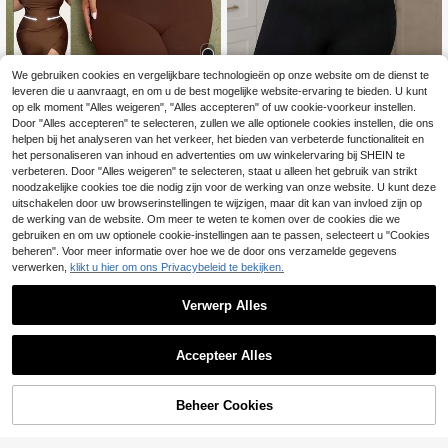
We gebruiken cookies en vergelijkbare technologieën op onze website om de dienst te
leveren die u aanvraagt, en om u de best mogelijke website-ervaring te bieden. U kunt
7
op elk moment "Alles weigeren", "Alles accepteren" of uw cookie-voorkeur instellen.
1 stuk Dames Plus Size Naadloze A
Door "Alles accepteren" te selecteren, zullen we alle optionele cookies instellen, die ons
fslankende Jumpsuit, Taille Vormge
helpen bij het analyseren van het verkeer, het bieden van verbeterde functionaliteit en
11
1 stuk naadloze yoga sportoutfit vo
.55€
vend, Borstliftend, Buik Afvlakkend,
or dames in grote maten, hoge onde
het personaliseren van inhoud en advertenties om uw winkelervaring bij SHEIN te
13
Zomer Bodysuit, PAUKEE
.95€
rsteuning, vochtafvoerend, ademen
verbeteren. Door "Alles weigeren" te selecteren, staat u alleen het gebruik van strikt
d, fitness & outdoor activiteitskledin
noodzakelijke cookies toe die nodig zijn voor de werking van onze website. U kunt deze
g
uitschakelen door uw browserinstellingen te wijzigen, maar dit kan van invloed zijn op
de werking van de website. Om meer te weten te komen over de cookies die we
gebruiken en om uw optionele cookie-instellingen aan te passen, selecteert u "Cookies
beheren". Voor meer informatie over hoe we de door ons verzamelde gegevens
verwerken,
klikt u hier om ons Privacybeleid te bekijken.
Verwerp Alles
Accepteer Alles
Beheer Cookies
TOEVOEGEN AAN WINKELWAGEN
5