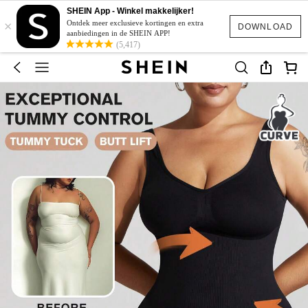
SHEIN App - Winkel makkelijker!
×
Ontdek meer exclusieve kortingen en extra
DOWNLOAD
aanbiedingen in de SHEIN APP!
(5,417)