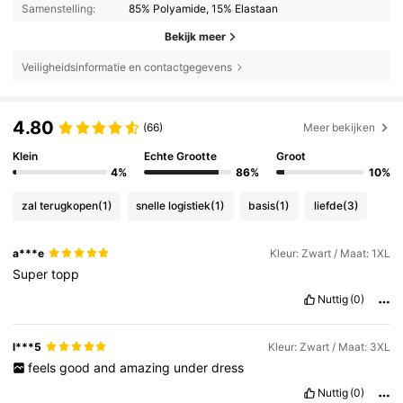
Samenstelling:
85% Polyamide, 15% Elastaan
Bekijk meer
Veiligheidsinformatie en contactgegevens
4.80
(66)
Meer bekijken
Klein
Echte Grootte
Groot
4%
86%
10%
zal terugkopen
(1)
snelle logistiek
(1)
basis
(1)
liefde
(3)
a***e
Kleur: Zwart / Maat: 1XL
Super
topp
Nuttig
(0)
l***5
Kleur: Zwart / Maat: 3XL
feels
good
and
amazing
under
dress
Nuttig
(0)