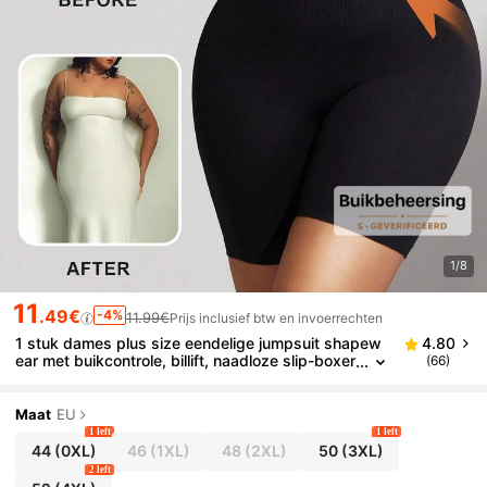
1/8
11
.49€
-4%
11.99€
Prijs inclusief btw en invoerrechten
1 stuk dames plus size eendelige jumpsuit shapew
4.80
ear met buikcontrole, billift, naadloze slip-boxer
(66)
shorts
Maat
EU
1 left
1 left
44
(0XL)
46
(1XL)
48
(2XL)
50
(3XL)
2 left