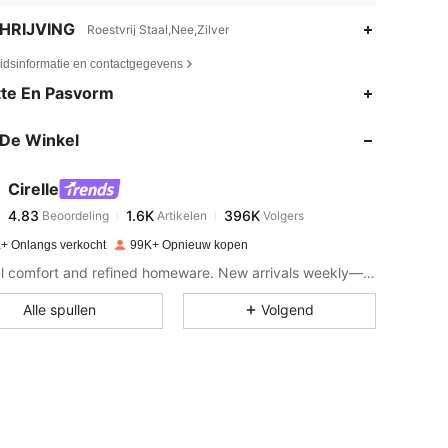
HRIJVING
Roestvrij Staal,Nee,Zilver
eidsinformatie en contactgegevens
4.83
1.6K
396K
te En Pasvorm
De Winkel
4.83
1.6K
396K
Cirelle
4.83
1.6K
396K
Beoordeling
Artikelen
Volgers
d***4
betaalde
1 dag geleden
+ Onlangs verkocht
99K+ Opnieuw kopen
4.83
1.6K
396K
Natural comfort and refined homeware. New arrivals weekly—follow for updates!
Alle spullen
Volgend
4.83
1.6K
396K
4.83
1.6K
396K
4.83
1.6K
396K