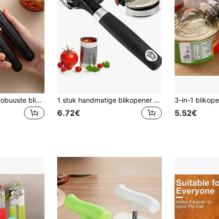
3-in-1 blikopener, robuuste blikopener, multifunctionele blikopener, geschikt voor ouderen en mensen met zwakke handen, handmatige multifunctionele blikopener, toepasbaar voor thuis, keuken, restaurant, keukengadget, betaalbare prijs, kerstfeestartikelen, keukenaccessoire, kerstcadeau
1 stuk handmatige blikopener van roestvrij staal, multifunctioneel ontwerp met zijsnede, gladde randen, ergonomisch met grote knop en comfortabele antislipgreep, flesopener, ophangmogelijkheid, stevige constructie, keukengadget
6.72€
5.52€