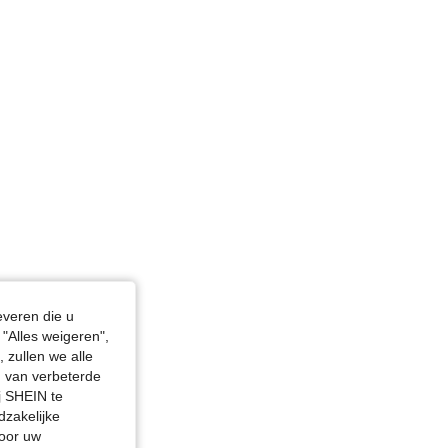
everen die u
"Alles weigeren",
 zullen we alle
en van verbeterde
j SHEIN te
dzakelijke
door uw