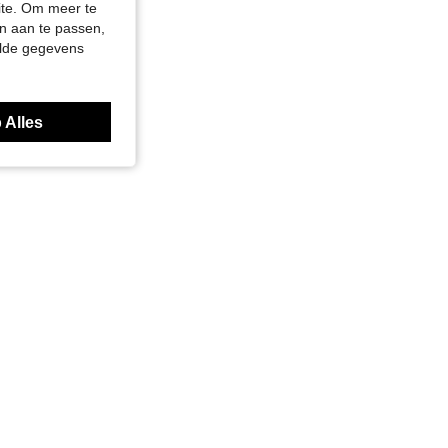
site. Om meer te
n aan te passen,
elde gegevens
 Alles