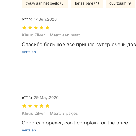
trouw aan het beeld (5)
betaalbare (4)
duurzaam (9)
s***o
17 Jun,2026
Kleur: Zilver, Maat: een maat
Kleur:
Zilver
Maat:
een maat
Спасибо большое все пришло супер очень до
Vertalen
e***a
29 May,2026
Kleur: Zilver, Maat: 2 pakjes
Kleur:
Zilver
Maat:
2 pakjes
Good can opener, can’t complain for the price
Vertalen