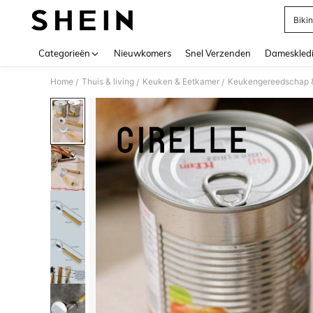
Bikin
Use up 
Categorieën
Nieuwkomers
Snel Verzenden
Dameskled
Home
Thuis & living
Keuken & Eetkamer
Keukengereedschap 
/
/
/