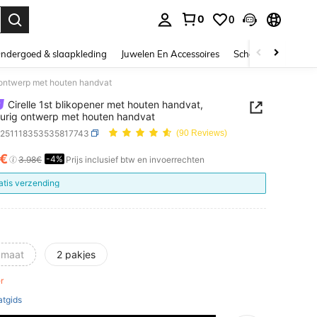
0
0
nden. Press Enter to select.
ndergoed & slaapkleding
Juwelen En Accessoires
Schoonheid & gezo
g ontwerp met houten handvat
Cirelle 1st blikopener met houten handvat,
eurig ontwerp met houten handvat
h251118353535817743
(90 Reviews)
1€
-4%
ICE AND AVAILABILITY
3.98€
Prijs inclusief btw en invoerrechten
atis verzending
 maat
2 pakjes
er
tgids