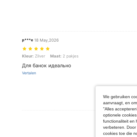
p***e
18 May,2026
Kleur: Zilver, Maat: 2 pakjes
Kleur:
Zilver
Maat:
2 pakjes
Для банок идеально
Vertalen
We gebruiken cook
aanvraagt, en om 
"Alles accepteren
optionele cookies
Meer Beoordeling
functionaliteit e
verbeteren. Door 
cookies toe die n