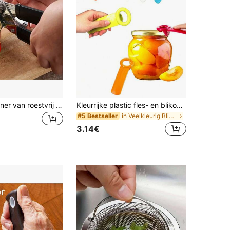
3-in-1 blikopener van roestvrij staal - Gemakkelijk vast te pakken, multifunctioneel handgereedschap voor in de keuken, moeiteloos openen
Kleurrijke plastic fles- en blikopener - Ergonomisch, antislip handmatig keukengereedschap, geschikt voor bier, lipjes en draaidoppen, gemakkelijk te gebruiken, ideaal voor thuis en in de horeca.
in Veelkleurig Blikopeners
#5 Bestseller
3.14€