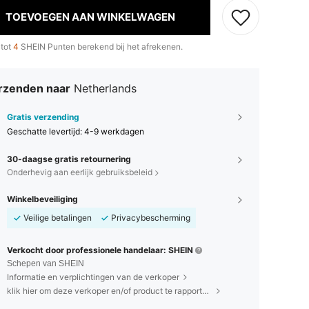
TOEVOEGEN AAN WINKELWAGEN
 tot
4
SHEIN Punten berekend bij het afrekenen.
rzenden naar
Netherlands
Gratis verzending
Geschatte levertijd:
4-9 werkdagen
30-daagse gratis retournering
Onderhevig aan eerlijk gebruiksbeleid
Winkelbeveiliging
Veilige betalingen
Privacybescherming
Verkocht door professionele handelaar: SHEIN
Schepen van SHEIN
Informatie en verplichtingen van de verkoper
klik hier om deze verkoper en/of product te rapporteren.