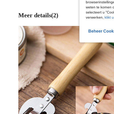
browserinstelling
weten te komen o
selecteert u "Co
Meer details(2)
verwerken,
klikt 
Beheer Cook