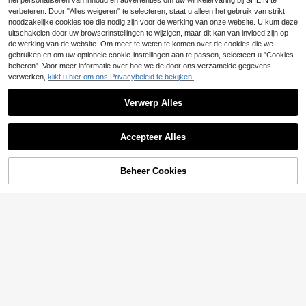
3
klein spook kleurrijk glas zonnevan
het personaliseren van inhoud en advertenties om uw winkelervaring bij SHEIN te
.93€
ger, helende stijl Halloween kamer
verbeteren. Door "Alles weigeren" te selecteren, staat u alleen het gebruik van strikt
muur raam hangende decoratie, da
noodzakelijke cookies toe die nodig zijn voor de werking van onze website. U kunt deze
gelijkse decoratie en Halloween ca
uitschakelen door uw browserinstellingen te wijzigen, maar dit kan van invloed zijn op
deau
de werking van de website. Om meer te weten te komen over de cookies die we
gebruiken en om uw optionele cookie-instellingen aan te passen, selecteert u "Cookies
beheren". Voor meer informatie over hoe we de door ons verzamelde gegevens
verwerken,
klikt u hier om ons Privacybeleid te bekijken.
Verwerp Alles
Accepteer Alles
1 stuk 3 meter Hawaiiaanse Luau z
omer tiki bar tropische feestdecorat
33 over
Beheer Cookies
TOEVOEGEN AAN WINKELWAGEN
ie, tropische eiland strandbenodigd
4
.93€
-1%
4.98€
heden papieren handdoek kleurrijk
e bloemenslinger, veelkleurige bloe
menslinger banner, tropische verjaa
rdagsfeest bruiloft feestdecoratie, h
uisdecoratie, kamerdecoratie, wand
2D Plat - 2 stuks 40 cm houten tiki-
decoratie, afstudeercadeau
masker wanddecoratie, tiki-totemm
23 over
asker voor feestjes, strand, bar, han
10
.71€
gende decoratie, geschikt voor 11 f
estivals