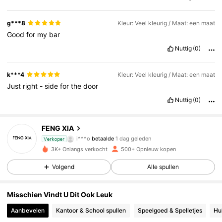
g***8
Kleur: Veel kleurig / Maat: een maat
Good
for
my
bar
Nuttig
(0)
k***4
Kleur: Veel kleurig / Maat: een maat
Just
right
-
side
for
the
door
Nuttig
(0)
FENG XIA
61 Volgers
4.88
i***o
betaalde
1 dag geleden
Verkoper
G***a
gevolgd
1 dag geleden
3K+ Onlangs verkocht
500+ Opnieuw kopen
61 Volgers
4.88
Volgend
Alle spullen
61 Volgers
4.88
Misschien Vindt U Dit Ook Leuk
61 Volgers
4.88
Aanbevelen
Kantoor & School spullen
Speelgoed & Spelletjes
Hu