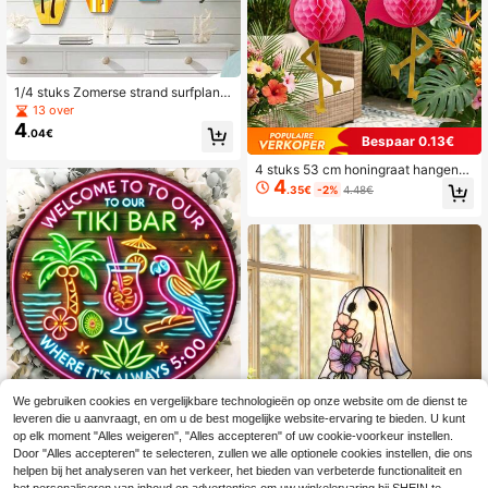
1/4 stuks Zomerse strand surfplank
houten wanddecoratie, zomerse gol
13 over
f palmboom teenslipper wanddecor
4
.04€
atie, geschikt voor zomerse decorat
Bespaar 0.13€
ie, woonkamer, slaapkamer, studeer
kamer, thuisbar, verjaardagsfeestje,
4 stuks 53 cm honingraat hangend
4
perfect cadeau voor de lente/zomer
e decoraties, Hawaïaans verjaarda
.35€
-2%
4.48€
gscadeau, populaire feestartikelen,
slinger, cadeau - Roze flamingo hon
ingraatballen zomer strandfeest ver
jaardagsdecoratie - Grote 3D hang
ende flamingo honingraatdecoratie
We gebruiken cookies en vergelijkbare technologieën op onze website om de dienst te
1 stuk "Welkom in onze Tiki Bar" ro
leveren die u aanvraagt, en om u de best mogelijke website-ervaring te bieden. U kunt
nd metalen bord - 8x8 inch, UV- en
32 over
op elk moment "Alles weigeren", "Alles accepteren" of uw cookie-voorkeur instellen.
krasbestendig, gemakkelijk op te h
4
Door "Alles accepteren" te selecteren, zullen we alle optionele cookies instellen, die ons
.63€
-1%
4.68€
angen, geschikt voor binnen- en bu
helpen bij het analyseren van het verkeer, het bieden van verbeterde functionaliteit en
1 stuk vintage macaron bloem
NEW
itendecoratie