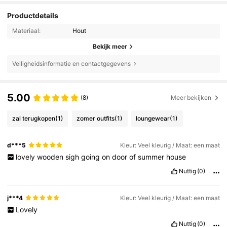
Productdetails
Materiaal:
Hout
Bekijk meer
Veiligheidsinformatie en contactgegevens
5.00
(8)
Meer bekijken
zal terugkopen
(1)
zomer outfits
(1)
loungewear
(1)
d***5
Kleur: Veel kleurig / Maat: een maat
lovely
wooden
sigh
going
on
door
of
summer
house
Nuttig
(0)
j***4
Kleur: Veel kleurig / Maat: een maat
Lovely
Nuttig
(0)