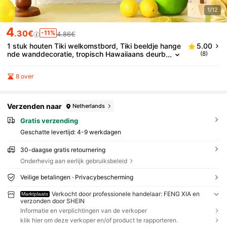
1/12
4
.30€
-11%
4.86€
1 stuk houten Tiki welkomstbord, Tiki beeldje hange
5.00
nde wanddecoratie, tropisch Hawaiiaans deurb
(8)
ordje, zomerse Hawaii feestdecoratie, binnen-
en buitendecoratie voor huis, tuin, terras, Tiki bar, ru
8 over
stiek houten hangend ornament voor bij het zwemb
ad, luau feest, achtertuin, woonkamer, entree
Verzenden naar
Netherlands
Gratis verzending
Geschatte levertijd:
4-9 werkdagen
30-daagse gratis retournering
Onderhevig aan eerlijk gebruiksbeleid
Veilige betalingen · Privacybescherming
Verkocht door professionele handelaar: FENG XIA en
Marktplaats
verzonden door SHEIN
Informatie en verplichtingen van de verkoper
klik hier om deze verkoper en/of product te rapporteren.