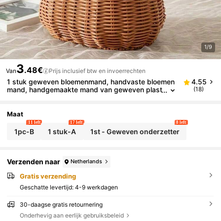
1/9
3
.48€
Van
Prijs inclusief btw en invoerrechten
1 stuk geweven bloemenmand, handvaste bloemen
4.55
mand, handgemaakte mand van geweven plast
(18)
ic, bloemenmand voor thuis, bruiloftsseizoen, g
eschikt voor strand, kamperen, tuinfeest - duurzam
e en stevige opbergmand, Europese stijl buitenactiv
Maat
iteit cadeau, handgeweven textuur, geschikt voor pi
11 left
17 left
8 left
cknick en feest, modieuze en praktische mand, cad
1pc-B
1 stuk-A
1st - Geweven onderzetter
eaumand, handvaste mand, picknickmand voor mei
sjes, oogstmand, donkere lichtgewicht maaltijdman
d, cadeaumand, tuinfeest fotorekwisiet, opbergcad
eau voor thuis
Verzenden naar
Netherlands
Gratis verzending
Geschatte levertijd:
4-9 werkdagen
30-daagse gratis retournering
Onderhevig aan eerlijk gebruiksbeleid