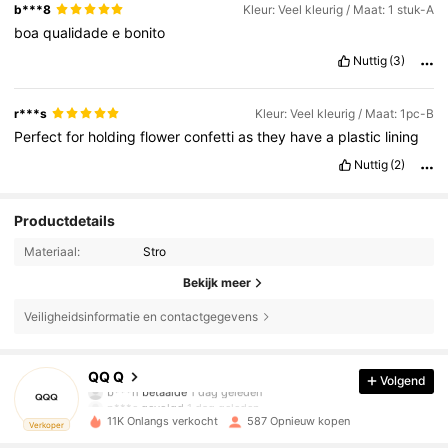
b***8
Kleur: Veel kleurig / Maat: 1 stuk-A
boa
qualidade
e
bonito
Nuttig
(3)
r***s
Kleur: Veel kleurig / Maat: 1pc-B
Perfect
for
holding
flower
confetti
as
they
have
a
plastic
lining
Nuttig
(2)
Productdetails
Materiaal:
Stro
Bekijk meer
Veiligheidsinformatie en contactgegevens
232 Volgers
4.67
QQ Q
Volgend
b***h
betaalde
1 dag geleden
p***e
gevolgd
1 dag geleden
232 Volgers
4.67
11K Onlangs verkocht
587 Opnieuw kopen
Verkoper