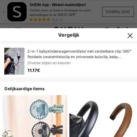
SHEIN App - Winkel makkelijker!
×
Ontdek meer exclusieve kortingen en extra
DOWNLOAD
aanbiedingen in de SHEIN APP!
(5,417)
Vergelijk
2-in-1 babykinderwagenventilator met verstelbare clip: 360°
flexibele zwanenhalsclip en universele buisclip, baby
buitensportuitrusting, praktisch baby shower cadeau
Diverse stijlen en kleuren
11.17€
Gelijkaardige items