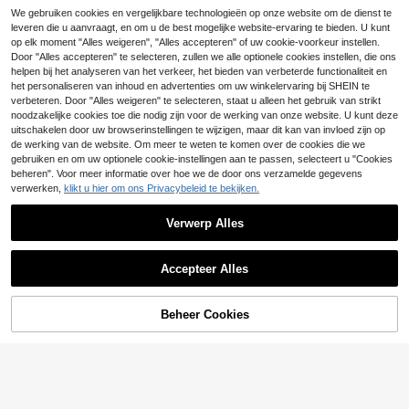
1 stuk bekerhouder voor kinderwag
Bekerhouder voor kinderwagen, loo
We gebruiken cookies en vergelijkbare technologieën op onze website om de dienst te
en, opbergvak voor flessen, bekerh
pstoel, waterfleshouder, bekerhoud
13
#3 Bestseller
in Jongens Accessoires voor kinderwagens
leveren die u aanvraagt, en om u de best mogelijke website-ervaring te bieden. U kunt
.46€
13.47€
ouder voor water en thee voor kind
er voor elektrische auto, kinderwag
2 stuks kinderwagenhaken, rugzak
op elk moment "Alles weigeren", "Alles accepteren" of uw cookie-voorkeur instellen.
5
eren, 2-in-1 koffiebekerhouder acc
en, accessoires voor het opbergen
.97€
hanghaak, universele kinderwagen
#1 Bestseller
in Jongens Opbergers en organizers voor kinderwage
Door "Alles accepteren" te selecteren, zullen we alle optionele cookies instellen, die ons
essoire voor ouders
van een melkfles
accessoirehaken
(1000+)
helpen bij het analyseren van het verkeer, het bieden van verbeterde functionaliteit en
het personaliseren van inhoud en advertenties om uw winkelervaring bij SHEIN te
5
.09€
verbeteren. Door "Alles weigeren" te selecteren, staat u alleen het gebruik van strikt
noodzakelijke cookies toe die nodig zijn voor de werking van onze website. U kunt deze
1st Zwarte Kinderwagen Zonnesch
uitschakelen door uw browserinstellingen te wijzigen, maar dit kan van invloed zijn op
erm, Extra Groot & Lang, Zonweren
#4 Bestseller
in Jongens Accessoires voor kinderwagens
de werking van de website. Om meer te weten te komen over de cookies die we
d, UV-bescherming
8
gebruiken en om uw optionele cookie-instellingen aan te passen, selecteert u "Cookies
.79€
beheren". Voor meer informatie over hoe we de door ons verzamelde gegevens
verwerken,
klikt u hier om ons Privacybeleid te bekijken.
Verwerp Alles
Toon vergelijkbare artikelen die op voorraad zijn
Zie alle
1 stuk muggennet voor kinderwage
n, volledig dekkend muggennet me
Accepteer Alles
6
.87€
-2%
7.08€
Sorry, dit product is uitverkocht.
t bloemenprint voor pasgeborenen,
1 stuk zwart dienblad voor kinderw
anti-muggenkap voor kinderwage
agen, universeel afneembaar eetbla
16
.02€
16.18€
n, universeel voor kinderwagen
d voor kinderwagen, geschikt voor
Beheer Cookies
UITVERKOCHT
dagelijks gebruik en uitstapjes.
Muskietennet voor kinderwagen -
Multifunctionele babykinderwagen
Perfect insectennet voor kinderwa
5
bekerhouder & telefoonhouder, met
.08€
#2 Bestseller
in Jongens Accessoires voor kinderwagens