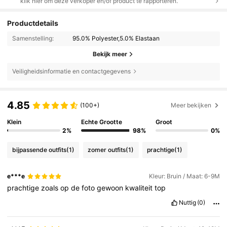
klik hier om deze verkoper en/of product te rapporteren.
Productdetails
Samenstelling:
95.0% Polyester,5.0% Elastaan
Bekijk meer
Veiligheidsinformatie en contactgegevens
4.85
(100+)
Meer bekijken
Klein
Echte Grootte
Groot
2%
98%
0%
bijpassende outfits
(1)
zomer outfits
(1)
prachtige
(1)
e***e
Kleur: Bruin / Maat: 6-9M
prachtige
zoals
op
de
foto
gewoon
kwaliteit
top
Nuttig
(0)