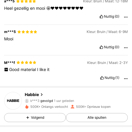
a***5
Kleur: Bruin / Maat: 12-18M
Heel
gezellig
en
mooi
🤩❤️❤️❤️❤️❤️❤️❤️❤️
Nuttig
(0)
m***5
Kleur: Bruin / Maat: 6-9M
Mooi
Nuttig
(0)
M***f
Kleur: Bruin / Maat: 2-3Y
Good
material
I
like
it
Nuttig
(1)
62K Volgers
4.89
Habbie
a***r
is aan het browsen
62K Volgers
4.89
500K+ Onlangs verkocht
500K+ Opnieuw kopen
Volgend
Alle spullen
62K Volgers
4.89