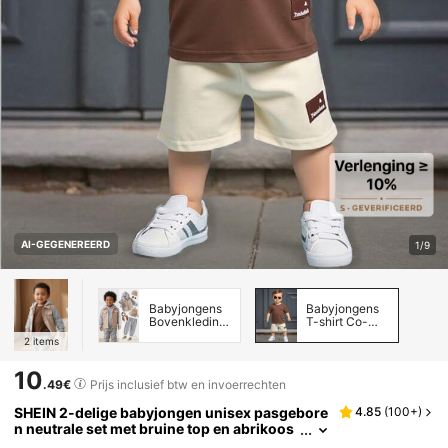
AI-GEGENEREERD
1/9
Babyjongens
Babyjongens
Bovenkleding
T-shirt Co-
Co-ords
ords
2
items
10
.49€
Prijs inclusief btw en invoerrechten
SHEIN 2-delige babyjongen unisex pasgebore
4.85
(
100+
)
n neutrale set met bruine top en abrikoos
kleurige shorts met letterpatches, alle bru