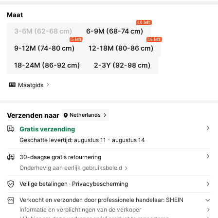
intinten, zomerse casual vakantie sportkledin
g
Maat
10 left
3-6M
(62-68 cm)
6-9M
(68-74 cm)
5 left
16 left
9-12M
(74-80 cm)
12-18M
(80-86 cm)
18-24M
(86-92 cm)
2-3Y
(92-98 cm)
Maatgids
Verzenden naar
Netherlands
Gratis verzending
Geschatte levertijd:
augustus 11 - augustus 14
30-daagse gratis retournering
Onderhevig aan eerlijk gebruiksbeleid
Veilige betalingen · Privacybescherming
Verkocht en verzonden door professionele handelaar: SHEIN
Informatie en verplichtingen van de verkoper