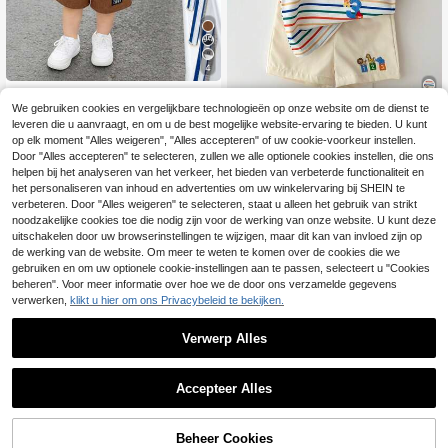
4
SHEIN 2-delige set voor babyjonge
ns, casual zomerse outfit: shirt met
We gebruiken cookies en vergelijkbare technologieën op onze website om de dienst te
13
.49€
kleurblokken en short met elastisch
leveren die u aanvraagt, en om u de best mogelijke website-ervaring te bieden. U kunt
12
e tailleband. Geschikt voor verjaard
op elk moment "Alles weigeren", "Alles accepteren" of uw cookie-voorkeur instellen.
agsfeestjes, raves, avondfeesten, o
Playful Pals
Door "Alles accepteren" te selecteren, zullen we alle optionele cookies instellen, die ons
ptredens, bruiloften, babyshowers e
helpen bij het analyseren van het verkeer, het bieden van verbeterde functionaliteit en
SHEIN Playful Pals 2 s
EU Warehouse
n eerste verjaardagsvieringen.
tuks/set Schattige babyjongen gest
het personaliseren van inhoud en advertenties om uw winkelervaring bij SHEIN te
9
.99€
reepte tanktop & short set, gebroke
verbeteren. Door "Alles weigeren" te selecteren, staat u alleen het gebruik van strikt
n wit katoen gebreide outfit, cartoo
noodzakelijke cookies toe die nodig zijn voor de werking van onze website. U kunt deze
n dierenborduurwerk, elastische tail
uitschakelen door uw browserinstellingen te wijzigen, maar dit kan van invloed zijn op
le, zomerse casual strandkleding
de werking van de website. Om meer te weten te komen over de cookies die we
gebruiken en om uw optionele cookie-instellingen aan te passen, selecteert u "Cookies
beheren". Voor meer informatie over hoe we de door ons verzamelde gegevens
verwerken,
klikt u hier om ons Privacybeleid te bekijken.
Verwerp Alles
Accepteer Alles
Beheer Cookies
TOEVOEGEN AAN WINKELWAGEN