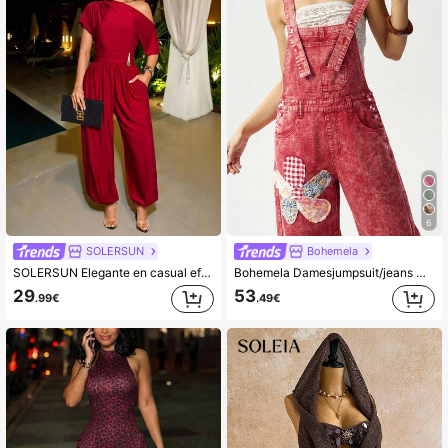
6
SOLERSUN
Bohemela
SOLERSUN Elegante en casual effen rode jumpsuit voor dames met één schouder, metalen gespaccent en losvallende lantaarnbroek. Een elegant zomeritem voor dagelijks woon-werkverkeer, casual uitjes en speciale gelegenheden, waaronder het feest- en bruidseizoen en de AR Saint John-vieringen. Een elegante en luxe keuze voor formele ceremonies en afstudeerevenementen.
Bohemela Damesjumpsuit/jeans met bloemenborduursel en knoopzakken
29
53
.99€
.49€