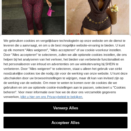
We gebruiken cookies en vergelijkbare technologieën op onze website om de dienst te
leveren die u aanvraagt, en om u de best mogelijke website-ervaring te bieden. U kunt
op elk moment "Alles weigeren", "Alles accepteren" of uw cookie-voorkeur instellen.
DOUCIU Apparel Store
Soleia
Door "Alles accepteren" te selecteren, zullen we alle optionele cookies instellen, die ons
DOUCIU Luipaardprint Slim Fit Rugloze Sexy Halterneck 3/4 Lengte Jumpsuit Nachtclubstijl
Soleia Dames Romantische Vakantie Sexy Retro Muziekfestival Feest Sequin Drapeerde Hals Capuchon Sequin Cup Mini Trekkoord Jumpsuit Tropische Vakantie Date Middagthee Strand Cruise Vakantie Roadtrip Stads Vakantie Muziekfestival Outfit Feest Bohemien Hippie Western Carnaval Zonder Vulling
helpen bij het analyseren van het verkeer, het bieden van verbeterde functionaliteit en
het personaliseren van inhoud en advertenties om uw winkelervaring bij SHEIN te
15
27
.85€
.49€
verbeteren. Door "Alles weigeren" te selecteren, staat u alleen het gebruik van strikt
noodzakelijke cookies toe die nodig zijn voor de werking van onze website. U kunt deze
uitschakelen door uw browserinstellingen te wijzigen, maar dit kan van invloed zijn op
de werking van de website. Om meer te weten te komen over de cookies die we
gebruiken en om uw optionele cookie-instellingen aan te passen, selecteert u "Cookies
beheren". Voor meer informatie over hoe we de door ons verzamelde gegevens
verwerken,
klikt u hier om ons Privacybeleid te bekijken.
Verwerp Alles
Accepteer Alles