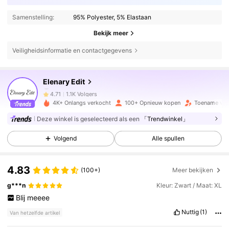
Samenstelling:
95% Polyester, 5% Elastaan
Bekijk meer
Veiligheidsinformatie en contactgegevens
1.1K Volgers
4.71
Elenary Edit
1.1K Volgers
4.71
4K+ Onlangs verkocht
100+ Opnieuw kopen
Toename van
1.1K Volgers
4.71
Deze winkel is geselecteerd als een
「Trendwinkel」
Volgend
Alle spullen
1.1K Volgers
4.71
4.83
1.1K Volgers
4.71
(100+)
Meer bekijken
g***n
Kleur: Zwart / Maat: XL
1.1K Volgers
4.71
Blij
meeee
Nuttig
(1)
Van hetzelfde artikel
1.1K Volgers
4.71