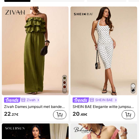
11
Zivah
SHEIN BAE
Zivah Dames jumpsuit met bandeau-halslijn en ruches aan de zoom in effen kleur, geschikt voor dagelijks gebruik.
SHEIN BAE Elegante witte jumpsuit met zwarte stippen en tailleband, retro, voor zomerse vakanties, modieuze uitstapjes, cocktailfeestjes, dates en formele evenementen
22
20
.27€
.49€