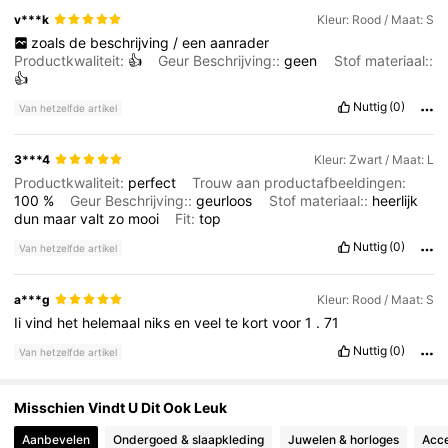
v***k
Kleur: Rood / Maat: S
1.1K Volgers
4.71
zoals
de
beschrijving
/
een
aanrader
Productkwaliteit:
👍
Geur Beschrijving::
geen
Stof materiaal::
👍
1.1K Volgers
4.71
Nuttig
(0)
Van hetzelfde artikel
1.1K Volgers
4.71
3***4
Kleur: Zwart / Maat: L
Productkwaliteit:
perfect
Trouw aan productafbeeldingen:
1.1K Volgers
4.71
100
%
Geur Beschrijving::
geurloos
Stof materiaal::
heerlijk
dun
maar
valt
zo
mooi
Fit:
top
Nuttig
(0)
Van hetzelfde artikel
a***g
Kleur: Rood / Maat: S
Ii
vind
het
helemaal
niks
en
veel
te
kort
voor
1
.
71
Nuttig
(0)
Van hetzelfde artikel
Misschien Vindt U Dit Ook Leuk
Aanbevelen
Ondergoed & slaapkleding
Juwelen & horloges
Acce