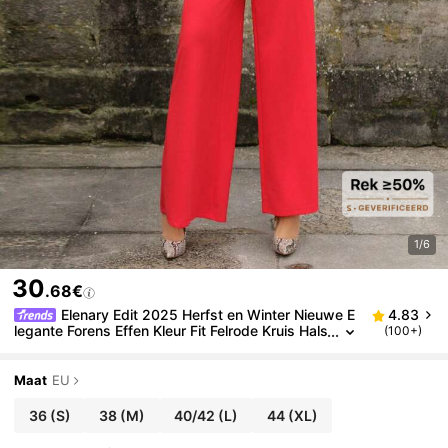
1/6
30
.68€
Elenary Edit 2025 Herfst en Winter Nieuwe E
4.83
legante Forens Effen Kleur Fit Felrode Kruis Hals
(100+)
lijn & Kwastje Lange Mouwen Dames Jumpsuit,
Geschikt Voor Feesten En Dagelijkse Uitjes, Country
Concert Outfit, Halloween, Kerstmis, Avondje Uit, Br
Maat
EU
uiloftsgastenjurk, Verjaardagsjurk, Brunch Outfits V
oor Vrouwen, Dagelijkse Uitjes -A
36
(S)
38
(M)
40/42
(L)
44
(XL)