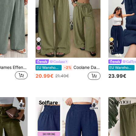
37
23
Coolane
GalTy
Solflare Plus Size Dames Effen Kleur Trekkoord Taille Casual Veelzijdige Dagelijkse Kleding Wijde Broek
Coolane Dames Plus Size Zomer Herfst Uitgaan Vakantie Casual Boho Oversized Broek met Trekkoord in de Taille Katoen Losse Hoge Taille Olijfgroen
G
EU Warehouse
-2%
EU Warehouse
20.99€
23.99€
21.49€