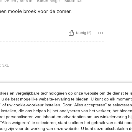
:
126 cm / 49.6 in
Kleur:
Beige
Maat:
3XL
r een mooie broek voor de zomer.
Nuttig (2)
:
3XL
ies en vergelijkbare technologieën op onze website om de dienst te l
Nuttig (1)
u de best mogelijke website-ervaring te bieden. U kunt op elk moment 
" of uw cookie-voorkeur instellen. Door "Alles accepteren" te selecteren,
 instellen, die ons helpen bij het analyseren van het verkeer, het bied
en Bekijken
n het personaliseren van inhoud en advertenties om uw winkelervaring bi
"Alles weigeren" te selecteren, staat u alleen het gebruik van strikt noo
odig zijn voor de werking van onze website. U kunt deze uitschakelen 