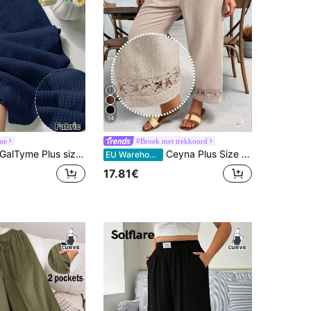
14
me
#Broek met trekkoord
alTyme Plus size damesbroek met trekkoord in de taille, casual en veelzijdig voor dagelijks gebruik.
Ceyna Plus Size Bubble Crinkle Hollow Floral Trim Drawstring Casual Pants, Veelzijdig voor Lente/Zomer Dames Zomerbroek Boho Broek Dames Casual Broek Dames Linnen Broek Zomerbroek Textuurstof Kant Kanten Patch Dames Broek Casual Broek met Kanten Details Geschikt voor Lente en Zomer Boho Broek voor Dames Zomerbroek met Kanten Broek voor Dames Casual Broek met Kanten Afwerking Dames Broek Casual
EU Warehouse
17.81€