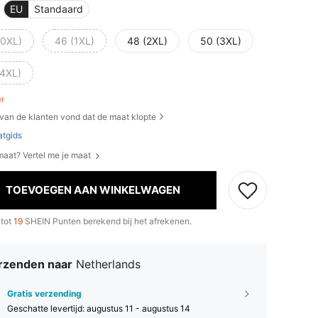
EU
Standaard
(0XL)
46 (1XL)
48 (2XL)
50 (3XL)
(4XL)
er
van de klanten vond dat de maat klopte
tgids
 maat? Vertel me je maat
TOEVOEGEN AAN WINKELWAGEN
 tot
19
SHEIN Punten berekend bij het afrekenen.
rzenden naar
Netherlands
Gratis verzending
Geschatte levertijd:
augustus 11 - augustus 14