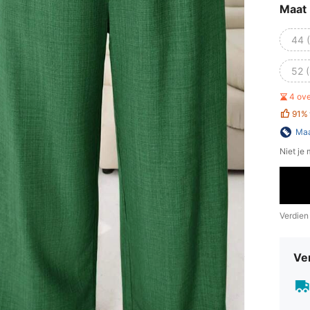
Maat
44 
52 
4 ov
91%
Maa
Niet je
Verdien
Ve