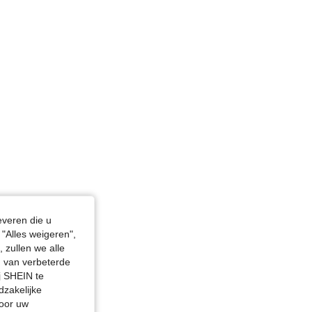
everen die u
"Alles weigeren",
 zullen we alle
en van verbeterde
j SHEIN te
dzakelijke
door uw