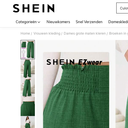
Culo
Use up 
Categorieën
Nieuwkomers
Snel Verzenden
Dameskled
Home
Vrouwen kleding
Dames grote maten kleren
Broeken in 
/
/
/