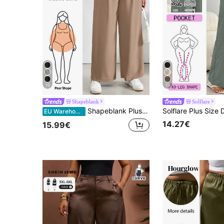
10
19
Shapeblank
Solflare
Shapeblank Plus size dames lente en zomer mode casual los comfortabel coole dagelijkse basic abrikooskleurige broek met elastische taille en wijde pijpen, minimalistische stijl, baggy broek, werkbroek, Europese zomer, vakantie dames, wijde broek voor dames
EU Warehouse
14.27€
15.99€