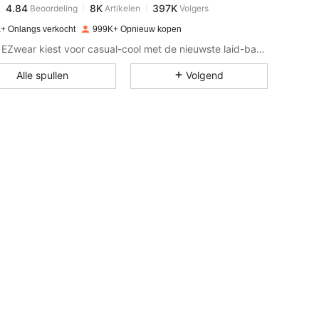
c***s
betaalde
1 dag geleden
+ Onlangs verkocht
999K+ Opnieuw kopen
4.84
8K
397K
SHEIN EZwear kiest voor casual-cool met de nieuwste laid-back kleding.
Alle spullen
Volgend
4.84
8K
397K
4.84
8K
397K
4.84
8K
397K
4.84
8K
397K
4.84
8K
397K
4.84
8K
397K
Borstbeeld: 126 cm / 49.6 in, Kleur: Beige, Maat: 3XL