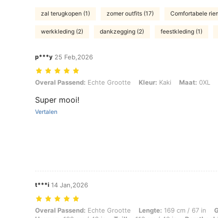
zal terugkopen (1)
zomer outfits (17)
Comfortabele riem
werkkleding (2)
dankzegging (2)
feestkleding (1)
p***y
25 Feb,2026
Overal Passend: Echte Grootte, Kleur: Kaki, Maat: 0XL
Overal Passend:
Echte Grootte
Kleur:
Kaki
Maat:
0XL
Super mooi!
Vertalen
t***i
14 Jan,2026
Overal Passend: Echte Grootte, Lengte: 169 cm / 67 in, Gewicht: 95 k
Overal Passend:
Echte Grootte
Lengte:
169 cm / 67 in
G