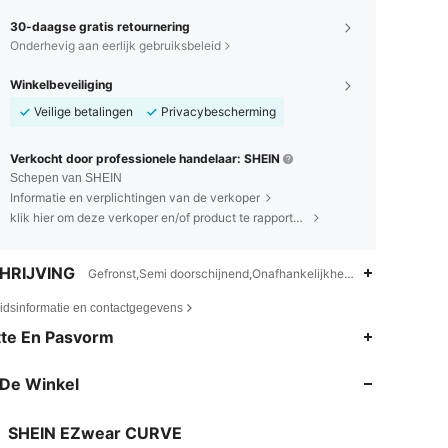
30-daagse gratis retournering
Onderhevig aan eerlijk gebruiksbeleid
Winkelbeveiliging
Veilige betalingen
Privacybescherming
Verkocht door professionele handelaar: SHEIN
Schepen van SHEIN
Informatie en verplichtingen van de verkoper
klik hier om deze verkoper en/of product te rapporteren.
HRIJVING
Gefronst,Semi doorschijnend,Onafhankelijkheidsdag
eidsinformatie en contactgegevens
4.84
8K
397K
te En Pasvorm
De Winkel
4.84
8K
397K
SHEIN EZwear CURVE
4.84
8K
397K
Beoordeling
Artikelen
Volgers