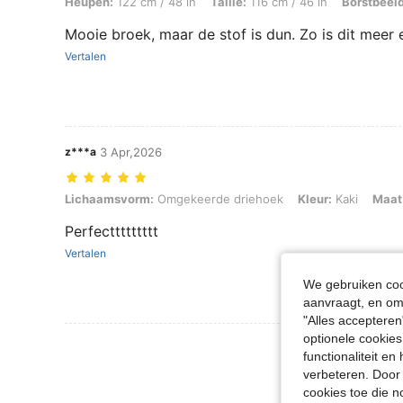
Heupen:
122 cm / 48 in
Taille:
116 cm / 46 in
Borstbeeld
Mooie broek, maar de stof is dun. Zo is dit mee
Vertalen
z***a
3 Apr,2026
Lichaamsvorm: Omgekeerde driehoek, Kleur: Kaki, Maat: 3XL
Lichaamsvorm:
Omgekeerde driehoek
Kleur:
Kaki
Maat
Perfecttttttttt
Vertalen
We gebruiken cook
aanvraagt, en om 
"Alles accepteren
optionele cookies
Meer Beoordeling
functionaliteit e
verbeteren. Door 
cookies toe die n