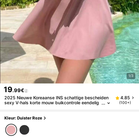
1/3
19
.99€
2025 Nieuwe Koreaanse INS schattige bescheiden
4.85
sexy V-hals korte mouw buikcontrole eendelig
(100+)
badpak voor vrouwen
Kleur: Duister Roze