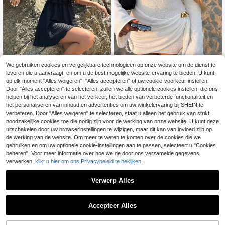
We gebruiken cookies en vergelijkbare technologieën op onze website om de dienst te
leveren die u aanvraagt, en om u de best mogelijke website-ervaring te bieden. U kunt
op elk moment "Alles weigeren", "Alles accepteren" of uw cookie-voorkeur instellen.
2026 Nieuwe Sexy Rugloze Metale
#Zomerse hoge taille
Door "Alles accepteren" te selecteren, zullen we alle optionele cookies instellen, die ons
n Decoratie Transparante Gelaagde
#1 Bestseller
in Bind terug Vrouwen Cover Ups
Korte Gebreide Jurk, Elegante Witte
helpen bij het analyseren van het verkeer, het bieden van verbeterde functionaliteit en
DAZY Badpak uit één stuk met ruch
25
.49€
-1%
25.99€
Zomer Herfst Dames Vakantie Stran
27
es en vetersluiting aan de voorkant,
het personaliseren van inhoud en advertenties om uw winkelervaring bij SHEIN te
.99€
djurk
perfect voor de zomer, het strand e
verbeteren. Door "Alles weigeren" te selecteren, staat u alleen het gebruik van strikt
n de vakantie.
noodzakelijke cookies toe die nodig zijn voor de werking van onze website. U kunt deze
uitschakelen door uw browserinstellingen te wijzigen, maar dit kan van invloed zijn op
de werking van de website. Om meer te weten te komen over de cookies die we
gebruiken en om uw optionele cookie-instellingen aan te passen, selecteert u "Cookies
beheren". Voor meer informatie over hoe we de door ons verzamelde gegevens
verwerken,
klikt u hier om ons Privacybeleid te bekijken.
Verwerp Alles
Accepteer Alles