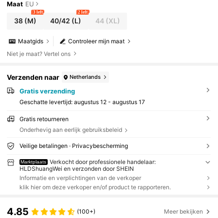
Maat
EU
3 left
2 left
38
(M)
40/42
(L)
44
(XL)
Maatgids
Controleer mijn maat
Niet je maat? Vertel ons
Verzenden naar
Netherlands
Gratis verzending
Geschatte levertijd:
augustus 12 - augustus 17
Gratis retourneren
Onderhevig aan eerlijk gebruiksbeleid
Veilige betalingen · Privacybescherming
Verkocht door professionele handelaar:
Marktplaats
HLDShuangWei en verzonden door SHEIN
Informatie en verplichtingen van de verkoper
klik hier om deze verkoper en/of product te rapporteren.
4.85
(100+)
Meer bekijken