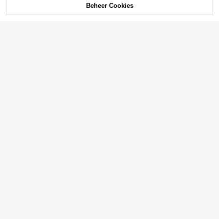
Beheer Cookies
TOEVOEGEN AAN WINKELWAGEN