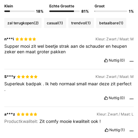
Klein
Echte Grootte
Groot
18%
81%
1%
zal terugkopen
(2)
casual
(1)
trendvol
(1)
betaalbare
(1)
n***i
Kleur: Zwart / Maat: M
Supper
mooi
zit
wel
beetje
strak
aan
de
schauder
en
heupen
zeker
een
maat
groter
pakken
Nuttig
(0)
S***y
Kleur: Zwart / Maat: M
Superleuk
badpak
.
Ik
heb
normaal
small
maar
deze
zit
perfect
.
Nuttig
(0)
a***z
Kleur: Zwart / Maat: L
Productkwaliteit:
Zit
comfy
mooie
kwaliteit
ook
!
Nuttig
(1)