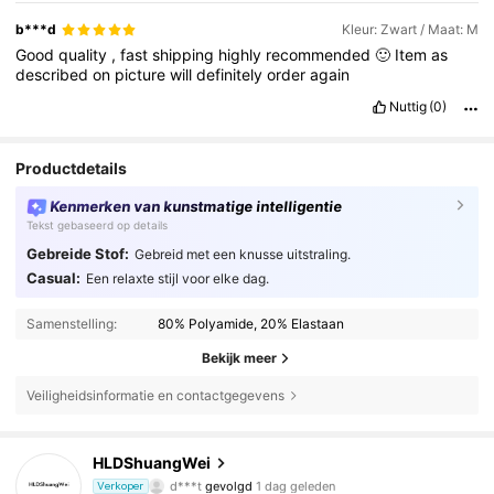
b***d
Kleur: Zwart / Maat: M
Good
quality
,
fast
shipping
highly
recommended
🙂
Item
as
described
on
picture
will
definitely
order
again
Nuttig
(0)
Productdetails
Kenmerken van kunstmatige intelligentie
Tekst gebaseerd op details
Gebreide Stof:
Gebreid met een knusse uitstraling.
Casual:
Een relaxte stijl voor elke dag.
Samenstelling:
80% Polyamide, 20% Elastaan
Bekijk meer
Veiligheidsinformatie en contactgegevens
2.6K Volgers
4.87
HLDShuangWei
d***t
gevolgd
1 dag geleden
2.6K Volgers
4.87
Verkoper