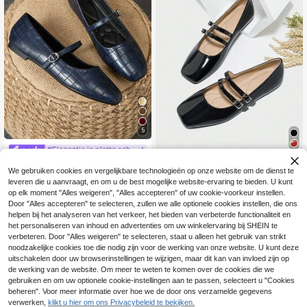
5
#Elegantie in platte schoenen
Damesmode Vierkante Teen Slip-O
#Tijdloos zwart
We gebruiken cookies en vergelijkbare technologieën op onze website om de dienst te
22
n Blauwe Schoenen, Casual Kantoo
.38€
Mary Jane platte schoenen voor da
rkleding Veelzijdige Ballerina's, Hoo
leveren die u aanvraagt, en om u de best mogelijke website-ervaring te bieden. U kunt
24
mes, band, vierkante neus, geschikt
.33€
gwaardige Buitenschoenen voor Le
op elk moment "Alles weigeren", "Alles accepteren" of uw cookie-voorkeur instellen.
voor brede voeten, comfortabele za
nte/Zomer
Door "Alles accepteren" te selecteren, zullen we alle optionele cookies instellen, die ons
chte zool casual dagelijkse schoen
en, geschikt voor alle seizoenen
helpen bij het analyseren van het verkeer, het bieden van verbeterde functionaliteit en
het personaliseren van inhoud en advertenties om uw winkelervaring bij SHEIN te
verbeteren. Door "Alles weigeren" te selecteren, staat u alleen het gebruik van strikt
noodzakelijke cookies toe die nodig zijn voor de werking van onze website. U kunt deze
uitschakelen door uw browserinstellingen te wijzigen, maar dit kan van invloed zijn op
de werking van de website. Om meer te weten te komen over de cookies die we
gebruiken en om uw optionele cookie-instellingen aan te passen, selecteert u "Cookies
beheren". Voor meer informatie over hoe we de door ons verzamelde gegevens
verwerken,
klikt u hier om ons Privacybeleid te bekijken.