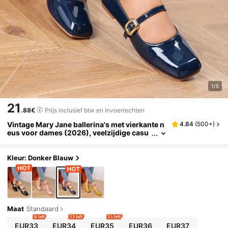
1/5
21
.88€
Prijs inclusief btw en invoerrechten
Vintage Mary Jane ballerina's met vierkante n
4.84
(
500+
)
eus voor dames (2026), veelzijdige casu
al schoenen voor lente/herfst, nieuwe col
lectie plus-size ballerina's (2025).
Kleur: Donker Blauw
Maat
Standaard
6 left
13 left
15 left
EUR33
EUR34
EUR35
EUR36
EUR37