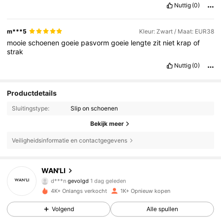
Nuttig
(0)
m***5
Kleur: Zwart / Maat: EUR38
mooie
schoenen
goeie
pasvorm
goeie
lengte
zit
niet
krap
of
strak
Nuttig
(0)
Productdetails
Sluitingstype:
Slip on schoenen
Bekijk meer
1.2K Volgers
4.88
Veiligheidsinformatie en contactgegevens
1.2K Volgers
4.88
WAN'LI
d***n
gevolgd
1 dag geleden
1.2K Volgers
4.88
4K+ Onlangs verkocht
1K+ Opnieuw kopen
Volgend
Alle spullen
1.2K Volgers
4.88