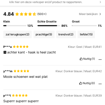
klik hier om deze verkoper en/of product te rapporteren.
4.84
(500+)
Meer bekijken
Klein
Echte Grootte
Groot
13%
86%
1%
zal terugkopen
(2)
prachtige
(5)
trendvol
(2)
liefde
(15)
P***a
Kleur: Geel / Maat: EUR41
achter
kant
-
haak
is
heel
zacht
Nuttig
(1)
y***m
Kleur: Donker blauw / Maat: EUR42
Mooie
schoenen
wel
wat
plat
Nuttig
(0)
p***l
Kleur: Donker blauw / Maat: EUR39
Superrr
superrr
superrr