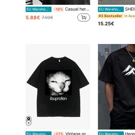
Casual heren T-shirt met korte mouwen voor de zomer, Samurai zwaard print, ademend, regular fit, ronde hals
SHEIN Heren T-shirt met contr
EU Warehouse
-16%
EU Warehouse
#3 Bestseller
5.88€
7.00€
15.25€
Vintage grappig T-shirt met ibuprofen-katprint, humoristisch, modieus T-shirt, casual T-shirt, WoClothing Harajuku
Herenshirt, zwarte basis met witte handgetekende berg
EU Warehouse
-27%
EU Warehouse