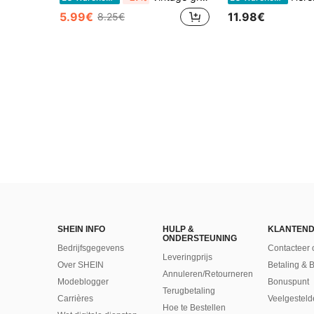
5.99€
11.98€
8.25€
SHEIN INFO
HULP &
KLANTEND
ONDERSTEUNING
Bedrijfsgegevens
Contacteer 
Leveringprijs
Over SHEIN
Betaling & 
Annuleren/Retourneren
Modeblogger
Bonuspunt
Terugbetaling
Carrières
Veelgesteld
Hoe te Bestellen