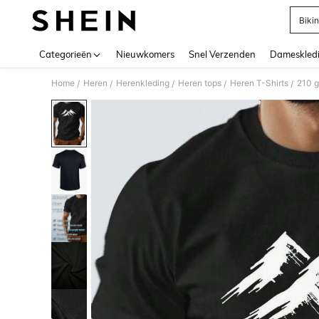
Bikin
Use up 
Categorieën
Nieuwkomers
Snel Verzenden
Dameskled
Home
Heren
Herenkleding
Heren tops
Heren T-Shirts
210 g
/
/
/
/
/