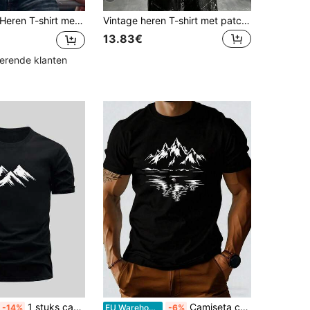
ren T-shirt met ronde hals en korte mouwen, grappige planetenprint, casual en losvallend model, geschikt voor op straat, buitenactiviteiten, als laagje en voor dagelijks gebruik.
Vintage heren T-shirt met patchworkpatroon en abstracte print, geschikt voor dagelijks gebruik.
13.83€
kerende klanten
1 stuks casual T-shirt van 100% katoen voor dames en heren, elegante borstelstreek sneeuwberg print op de voorkant, streetwear, reisoutfit, zomerse slim-fit tops
Camiseta corta de manga corta para hombres con diseño sencillo y estampado, estilo moderno y minimalista. Corte corto, cómodo, suave
-14%
EU Warehouse
-6%