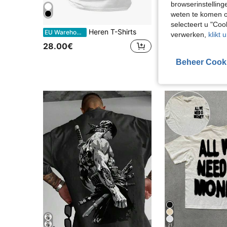
browserinstelling
weten te komen o
selecteert u "Co
Heren T-Shirts
Heren
EU Warehouse
EU Warehouse
verwerken,
klikt 
28.00€
9.98€
Beheer Cook
21