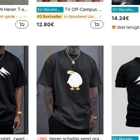
asterende kleurenprint, ronde hals, korte mouwen en standaard pasvorm
TV Off-Campus Briar Dean Garrett Graham 44 Grafisch T-shirt Mode Vintage T-shirt Y2k Fans Casual Tops Losse Print Tee Unisex
He
EU Warehouse
EU Warehouse
in Avant-garde - Street Casual Heren T-shirts
in Absorbeert zweet Heren T-shirts
#3 Bestseller
14.24€
12.80€
Veel terug
topprint, ronde hals, korte mouwen, minimalistische outdoor streetstyle casual basic top voor dagelijks reizen, wandelen, zomer
Heren schattig eend grafisch ronde hals casual T-shirt
-19%
EU Warehouse