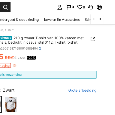
0
0
nden. Press Enter to select.
ndergoed & slaapkleding
Juwelen En Accessoires
Schoonheid & gezo
t, t-shirt
210 g zwaar T-shirt van 100% katoen met
rehouse
als, bedrukt in casual stijl 0112, T-shirt, t-shirt
m260615171690916989194
5
.99€
-20%
ICE AND AVAILABILITY
7.58€
rlaging
atis verzending
:
Zwart
Grote afbeelding