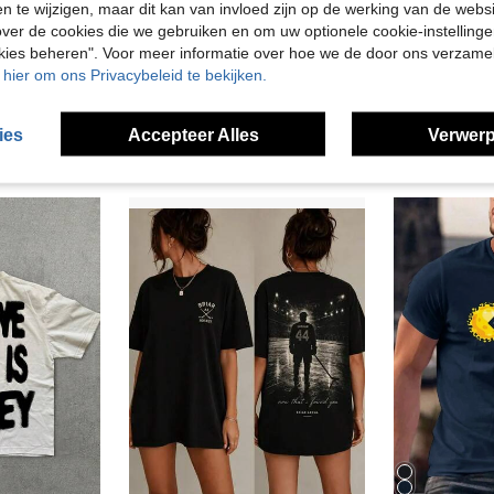
en te wijzigen, maar dit kan van invloed zijn op de werking van de web
ver de cookies die we gebruiken en om uw optionele cookie-instellinge
7
okies beheren". Voor meer informatie over hoe we de door ons verzam
 T-shirts
"GALLERYY DEPTT "T-shirt met patroon en korte mouwen, Y2K, witte zomertop, unisex, ronde hals, streetwear, puur katoen
EU Warehouse
u hier om ons Privacybeleid te bekijken.
13.33€
15.99€
Veel terug
Veel terugkerende klanten
ies
Accepteer Alles
Verwerp