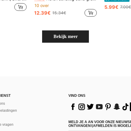
10 over
5.99€
7.00€
12.39€
15.34€
Bekijk meer
IENST
VIND ONS
ons
Belastingen
MELD JE A AN VOOR ONZE NIEUWS
e vragen
ONTVANGEN!(AFMELDEN IS MOGELI