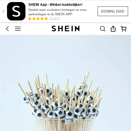
SHEIN App - Winkel makkelijker!
×
Ontdek meer exclusieve kortingen en extra
DOWNLOAD
aanbiedingen in de SHEIN APP!
(5,417)