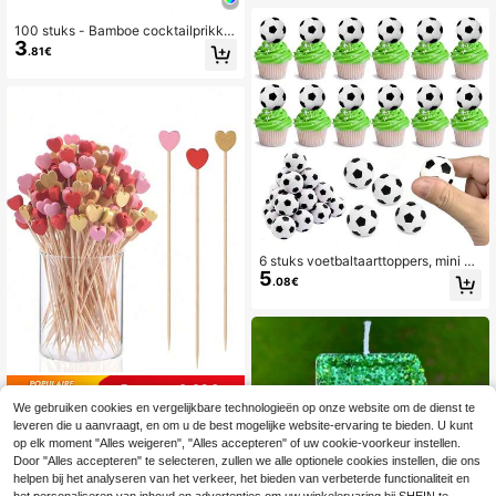
100 stuks - Bamboe cocktailprikker
3
s, 12 cm lang, in de vorm van jungle
.81€
dieren, geschikt als cocktailroerder
s, voedselprikkers, decoratieve tan
denstokjes, voor hapjes, taartdecor
atie, fruit, desserts, babyborrels, ver
jaardagen, bruiloften en andere fee
startikelen.
6 stuks voetbaltaarttoppers, mini vo
5
etbal cupcakeversieringen, voetbal
.08€
feest verjaardagsfeest sportfeest b
enodigdheden
Bespaar 0.02€
We gebruiken cookies en vergelijkbare technologieën op onze website om de dienst te
100 stuks hartvormige bamboe coc
leveren die u aanvraagt, en om u de best mogelijke website-ervaring te bieden. U kunt
3
ktailprikkers, (kleur willekeurig) hart
.25€
3.27€
op elk moment "Alles weigeren", "Alles accepteren" of uw cookie-voorkeur instellen.
vormige tandenstokers voor hapjes,
Door "Alles accepteren" te selecteren, zullen we alle optionele cookies instellen, die ons
hartvormige tandenstokers voor ha
helpen bij het analyseren van het verkeer, het bieden van verbeterde functionaliteit en
pjes, schattige mini bamboe houten,
gebruikt voor drankjes, snacks, des