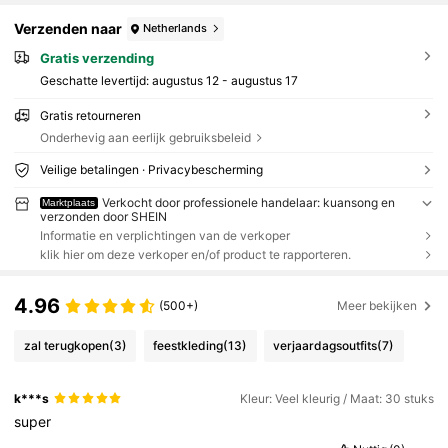
Verzenden naar
Netherlands
Gratis verzending
Geschatte levertijd:
augustus 12 - augustus 17
Gratis retourneren
Onderhevig aan eerlijk gebruiksbeleid
Veilige betalingen · Privacybescherming
Verkocht door professionele handelaar: kuansong en
Marktplaats
verzonden door SHEIN
Informatie en verplichtingen van de verkoper
klik hier om deze verkoper en/of product te rapporteren.
4.96
(500+)
Meer bekijken
zal terugkopen
(3)
feestkleding
(13)
verjaardagsoutfits
(7)
k***s
Kleur: Veel kleurig / Maat: 30 stuks
super