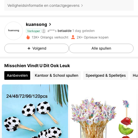
Veiligheidsinformatie en contactgegevens
kuansong
635 Volgers
4.91
a***s
betaalde
1 dag geleden
Verkoper
1***2
gevolgd
1 dag geleden
13K+ Onlangs verkocht
2K+ Opnieuw kopen
635 Volgers
4.91
Volgend
Alle spullen
635 Volgers
4.91
Misschien Vindt U Dit Ook Leuk
635 Volgers
4.91
Aanbevelen
Kantoor & School spullen
Speelgoed & Spelletjes
Hu
635 Volgers
4.91
635 Volgers
4.91
635 Volgers
4.91
635 Volgers
4.91