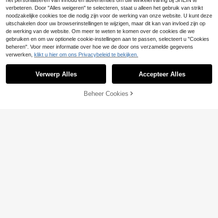
het personaliseren van inhoud en advertenties om uw winkelervaring bij SHEIN te
serts, fruit, groenten, sandwiches, k
verbeteren. Door "Alles weigeren" te selecteren, staat u alleen het gebruik van strikt
aas, worstjes decoratie, gebruikt vo
noodzakelijke cookies toe die nodig zijn voor de werking van onze website. U kunt deze
Bespaar 0.03€
or verjaardagsfeest decoratie, bruil
uitschakelen door uw browserinstellingen te wijzigen, maar dit kan van invloed zijn op
oft desserts, taarten en cupcakes d
de werking van de website. Om meer te weten te komen over de cookies die we
Creatieve bestverkochte verjaarda
ecoratie, gender reveal decoratie. H
gskaarsen met cijfers en letters 0-
gebruiken en om uw optionele cookie-instellingen aan te passen, selecteert u "Cookies
uisdecoratie fruit tandenstokers, ge
#5 Bestseller
in Verjaardag Feestje Taartkaarsen
9, handgemaakte DIY-verjaardagst
beheren". Voor meer informatie over hoe we de door ons verzamelde gegevens
schikt voor bruiloften, Valentijnsda
(1000+)
aart, feest- en festivaldecoratiekaa
g.
verwerken,
klikt u hier om ons Privacybeleid te bekijken.
3
rsen in groen, wit, gemengde kleure
.91€
3.94€
n, glitter, gazonvoetbalpatroon, ges
chikt voor verjaardagsfeestjes, unis
Verwerp Alles
Accepteer Alles
ex
Beheer Cookies
TOEVOEGEN AAN WINKELWAGEN
14
200 stuks papieren cupcake-toppe
3
rs in de vorm van een voetbal, gesc
.15€
3.17€
hikt voor het versieren van cupcak
es, bruiloften, verjaardagen, Valentij
nsdag, Kerstmis en familiebijeenko
msten.
16