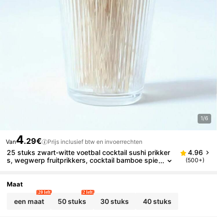
1/6
4
.29€
Van
Prijs inclusief btw en invoerrechten
25 stuks zwart-witte voetbal cocktail sushi prikker
4.96
s, wegwerp fruitprikkers, cocktail bamboe spie
(500+)
sjes, decoratieve tandenstokers, houten thema
bruiloft feest cake hapje sandwich dessert bamboe
prikkers, Kerstmis
Maat
20 left
2 left
een maat
50 stuks
30 stuks
40 stuks