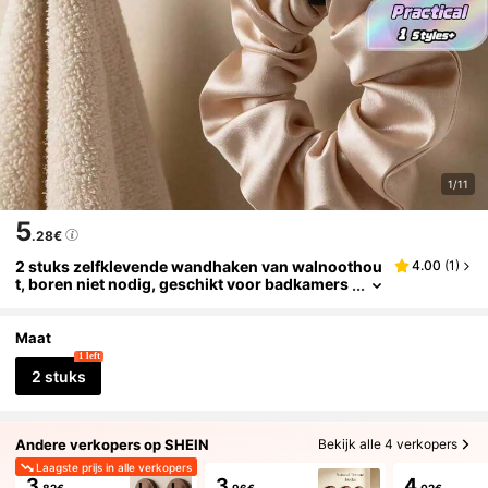
1/11
5
.28€
2 stuks zelfklevende wandhaken van walnoothou
4.00
(
1
)
t, boren niet nodig, geschikt voor badkamers
en keukens.
Maat
1 left
2 stuks
Andere verkopers op SHEIN
Bekijk alle 4 verkopers
Laagste prijs in alle verkopers
3
3
4
.82€
.96€
.02€