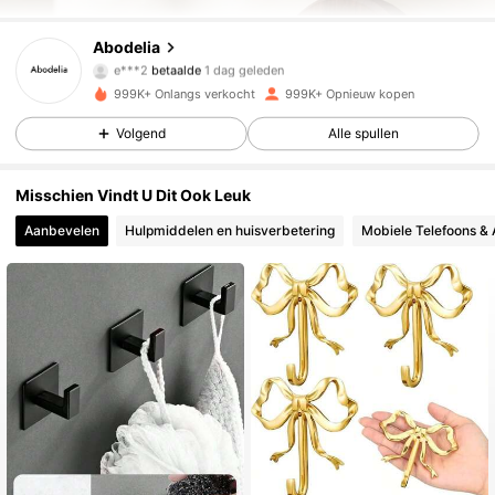
Abodelia
59K Volgers
4.87
e***2
betaalde
1 dag geleden
999K+ Onlangs verkocht
999K+ Opnieuw kopen
59K Volgers
4.87
Volgend
Alle spullen
Misschien Vindt U Dit Ook Leuk
59K Volgers
4.87
Aanbevelen
Hulpmiddelen en huisverbetering
Mobiele Telefoons & 
59K Volgers
4.87
59K Volgers
4.87
59K Volgers
4.87