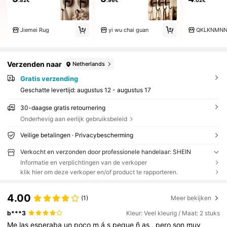
Jiemei Rug
yi wu chai guan
QKLKNMNN
Verzenden naar
Netherlands
Gratis verzending
Geschatte levertijd:
augustus 12 - augustus 17
30-daagse gratis retournering
Onderhevig aan eerlijk gebruiksbeleid
Veilige betalingen · Privacybescherming
Verkocht en verzonden door professionele handelaar: SHEIN
Informatie en verplichtingen van de verkoper
klik hier om deze verkoper en/of product te rapporteren.
4.00
(1)
Meer bekijken
b***3
Kleur: Veel kleurig / Maat: 2 stuks
Me
las
esperaba
un
poco
m
á
s
peque
ñ
as
,
pero
son
muy