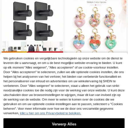
nghaken beschadigen de muren nie
t, sterk hechtende badkamerhaken,
hangend kledingrek, aan de muur te
bevestigen houten haken, geen bor
en vereist
Bespaar 0.11€
We gebruiken cookies en vergelijkbare technologieën op onze website om de dienst te
2/4 Packs Zelfklevende Haken Zw
leveren die u aanvraagt, en om u de best mogelijke website-ervaring te bieden. U kunt
are Wandhaken Waterdichte RVS H
#1 Bestseller
in Klaar voor festivals Haken en rails
op elk moment "Alles weigeren", "Alles accepteren" of uw cookie-voorkeur instellen.
aken Voor Het Ophangen Van Jas,
Door "Alles accepteren" te selecteren, zullen we alle optionele cookies instellen, die ons
3
Hoed, Handdoek Badjashaakrek M
.27€
-3%
3.38€
helpen bij het analyseren van het verkeer, het bieden van verbeterde functionaliteit en
1 stuk hol hart sleutelhanger m
NEW
uurbevestiging - Badkamer En Slaa
et kleurverloop, zoete meisjesstijl, h
het personaliseren van inhoud en advertenties om uw winkelervaring bij SHEIN te
pkamer
4
.88€
anger met boze oog en hart, frisse d
verbeteren. Door "Alles weigeren" te selecteren, staat u alleen het gebruik van strikt
romerige sfeer, meerdere kleurblokk
noodzakelijke cookies toe die nodig zijn voor de werking van onze website. U kunt deze
en met kleurverloop en laserglitter,
uitschakelen door uw browserinstellingen te wijzigen, maar dit kan van invloed zijn op
gecombineerd met transparante kra
de werking van de website. Om meer te weten te komen over de cookies die we
al met boze oog en iriserende hartb
gebruiken en om uw optionele cookie-instellingen aan te passen, selecteert u "Cookies
edel, geen rommelige overbodige pr
beheren". Voor meer informatie over hoe we de door ons verzamelde gegevens
intpatronen, platte epoxy hanger m
et hol hart en omtrek, kreeftensluiti
verwerken,
klikt u hier om ons Privacybeleid te bekijken.
ng + dubbele sleutelringcombinatie,
flexibele afneembare creatieve dec
Verwerp Alles
oratieve bedel voor sleutels, rugzak