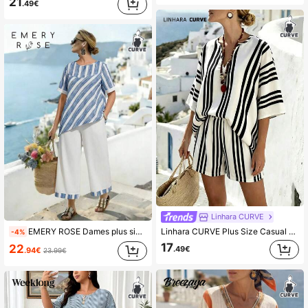
21
.49€
1M Volgers
4.81
1M Volgers
4.81
Linhara CURVE
EMERY ROSE Dames plus size losse casual ronde hals korte mouwen imitatie linnen bamboe gestreepte print contrasterende casual 2-delige set, lente/zomer
Linhara CURVE Plus Size Casual Minimalistische Gestreepte Print V-hals Korte Mouw Losse Overhemd Strand Cover-Up Dames Zomer Vakantie Stijl Top
-4%
17
22
.49€
.94€
23.99€