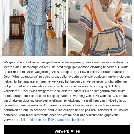
We gebruiken cookies en vergelijkbare technologieën op onze website om de dienst te
leveren die u aanvraagt, en om u de best mogelijke website-ervaring te bieden. U kunt
op elk moment "Alles weigeren", "Alles accepteren" of uw cookie-voorkeur instellen.
Breezaya CURVE
Weeklong
Door "Alles accepteren" te selecteren, zullen we alle optionele cookies instellen, die ons
Breezaya Casual bohemian-stijl vakantieoutfit voor dames met print, V-hals shirt met korte mouwen en shorts set, 2-delig, geschikt voor zomerkleding
Weeklong Dames Plus Size Gestreept Top met Halve Mouwen en Broek Casual Dagelijkse Set
NEW
helpen bij het analyseren van het verkeer, het bieden van verbeterde functionaliteit en
25
het personaliseren van inhoud en advertenties om uw winkelervaring bij SHEIN te
32
.49€
.49€
verbeteren. Door "Alles weigeren" te selecteren, staat u alleen het gebruik van strikt
noodzakelijke cookies toe die nodig zijn voor de werking van onze website. U kunt deze
uitschakelen door uw browserinstellingen te wijzigen, maar dit kan van invloed zijn op
de werking van de website. Om meer te weten te komen over de cookies die we
gebruiken en om uw optionele cookie-instellingen aan te passen, selecteert u "Cookies
beheren". Voor meer informatie over hoe we de door ons verzamelde gegevens
verwerken,
klikt u hier om ons Privacybeleid te bekijken.
Verwerp Alles