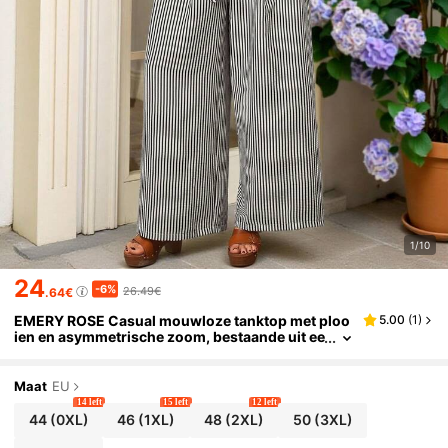
1/10
24
-6%
26.49€
.64€
EMERY ROSE Casual mouwloze tanktop met ploo
5.00
(
1
)
ien en asymmetrische zoom, bestaande uit ee
n wijde broek met zakken, voor dames met ee
n maatje meer, lente/zomer
Maat
EU
14 left
15 left
12 left
44
(0XL)
46
(1XL)
48
(2XL)
50
(3XL)