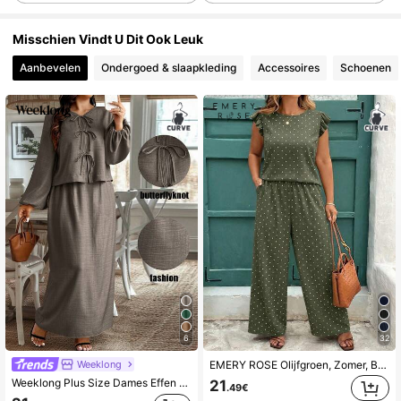
1M Volgers
4.81
Misschien Vindt U Dit Ook Leuk
Aanbevelen
Ondergoed & slaapkleding
Accessoires
Schoenen
1M Volgers
4.81
1M Volgers
4.81
1M Volgers
4.81
1M Volgers
4.81
1M Volgers
4.81
6
32
Weeklong
EMERY ROSE Olijfgroen, Zomer, Boho, Vakantie, Moederdag Plus Size Polka Dot Top met Fluttermouwen en Ronde Hals, Rechte Losse Broek 2-delige Set Bedrukte Outfit
Weeklong Plus Size Dames Effen Kleur Blouse Met Strik Voorzijde En Lantaarnmouwen En Rok Casual 2-Delige Set
21
.49€
1M Volgers
4.81