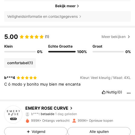
Bekijk meer
Veiligheidsinformatie en contactgegevens
5.00
(1)
Meer bekijken
Klein
Echte Grootte
Groot
0%
100%
0%
comfortabel
(1)
b***4
Kleur: Veel kleurig / Maat: 4XL
C
ó
modo
y
bonito
muy
bien
me
encanta
Nuttig
(0)
1M Volgers
4.81
EMERY ROSE CURVE
b***t
betaalde
1 dag geleden
s***4
gevolgd
30 minuten geleden
999K+ Onlangs verkocht
999K+ Opnieuw kopen
1M Volgers
4.81
Volgend
Alle spullen