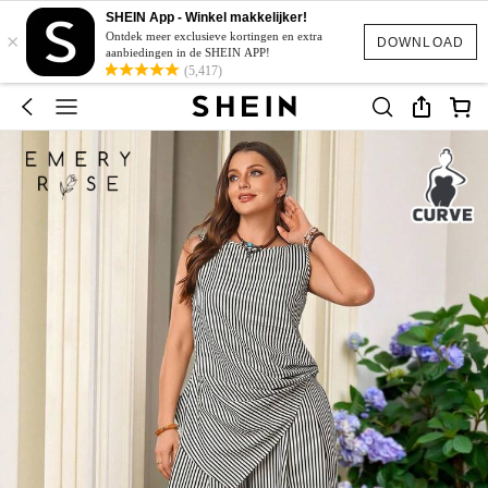
SHEIN App - Winkel makkelijker!
×
Ontdek meer exclusieve kortingen en extra
DOWNLOAD
aanbiedingen in de SHEIN APP!
(5,417)